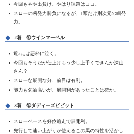
今回もやや出負け。やはり課題はココ。
スローの瞬発力勝負になるが、1頭だけ別次元の瞬発
力。
2着 ⑩ウインマーベル
近2走は悪枠に泣く。
今回もそうだが仕上げもう少し上手くできんか深山
さん？
スローな展開な分、前目は有利。
能力も勿論高いが、展開利があったことは確か。
3着 ⑮ダディーズビビット
スローペースを好位追走で展開利。
先行して速い上がりが使えるこの馬の特性を活かし