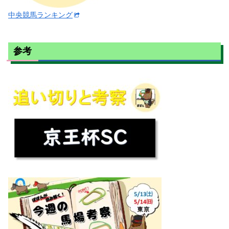
中央競馬ランキング
参考