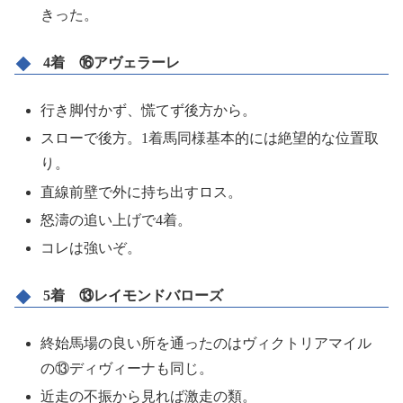
きった。
4着 ⑯アヴェラーレ
行き脚付かず、慌てず後方から。
スローで後方。1着馬同様基本的には絶望的な位置取
り。
直線前壁で外に持ち出すロス。
怒濤の追い上げで4着。
コレは強いぞ。
5着 ⑬レイモンドバローズ
終始馬場の良い所を通ったのはヴィクトリアマイル
の⑬ディヴィーナも同じ。
近走の不振から見れば激走の類。