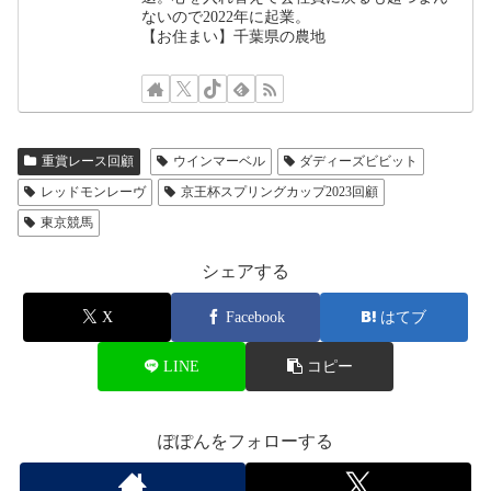
ないので2022年に起業。
【お住まい】千葉県の農地
重賞レース回顧
ウインマーベル
ダディーズビビット
レッドモンレーヴ
京王杯スプリングカップ2023回顧
東京競馬
シェアする
X
Facebook
はてブ
LINE
コピー
ぽぽんをフォローする