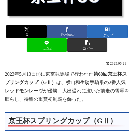
X
Facebook
はてブ
LINE
コピー
2023.05.21
2023年5月13日㈯に東京競馬場で行われた
第68回京王杯ス
プリングカップ（GⅡ）
は、横山和生騎手騎乗の2番人気
レッドモンレーヴ
が優勝。大出遅れに泣いた前走の雪辱を
腫らし、待望の重賞初制覇を飾った。
京王杯スプリングカップ（GⅡ）