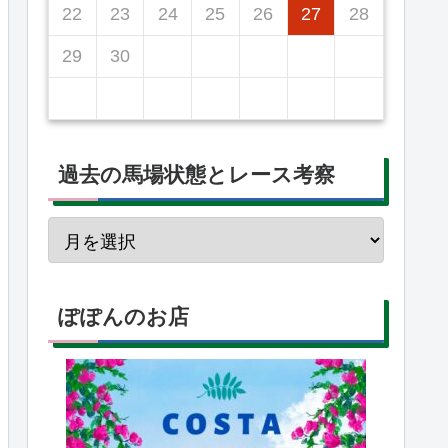
24
26
22
22
25
28
23
22
27
23
23
26
22
24
27
22
25
23
26
28
24
25
28
24
26
22
24
27
23
25
28
23
26
26
22
25
27
23
25
28
24
26
22
24
27
27
23
26
28
24
26
22
25
27
23
25
28
27
25
27
23
28
24
22
24
27
22
23
26
28
24
24
27
23
25
28
23
24
27
22
25
25
28
24
22
23
24
25
26
27
28
31
29
30
29
30
29
29
30
31
31
29
30
30
29
30
31
29
30
31
29
30
30
31
29
29
30
31
30
30
29
31
29
30
過去の馬場状態とレース考察
ぽぽんのお店