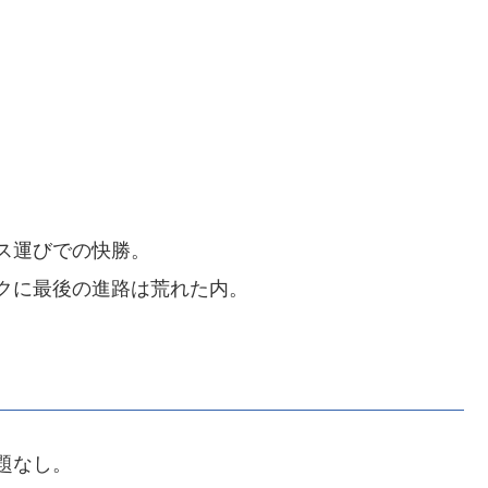
ス運びでの快勝。
クに最後の進路は荒れた内。
題なし。