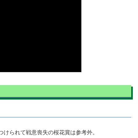
つけられて戦意喪失の桜花賞は参考外。