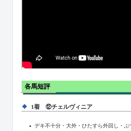
各馬短評
1着 ⑫チェルヴィニア
デキ不十分・大外・ひたすら外回し・ぶ