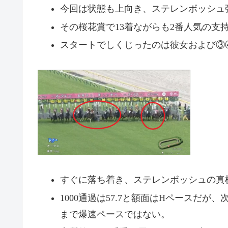
今回は状態も上向き、ステレンボッシュ
その桜花賞で13着ながらも2番人気の支
スタートでしくじったのは彼女および③
すぐに落ち着き、ステレンボッシュの真
1000通過は57.7と額面はHペースだが、次
まで爆速ペースではない。