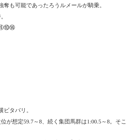
強奪も可能であったろうルメールが騎乗。
持。
④⑩⑭
横ビタバリ。
位が想定59.7～8、続く集団馬群は1:00.5～8。そこ