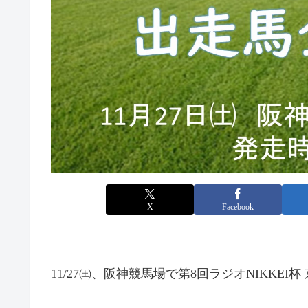
X
Facebook
11/27㈯、阪神競馬場で第8回ラジオNIKKEI