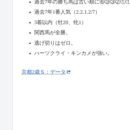
過去7年の勝ち馬は古い順に⑥③③②①
過去7年1番人気（2.2.1.2/7）
3着以内（牡20、牝1）
関西馬が全勝。
逃げ切りはゼロ。
ハーツクライ・キンカメが強い。
京都2歳Ｓ：データ