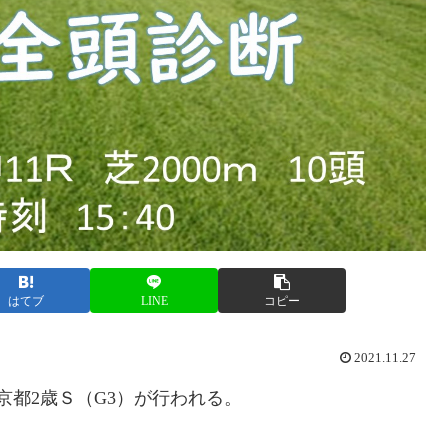
18
20
16
16
19
22
17
16
21
17
17
20
16
18
21
16
19
17
20
22
18
19
22
18
20
16
18
21
17
19
22
17
20
20
16
19
21
17
19
22
18
20
16
18
21
21
17
20
22
18
20
16
19
21
17
19
22
21
19
21
17
22
18
16
18
21
16
17
20
22
18
18
21
17
19
22
17
18
21
16
19
19
22
18
19
21
17
17
20
23
18
17
22
18
18
21
17
19
22
17
20
18
21
23
19
20
23
19
21
17
19
22
18
20
23
18
21
21
17
20
22
18
20
23
19
21
17
19
22
22
18
21
23
19
21
17
20
22
18
20
23
22
20
22
18
23
19
17
19
22
17
18
21
23
19
19
22
18
20
23
18
19
22
17
20
20
23
19
20
22
18
18
21
24
19
18
23
19
19
22
18
20
23
18
21
19
22
24
20
21
24
20
22
18
20
23
19
21
24
19
22
22
18
21
23
19
21
24
20
22
18
20
23
23
19
22
24
20
22
18
21
23
19
21
24
23
21
23
19
24
20
18
20
23
18
19
22
24
20
20
23
19
21
24
19
20
23
18
21
21
24
20
21
23
19
19
22
25
20
19
24
20
20
23
19
21
24
19
22
20
23
25
21
22
25
21
23
19
21
24
20
22
25
20
23
23
19
22
24
20
22
25
21
23
19
21
24
24
20
23
25
21
23
19
22
24
20
22
25
24
22
24
20
25
21
19
21
24
19
20
23
25
21
21
24
20
22
25
20
21
24
19
22
22
25
21
22
24
20
20
23
26
21
20
25
21
21
24
20
22
25
20
23
21
24
26
22
23
26
22
24
20
22
25
21
23
26
21
24
24
20
23
25
21
23
26
22
24
20
22
25
25
21
24
26
22
24
20
23
25
21
23
26
25
23
25
21
26
22
20
22
25
20
21
24
26
22
22
25
21
23
26
21
22
25
20
23
23
26
22
23
25
21
21
24
27
22
21
26
22
22
25
21
23
26
21
24
22
25
27
23
24
27
23
25
21
23
26
22
24
27
22
25
25
21
24
26
22
24
27
23
25
21
23
26
26
22
25
27
23
25
21
24
26
22
24
27
26
24
26
22
27
23
21
23
26
21
22
25
27
23
23
26
22
24
27
22
23
26
21
24
24
27
23
25
27
23
23
26
29
24
23
28
24
24
27
23
25
28
23
26
24
27
29
25
26
29
25
27
23
25
28
24
26
29
24
27
27
23
26
28
24
26
29
25
27
23
25
28
28
24
27
29
25
27
23
26
28
24
26
29
28
26
28
24
29
25
23
25
28
23
24
27
29
25
25
28
24
26
29
24
25
28
23
26
26
29
25
26
28
24
24
27
30
25
24
29
25
25
28
24
26
29
24
27
25
28
30
26
27
30
26
28
24
26
29
25
27
30
25
28
28
24
27
29
25
27
30
26
28
24
26
29
25
28
30
26
28
24
27
29
25
27
30
29
27
29
25
30
26
24
26
29
24
25
28
30
26
26
29
25
27
30
25
26
29
24
27
27
30
26
27
29
25
25
28
31
26
25
30
26
26
29
25
27
30
25
28
26
29
27
28
31
27
29
25
27
30
26
28
31
26
29
25
28
30
26
28
31
27
29
25
27
30
26
29
27
29
25
28
30
26
28
31
30
28
30
26
27
25
27
30
25
26
29
27
27
30
26
28
31
26
27
30
25
28
28
31
27
28
30
26
26
29
27
26
27
27
30
26
28
31
26
29
27
30
28
29
28
30
26
28
31
27
29
27
30
26
29
27
29
28
30
26
28
31
27
30
28
30
26
29
27
29
31
29
27
28
26
28
31
26
27
30
28
28
31
27
29
27
28
31
26
29
28
29
27
27
30
28
27
28
28
31
27
29
27
30
28
31
29
29
27
29
28
30
28
31
27
30
28
30
29
27
29
28
31
29
27
30
28
30
30
28
29
27
29
27
28
31
29
28
30
28
29
27
30
29
30
28
28
31
29
28
29
28
30
28
31
29
30
30
28
30
29
29
28
31
29
30
28
30
29
30
28
31
29
31
29
30
28
30
28
29
30
29
29
30
28
31
30
30
30
31
30
30
30
31
30
31
30
31
30
31
31
30
30
31
30
31
31
31
31
31
31
31
はてブ
LINE
コピー
2021.11.27
杯 京都2歳Ｓ（G3）が行われる。