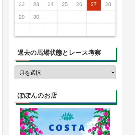
24
26
22
22
25
28
23
22
27
23
23
26
22
24
27
22
25
23
26
28
24
25
28
24
26
22
24
27
23
25
28
23
26
26
22
25
27
23
25
28
24
26
22
24
27
27
23
26
28
24
26
22
25
27
23
25
28
27
25
27
23
28
24
22
24
27
22
23
26
28
24
24
27
23
25
28
23
24
27
22
25
25
28
24
22
23
24
25
26
27
28
31
29
30
29
30
29
29
30
31
31
29
30
30
29
30
31
29
30
31
29
30
30
31
29
29
30
31
30
30
29
31
29
30
過去の馬場状態とレース考察
ぽぽんのお店