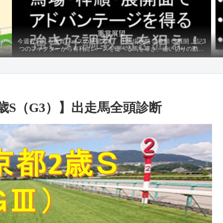
重賞展望
今週行われる重賞レースの展望です。 ①馬場状態 ②枠順 ③展開 上記3
つのファクターから有利にレースを運べる馬を導き、追い切りの動き
を加味して最終評価を下します。
2歳S（G3）】出走馬全頭診断
1
1
1
1
1
1
1
1
1
1
1
2
1
1
2
2
1
2
1
2
1
1
2
1
2
1
1
2
1
2
1
2
1
2
1
3
2
1
2
1
3
3
1
2
3
1
1
2
3
1
2
2
1
3
1
2
3
2
2
3
2
1
3
2
3
2
3
2
1
4
3
2
3
1
2
4
1
4
2
3
1
4
2
2
1
3
1
4
2
3
3
2
4
2
1
3
1
4
3
1
3
4
3
2
4
3
1
4
3
1
1
4
1
3
2
5
4
3
1
4
2
3
5
1
2
5
1
3
1
4
2
5
3
3
2
4
2
5
1
3
1
4
4
3
5
1
3
2
4
2
5
4
2
4
5
1
1
4
3
5
1
1
4
2
5
1
4
2
2
5
1
2
4
3
6
1
5
1
1
4
2
5
3
1
4
6
2
3
6
2
4
2
5
1
3
6
1
4
4
3
5
1
3
6
2
4
2
5
5
1
4
6
2
4
3
5
1
3
6
5
3
5
1
6
2
2
5
1
4
6
2
2
5
1
3
6
1
2
5
3
3
6
2
4
6
2
2
5
8
3
2
7
3
3
6
2
4
7
2
5
3
6
8
4
5
8
4
6
2
4
7
3
5
8
3
6
6
2
5
7
3
5
8
4
6
2
4
7
7
3
6
8
4
6
2
5
7
3
5
8
7
5
7
3
8
4
2
4
7
2
3
6
8
4
4
7
3
5
8
3
4
7
2
5
5
8
4
5
7
3
3
6
9
4
3
8
4
4
7
3
5
8
3
6
4
7
9
5
6
9
5
7
3
5
8
4
6
9
4
7
7
3
6
8
4
6
9
5
7
3
5
8
8
4
7
9
5
7
3
6
8
4
6
9
8
6
8
4
9
5
3
5
8
3
4
7
9
5
5
8
4
6
9
4
5
8
3
6
6
9
5
10
10
10
10
10
10
10
10
10
10
10
6
8
4
4
7
5
4
9
5
5
8
4
6
9
4
7
5
8
6
7
6
8
4
6
9
5
7
5
8
8
4
7
9
5
7
6
8
4
6
9
9
5
8
6
8
4
7
9
5
7
9
7
9
5
6
4
6
9
4
5
8
6
6
9
5
7
5
6
9
4
7
7
6
10
10
10
10
10
10
10
10
10
10
10
10
11
11
11
11
11
11
11
11
11
11
11
7
9
5
5
8
6
5
6
6
9
5
7
5
8
6
9
7
8
7
9
5
7
6
8
6
9
9
5
8
6
8
7
9
5
7
6
9
7
9
5
8
6
8
8
6
7
5
7
5
6
9
7
7
6
8
6
7
5
8
8
7
10
12
10
10
12
12
10
12
10
10
12
10
10
12
10
12
12
10
12
12
12
11
11
11
11
11
11
11
11
11
11
11
11
8
6
6
9
7
6
7
7
6
8
6
9
7
8
9
8
6
8
7
9
7
6
9
7
9
8
6
8
7
8
6
9
7
9
9
7
8
6
8
6
7
8
8
7
9
7
8
6
9
9
8
10
13
12
12
10
13
10
13
12
10
13
10
12
10
13
12
12
13
10
12
10
13
12
10
12
13
12
13
12
10
13
12
10
10
13
11
11
11
11
11
11
11
11
11
11
9
7
7
8
7
8
8
7
9
7
8
9
9
7
9
8
8
7
8
9
7
9
8
9
7
8
8
9
7
9
7
8
9
9
8
8
9
7
9
13
12
15
10
14
10
10
13
14
12
10
13
15
12
15
13
14
10
12
15
10
13
13
12
14
10
12
15
13
14
14
10
13
15
13
12
14
10
12
15
14
12
14
10
15
14
10
13
15
14
10
12
15
10
14
12
12
15
11
11
11
11
11
11
11
11
11
11
11
11
11
11
9
9
9
9
9
9
9
9
9
9
9
9
12
14
10
10
13
16
10
15
14
10
12
15
10
13
14
16
12
13
16
12
14
10
12
15
13
16
14
14
10
13
15
13
16
12
14
10
12
15
15
14
16
12
14
10
13
15
13
16
15
13
15
16
12
10
12
15
10
14
16
12
12
15
13
16
12
15
10
13
13
16
12
11
11
11
11
11
11
11
11
11
11
11
11
11
13
15
14
17
12
16
12
12
15
13
16
14
12
15
17
13
14
17
13
15
13
16
12
14
17
12
15
15
14
16
12
14
17
13
15
13
16
16
12
15
17
13
15
14
16
12
14
17
16
14
16
12
17
13
13
16
12
15
17
13
13
16
12
14
17
12
13
16
14
14
17
13
11
11
11
11
11
11
11
11
11
11
11
11
14
16
12
12
15
18
13
12
17
13
13
16
12
14
17
12
15
13
16
18
14
15
18
14
16
12
14
17
13
15
18
13
16
16
12
15
17
13
15
18
14
16
12
14
17
17
13
16
18
14
16
12
15
17
13
15
18
17
15
17
13
18
14
12
14
17
12
13
16
18
14
14
17
13
15
18
13
14
17
12
15
15
18
14
15
17
13
13
16
19
14
13
18
14
14
17
13
15
18
13
16
14
17
19
15
16
19
15
17
13
15
18
14
16
19
14
17
17
13
16
18
14
16
19
15
17
13
15
18
18
14
17
19
15
17
13
16
18
14
16
19
18
16
18
14
19
15
13
15
18
13
14
17
19
15
15
18
14
16
19
14
15
18
13
16
16
19
15
16
18
14
14
17
20
15
14
19
15
15
18
14
16
19
14
17
15
18
20
16
17
20
16
18
14
16
19
15
17
20
15
18
18
14
17
19
15
17
20
16
18
14
16
19
19
15
18
20
16
18
14
17
19
15
17
20
19
17
19
15
20
16
14
16
19
14
15
18
20
16
16
19
15
17
20
15
16
19
14
17
17
20
16