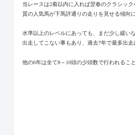
当レースは2着以内に入れば翌春のクラシック
質の人気馬が下馬評通りの走りを見せる傾向
水準以上のレベルにあっても、まだ少し緩い
出走してこない事もあり、過去7年で最多出走は2
他の6年は全て8～10頭の少頭数で行われる