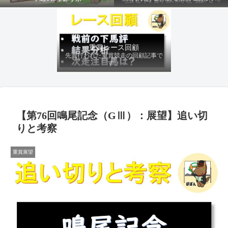
ファクターから有利にレースを運べる
馬を導き、追い切りの動きを加味して
最終評価を下します。
重賞レース回顧
先週行われた重賞競走の回顧記事で
す。
【第76回鳴尾記念（GⅢ）：展望】追い切
りと考察
重賞展望