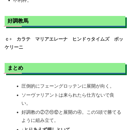
不利枠。
好調教馬
ｃ+ カラテ マリアエレーナ ヒンドゥタイムズ ボッ
ケリーニ
まとめ
圧倒的にフェーングロッテンに展開が向く。
ソーヴァリアントは来られたら仕方ないで良
い。
好調教の②⑦⑪⑫と展開の④。この5頭で勝てる
ように組み立て。
↓とりあえず押しといて。