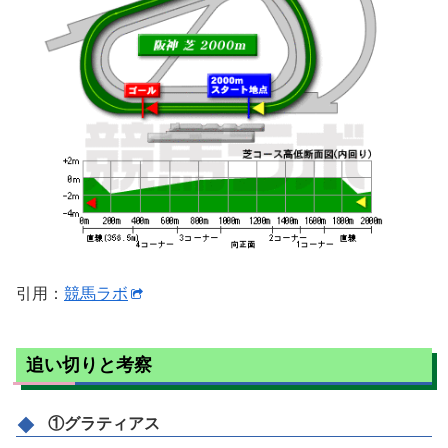
引用：
競馬ラボ
追い切りと考察
①グラティアス