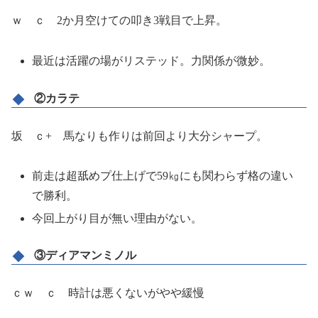
ｗ ｃ 2か月空けての叩き3戦目で上昇。
最近は活躍の場がリステッド。力関係が微妙。
②カラテ
坂 ｃ+ 馬なりも作りは前回より大分シャープ。
前走は超舐めプ仕上げで59㎏にも関わらず格の違い
で勝利。
今回上がり目が無い理由がない。
③ディアマンミノル
ｃｗ ｃ 時計は悪くないがやや緩慢