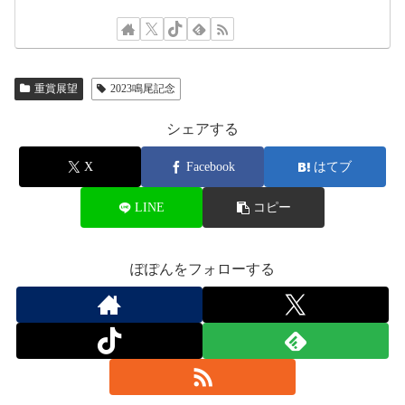
重賞展望
2023鳴尾記念
シェアする
X
Facebook
はてブ
LINE
コピー
ぽぽんをフォローする