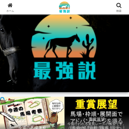
ホーム
検索
重賞展望
今週行われる重賞レースの展望です。
今週の馬場考察
①馬場状態 ②枠順 ③展開 上記3つの