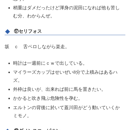
稍重はダメだったけど渾身の泥田になれば他も苦し
む分、わからんぜ。
⑰セリフォス
坂 ｃ 舌ペロしながら楽走。
時計は一週前にｃｗで出している。
マイラーズカップはせいぜい8分で上積みはあるハ
ズ。
外枠は良いが、出来れば前に馬を置きたい。
かかると吹き飛ぶ危険性を孕む。
エルトンの背後に於いて蓋川田がどう動いていくか
ミモノ。