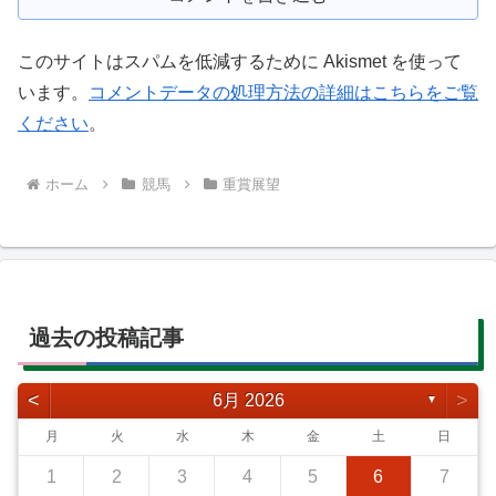
このサイトはスパムを低減するために Akismet を使って
います。
コメントデータの処理方法の詳細はこちらをご覧
ください
。
ホーム
競馬
重賞展望
過去の投稿記事
<
>
6月 2026
▼
月
火
水
木
金
土
日
1
2
3
4
5
6
7