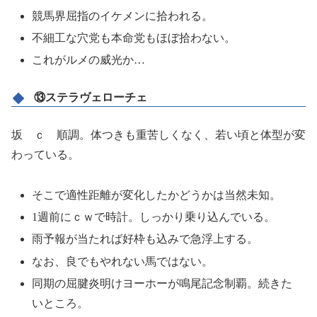
競馬界屈指のイケメンに拾われる。
不細工な穴党も本命党もほぼ拾わない。
これがルメの威光か…
⑬ステラヴェローチェ
坂 ｃ 順調。体つきも重苦しくなく、若い頃と体型が変
わっている。
そこで適性距離が変化したかどうかは当然未知。
1週前にｃｗで時計。しっかり乗り込んでいる。
雨予報が当たれば好枠も込みで急浮上する。
なお、良でもやれない馬ではない。
同期の屈腱炎明けヨーホーが鳴尾記念制覇。続きた
いところ。