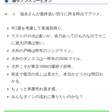
⑱ダノンスコーピオン
ｗ ｃ 福永さんが最終追い切りに跨る時点でアツメ。
中2週を考慮して美浦居残り。
ラストの10.8は速いが、余力あってのものなのでそこ
に過大評価は無い。
大外の戸崎は昨年のソングライン。
大外のダノスコは一昨年のNHKマイル。
大外こそが東京1600の爆絶ド好枠。
前走で復活の兆しは見せた、本当かどうかは明日わ
かる。
ちょっと単勝売れ過ぎ感。
みんなダノンの流れに乗りたいのかな？