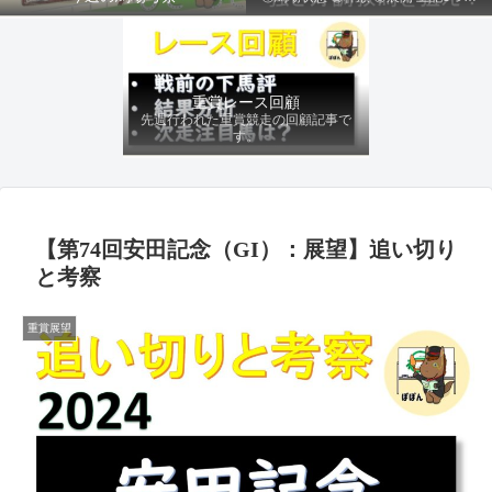
ファクターから有利にレースを運べる
馬を導き、追い切りの動きを加味して
最終評価を下します。
重賞レース回顧
先週行われた重賞競走の回顧記事で
す。
【第74回安田記念（GI）：展望】追い切り
と考察
重賞展望