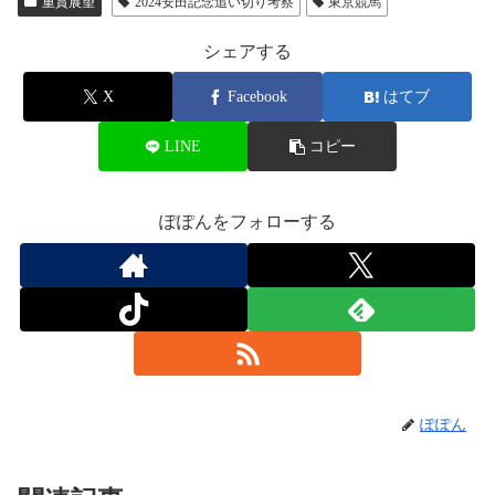
重賞展望
2024安田記念追い切り考察
東京競馬
シェアする
X
Facebook
はてブ
LINE
コピー
ぽぽんをフォローする
ぽぽん