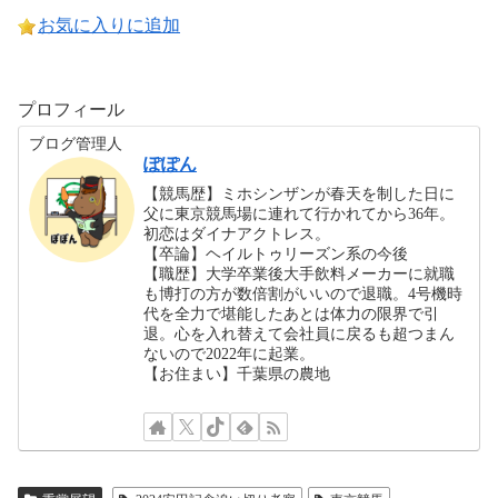
お気に入りに追加
プロフィール
ブログ管理人
ぽぽん
【競馬歴】ミホシンザンが春天を制した日に
父に東京競馬場に連れて行かれてから36年。
初恋はダイナアクトレス。
【卒論】ヘイルトゥリーズン系の今後
【職歴】大学卒業後大手飲料メーカーに就職
も博打の方が数倍割がいいので退職。4号機時
代を全力で堪能したあとは体力の限界で引
退。心を入れ替えて会社員に戻るも超つまん
ないので2022年に起業。
【お住まい】千葉県の農地