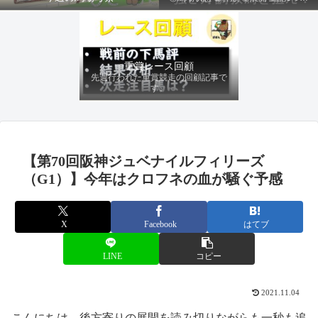
ファクターから有利にレースを運べる
馬を導き、追い切りの動きを加味して
最終評価を下します。
重賞レース回顧
先週行われた重賞競走の回顧記事で
す。
【第70回阪神ジュベナイルフィリーズ
（G1）】今年はクロフネの血が騒ぐ予感
X
Facebook
はてブ
LINE
コピー
2021.11.04
こんにちは。後方寄りの展開を読み切りながらも一秒も追