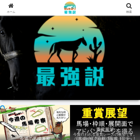
ホーム
検索
重賞展望
今週行われる重賞レースの展望です。
今週の馬場考察
①馬場状態 ②枠順 ③展開 上記3つの