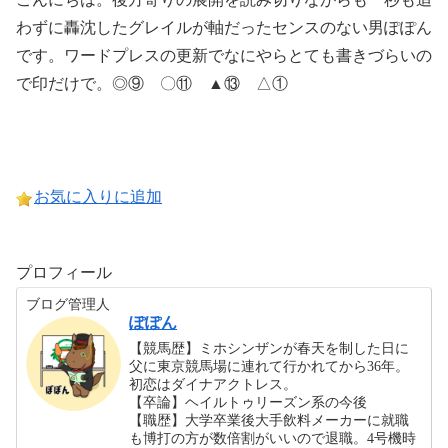
わずに轟沈したグレイルが軸だったセンスのない男ぽぽん
です。ワードプレスの更新でなにやらとても書きづらいの
で印だけで。◎⑨ 〇⑪ ▲⑬ △①
お気に入りに追加
プロフィール
ブログ管理人
ぽぽん
【競馬歴】ミホシンザンが春天を制した日に
父に東京競馬場に連れて行かれてから36年。
初恋はダイナアクトレス。
【卒論】ヘイルトゥリーズン系の今後
【職歴】大学卒業後大手飲料メーカーに就職
も博打の方が数倍割がいいので退職。4号機時