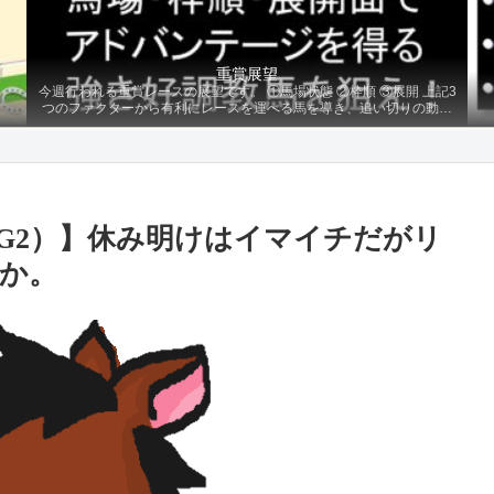
重賞展望
今週行われる重賞レースの展望です。 ①馬場状態 ②枠順 ③展開 上記3
つのファクターから有利にレースを運べる馬を導き、追い切りの動き
を加味して最終評価を下します。
（G2）】休み明けはイマイチだがリ
か。
1
1
1
1
1
1
1
1
1
1
1
2
1
1
2
2
1
2
1
2
1
1
2
1
2
1
1
2
1
2
1
2
1
2
1
3
2
1
2
1
3
3
1
2
3
1
1
2
3
1
2
2
1
3
1
2
3
2
2
3
2
1
3
2
3
2
3
2
1
4
3
2
3
1
2
4
1
4
2
3
1
4
2
2
1
3
1
4
2
3
3
2
4
2
1
3
1
4
3
1
3
4
3
2
4
3
1
4
3
1
1
4
1
3
2
5
4
3
1
4
2
3
5
1
2
5
1
3
1
4
2
5
3
3
2
4
2
5
1
3
1
4
4
3
5
1
3
2
4
2
5
4
2
4
5
1
1
4
3
5
1
1
4
2
5
1
4
2
2
5
1
2
4
3
6
1
5
1
1
4
2
5
3
1
4
6
2
3
6
2
4
2
5
1
3
6
1
4
4
3
5
1
3
6
2
4
2
5
5
1
4
6
2
4
3
5
1
3
6
5
3
5
1
6
2
2
5
1
4
6
2
2
5
1
3
6
1
2
5
3
3
6
2
4
6
2
2
5
8
3
2
7
3
3
6
2
4
7
2
5
3
6
8
4
5
8
4
6
2
4
7
3
5
8
3
6
6
2
5
7
3
5
8
4
6
2
4
7
7
3
6
8
4
6
2
5
7
3
5
8
7
5
7
3
8
4
2
4
7
2
3
6
8
4
4
7
3
5
8
3
4
7
2
5
5
8
4
5
7
3
3
6
9
4
3
8
4
4
7
3
5
8
3
6
4
7
9
5
6
9
5
7
3
5
8
4
6
9
4
7
7
3
6
8
4
6
9
5
7
3
5
8
8
4
7
9
5
7
3
6
8
4
6
9
8
6
8
4
9
5
3
5
8
3
4
7
9
5
5
8
4
6
9
4
5
8
3
6
6
9
5
10
10
10
10
10
10
10
10
10
10
10
6
8
4
4
7
5
4
9
5
5
8
4
6
9
4
7
5
8
6
7
6
8
4
6
9
5
7
5
8
8
4
7
9
5
7
6
8
4
6
9
9
5
8
6
8
4
7
9
5
7
9
7
9
5
6
4
6
9
4
5
8
6
6
9
5
7
5
6
9
4
7
7
6
10
10
10
10
10
10
10
10
10
10
10
10
11
11
11
11
11
11
11
11
11
11
11
7
9
5
5
8
6
5
6
6
9
5
7
5
8
6
9
7
8
7
9
5
7
6
8
6
9
9
5
8
6
8
7
9
5
7
6
9
7
9
5
8
6
8
8
6
7
5
7
5
6
9
7
7
6
8
6
7
5
8
8
7
10
12
10
10
12
12
10
12
10
10
12
10
10
12
10
12
12
10
12
12
12
11
11
11
11
11
11
11
11
11
11
11
11
8
6
6
9
7
6
7
7
6
8
6
9
7
8
9
8
6
8
7
9
7
6
9
7
9
8
6
8
7
8
6
9
7
9
9
7
8
6
8
6
7
8
8
7
9
7
8
6
9
9
8
10
13
12
12
10
13
10
13
12
10
13
10
12
10
13
12
12
13
10
12
10
13
12
10
12
13
12
13
12
10
13
12
10
10
13
11
11
11
11
11
11
11
11
11
11
9
7
7
8
7
8
8
7
9
7
8
9
9
7
9
8
8
7
8
9
7
9
8
9
7
8
8
9
7
9
7
8
9
9
8
8
9
7
9
13
12
15
10
14
10
10
13
14
12
10
13
15
12
15
13
14
10
12
15
10
13
13
12
14
10
12
15
13
14
14
10
13
15
13
12
14
10
12
15
14
12
14
10
15
14
10
13
15
14
10
12
15
10
14
12
12
15
11
11
11
11
11
11
11
11
11
11
11
11
11
11
9
9
9
9
9
9
9
9
9
9
9
9
12
14
10
10
13
16
10
15
14
10
12
15
10
13
14
16
12
13
16
12
14
10
12
15
13
16
14
14
10
13
15
13
16
12
14
10
12
15
15
14
16
12
14
10
13
15
13
16
15
13
15
16
12
10
12
15
10
14
16
12
12
15
13
16
12
15
10
13
13
16
12
11
11
11
11
11
11
11
11
11
11
11
11
11
13
15
14
17
12
16
12
12
15
13
16
14
12
15
17
13
14
17
13
15
13
16
12
14
17
12
15
15
14
16
12
14
17
13
15
13
16
16
12
15
17
13
15
14
16
12
14
17
16
14
16
12
17
13
13
16
12
15
17
13
13
16
12
14
17
12
13
16
14
14
17
13
11
11
11
11
11
11
11
11
11
11
11
11
14
16
12
12
15
18
13
12
17
13
13
16
12
14
17
12
15
13
16
18
14
15
18
14
16
12
14
17
13
15
18
13
16
16
12
15
17
13
15
18
14
16
12
14
17
17
13
16
18
14
16
12
15
17
13
15
18
17
15
17
13
18
14
12
14
17
12
13
16
18
14
14
17
13
15
18
13
14
17
12
15
15
18
14
15
17
13
13
16
19
14
13
18
14
14
17
13
15
18
13
16
14
17
19
15
16
19
15
17
13
15
18
14
16
19
14
17
17
13
16
18
14
16
19
15
17
13
15
18
18
14
17
19
15
17
13
16
18
14
16
19
18
16
18
14
19
15
13
15
18
13
14
17
19
15
15
18
14
16
19
14
15
18
13
16
16
19
15
16
18
14
14
17
20
15
14
19
15
15
18
14
16
19
14
17
15
18
20
16
17
20
16
18
14
16
19
15
17
20
15
18
18
14
17
19
15
17
20
16
18
14
16
19
19
15
18
20
16
18
14
17
19
15
17
20
19
17
19
15
20
16
14
16
19
14
15
18
20
16
16
19
15
17
20
15
16
19
14
17
17
20
16