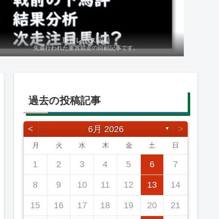
重賞レース回顧
先週行われた重賞競走の回顧記事です。
過去の投稿記事
<
6月 2026
>
▼
月
火
水
木
金
土
日
3
5
1
1
4
7
2
1
6
2
2
5
1
3
6
1
4
2
5
7
3
4
7
3
5
1
3
6
2
4
7
2
5
5
1
4
6
2
4
7
3
5
1
3
6
6
2
5
7
3
5
1
4
6
2
4
7
6
4
6
2
7
3
1
3
6
1
2
5
7
3
3
6
2
4
7
2
3
6
1
4
4
7
3
1
2
3
4
5
6
7
10
12
14
13
12
10
13
12
14
10
14
10
12
10
13
14
12
12
13
14
10
12
10
13
13
12
14
10
12
13
14
13
13
14
10
10
13
12
14
10
10
13
14
10
13
14
10
11
11
11
11
11
11
11
11
11
11
11
11
8
8
9
8
9
9
8
8
9
8
9
9
8
9
8
9
8
9
9
8
8
9
9
9
8
8
9
10
11
12
13
14
17
19
15
15
18
21
16
15
20
16
16
19
15
17
20
15
18
16
19
21
17
18
21
17
19
15
17
20
16
18
21
16
19
19
15
18
20
16
18
21
17
19
15
17
20
20
16
19
21
17
19
15
18
20
16
18
21
20
18
20
16
21
17
15
17
20
15
16
19
21
17
17
20
16
18
21
16
17
20
15
18
18
21
17
15
16
17
18
19
20
21