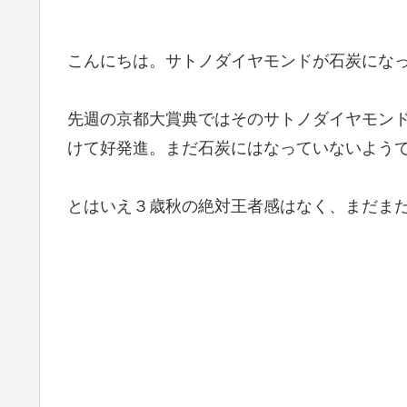
こんにちは。サトノダイヤモンドが石炭にな
先週の京都大賞典ではそのサトノダイヤモン
けて好発進。まだ石炭にはなっていないよう
とはいえ３歳秋の絶対王者感はなく、まだま