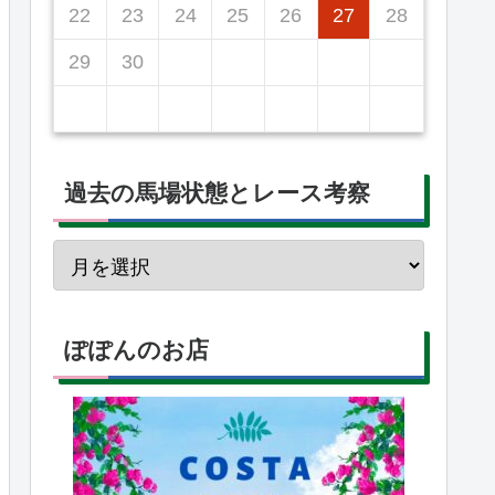
24
26
22
22
25
28
23
22
27
23
23
26
22
24
27
22
25
23
26
28
24
25
28
24
26
22
24
27
23
25
28
23
26
26
22
25
27
23
25
28
24
26
22
24
27
27
23
26
28
24
26
22
25
27
23
25
28
27
25
27
23
28
24
22
24
27
22
23
26
28
24
24
27
23
25
28
23
24
27
22
25
25
28
24
22
23
24
25
26
27
28
31
29
30
29
30
29
29
30
31
31
29
30
30
29
30
31
29
30
31
29
30
30
31
29
29
30
31
30
30
29
31
29
30
過去の馬場状態とレース考察
ぽぽんのお店