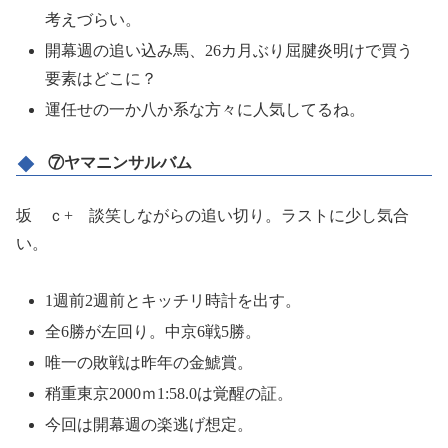
考えづらい。
開幕週の追い込み馬、26カ月ぶり屈腱炎明けで買う
要素はどこに？
運任せの一か八か系な方々に人気してるね。
⑦ヤマニンサルバム
坂 ｃ+ 談笑しながらの追い切り。ラストに少し気合
い。
1週前2週前とキッチリ時計を出す。
全6勝が左回り。中京6戦5勝。
唯一の敗戦は昨年の金鯱賞。
稍重東京2000ｍ1:58.0は覚醒の証。
今回は開幕週の楽逃げ想定。