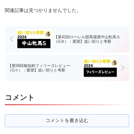
関連記事は見つかりませんでした。
【第42回ローレル競馬場賞中山牝馬Ｓ
（GⅢ）：展望】追い切りと考察
【第58回報知杯フィリーズレビュー
（GⅡ）：展望】追い切りと考察
コメント
コメントを書き込む