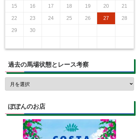
15
16
17
18
19
20
21
22
23
24
25
26
27
28
29
30
過去の馬場状態とレース考察
ぽぽんのお店