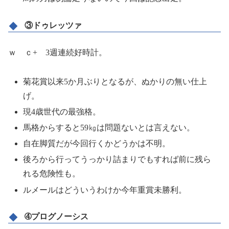
③ドゥレッツァ
ｗ ｃ+ 3週連続好時計。
菊花賞以来5か月ぶりとなるが、ぬかりの無い仕上
げ。
現4歳世代の最強格。
馬格からすると59㎏は問題ないとは言えない。
自在脚質だが今回行くかどうかは不明。
後ろから行ってうっかり詰まりでもすれば前に残ら
れる危険性も。
ルメールはどういうわけか今年重賞未勝利。
➃プログノーシス