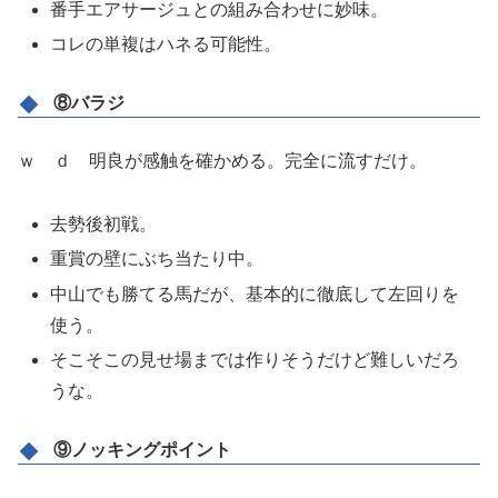
番手エアサージュとの組み合わせに妙味。
コレの単複はハネる可能性。
⑧バラジ
ｗ ｄ 明良が感触を確かめる。完全に流すだけ。
去勢後初戦。
重賞の壁にぶち当たり中。
中山でも勝てる馬だが、基本的に徹底して左回りを
使う。
そこそこの見せ場までは作りそうだけど難しいだろ
うな。
⑨ノッキングポイント