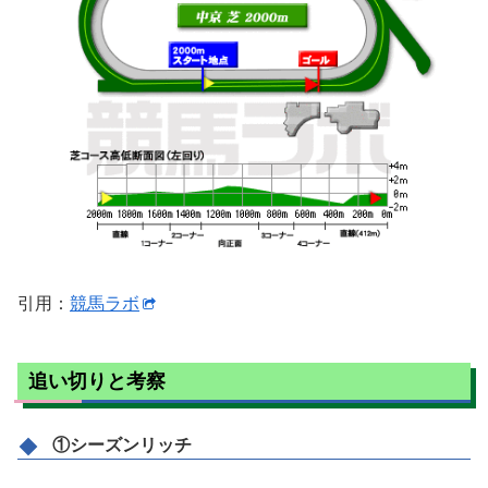
引用：
競馬ラボ
追い切りと考察
①シーズンリッチ