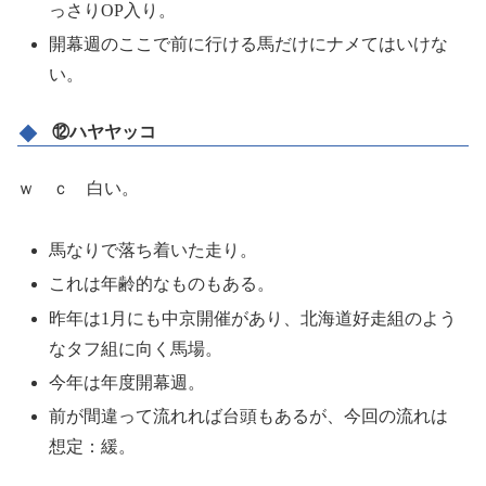
っさりOP入り。
開幕週のここで前に行ける馬だけにナメてはいけな
い。
⑫ハヤヤッコ
ｗ ｃ 白い。
馬なりで落ち着いた走り。
これは年齢的なものもある。
昨年は1月にも中京開催があり、北海道好走組のよう
なタフ組に向く馬場。
今年は年度開幕週。
前が間違って流れれば台頭もあるが、今回の流れは
想定：緩。