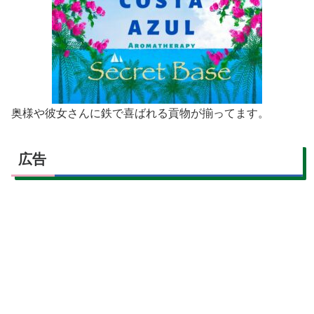
奥様や彼女さんに鉄で喜ばれる貢物が揃ってます。
広告