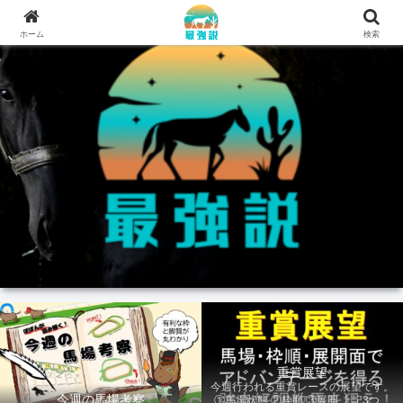
ホーム
検索
重賞展望
今週行われる重賞レースの展望です。
今週の馬場考察
①馬場状態 ②枠順 ③展開 上記3つの