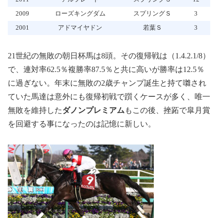
2009
ローズキングダム
スプリングＳ
3
2001
アドマイヤドン
若葉Ｓ
3
21世紀の無敗の朝日杯馬は8頭。その復帰戦は（1.4.2.1/8）
で、連対率62.5％複勝率87.5％と共に高いが勝率は12.5％
に過ぎない。年末に無敗の2歳チャンプ誕生と持て囃され
ていた馬達は意外にも復帰初戦で躓くケースが多く、唯一
無敗を維持した
ダノンプレミアム
もこの後、挫跖で皐月賞
を回避する事になったのは記憶に新しい。