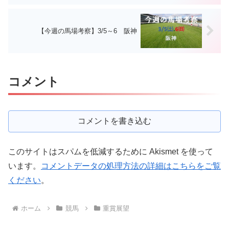
【今週の馬場考察】3/5～6 阪神
コメント
コメントを書き込む
このサイトはスパムを低減するために Akismet を使って
います。
コメントデータの処理方法の詳細はこちらをご覧
ください
。
ホーム
競馬
重賞展望