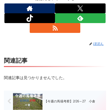
ぽぽん
関連記事
関連記事は見つかりませんでした。
【今週の馬場考察】2/26～27 小倉