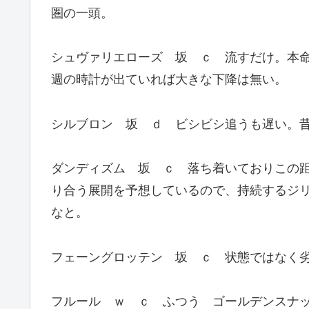
圏の一頭。
シュヴァリエローズ 坂 ｃ 流すだけ。本
週の時計が出ていれば大きな下降は無い。
シルブロン 坂 ｄ ビシビシ追うも遅い。
ダンディズム 坂 ｃ 落ち着いておりこの
り合う展開を予想しているので、持続するジ
なと。
フェーングロッテン 坂 ｃ 状態ではなく
フルール ｗ ｃ ふつう ゴールデンスナ