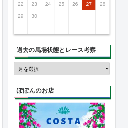
24
26
22
22
25
28
23
22
27
23
23
26
22
24
27
22
25
23
26
28
24
25
28
24
26
22
24
27
23
25
28
23
26
26
22
25
27
23
25
28
24
26
22
24
27
27
23
26
28
24
26
22
25
27
23
25
28
27
25
27
23
28
24
22
24
27
22
23
26
28
24
24
27
23
25
28
23
24
27
22
25
25
28
24
22
23
24
25
26
27
28
31
29
30
29
30
29
29
30
31
31
29
30
30
29
30
31
29
30
31
29
30
30
31
29
29
30
31
30
30
29
31
29
30
過去の馬場状態とレース考察
ぽぽんのお店