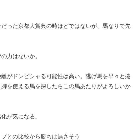
命だった京都大賞典の時ほどではないが、馬なりで先
昔の力はないか。
距離がドンピシャる可能性は高い。逃げ馬を早々と捲
リ脚を使える馬を探したらこの馬あたりがよろしいか
劣化が気になる。
ップとの比較から勝ちは無さそう