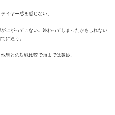
ステイヤー感を感じない。
態が上がってこない。終わってしまったかもしれない
捨てに迷う。
。他馬との対戦比較で頭までは微妙。