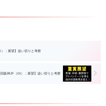
Ⅲ）：展望】追い切りと考察
6回阪神JF（GI）：展望】追い切りと考察