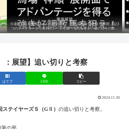
重賞展望
今週行われる重賞レースの展望です。 ①馬場状態 ②枠順 ③展開 上記3
つのファクターから有利にレースを運べる馬を導き、追い切りの動き
を加味して最終評価を下します。
Ⅱ）：展望】追い切りと考察
はてブ
LINE
コピー
1
1
1
1
1
1
1
1
1
1
1
2
1
1
2
2
1
2
1
2
1
1
2
1
2
1
1
2
1
2
1
2
1
2
1
3
2
1
2
1
3
3
1
2
3
1
1
2
3
1
2
2
1
3
1
2
3
2
2
3
2
1
3
2
3
2
3
2
1
4
3
2
3
1
2
4
1
4
2
3
1
4
2
2
1
3
1
4
2
3
3
2
4
2
1
3
1
4
3
1
3
4
3
2
4
3
1
4
3
1
1
4
1
3
2
5
4
3
1
4
2
3
5
1
2
5
1
3
1
4
2
5
3
3
2
4
2
5
1
3
1
4
4
3
5
1
3
2
4
2
5
4
2
4
5
1
1
4
3
5
1
1
4
2
5
1
4
2
2
5
1
2
4
3
6
1
5
1
1
4
2
5
3
1
4
6
2
3
6
2
4
2
5
1
3
6
1
4
4
3
5
1
3
6
2
4
2
5
5
1
4
6
2
4
3
5
1
3
6
5
3
5
1
6
2
2
5
1
4
6
2
2
5
1
3
6
1
2
5
3
3
6
2
2024.11.30
4
6
2
2
5
8
3
2
7
3
3
6
2
4
7
2
5
3
6
8
4
5
8
4
6
2
4
7
3
5
8
3
6
6
2
5
7
3
5
8
4
6
2
4
7
7
3
6
8
4
6
2
5
7
3
5
8
7
5
7
3
8
4
2
4
7
2
3
6
8
4
4
7
3
5
8
3
4
7
2
5
5
8
4
5
7
3
3
6
9
4
3
8
4
4
7
3
5
8
3
6
4
7
9
5
6
9
5
7
3
5
8
4
6
9
4
7
7
3
6
8
4
6
9
5
7
3
5
8
8
4
7
9
5
7
3
6
8
4
6
9
8
6
8
4
9
5
3
5
8
3
4
7
9
5
5
8
4
6
9
4
5
8
3
6
6
9
5
10
10
10
10
10
10
10
10
10
10
10
6
8
4
4
7
5
4
9
5
5
8
4
6
9
4
7
5
8
6
7
6
8
4
6
9
5
7
5
8
8
4
7
9
5
7
6
8
4
6
9
9
5
8
6
8
4
7
9
5
7
9
7
9
5
6
4
6
9
4
5
8
6
6
9
5
7
5
6
9
4
7
7
6
10
10
10
10
10
10
10
10
10
10
10
10
11
11
11
11
11
11
11
11
11
11
11
7
9
5
5
8
6
5
6
6
9
5
7
5
8
6
9
7
8
7
9
5
7
6
8
6
9
9
5
8
6
8
7
9
5
7
6
9
7
9
5
8
6
8
8
6
7
5
7
5
6
9
7
7
6
8
6
7
5
8
8
7
10
12
10
10
12
12
10
12
10
10
12
10
10
12
10
12
12
10
12
12
12
11
11
11
11
11
11
11
11
11
11
11
11
8
6
6
9
7
6
7
7
6
8
6
9
7
8
9
8
6
8
7
9
7
6
9
7
9
8
6
8
7
8
6
9
7
9
9
7
8
6
8
6
7
8
8
7
9
7
8
6
9
9
8
10
13
12
12
10
13
10
13
12
10
13
10
12
10
13
12
12
13
10
12
10
13
12
10
12
13
12
13
12
10
13
12
10
10
13
11
11
11
11
11
11
11
11
11
11
9
7
7
8
7
8
8
7
9
7
8
9
9
7
9
8
8
7
8
9
7
9
8
9
7
8
8
9
7
9
7
8
9
9
8
8
9
7
9
8回ステイヤーズＳ（GⅡ）
の追い切りと考察。
13
12
15
10
14
10
10
13
14
12
10
13
15
12
15
13
14
10
12
15
10
13
13
12
14
10
12
15
13
14
14
10
13
15
13
12
14
10
12
15
14
12
14
10
15
14
10
13
15
14
10
12
15
10
14
12
12
15
11
11
11
11
11
11
11
11
11
11
11
11
11
11
9
9
9
9
9
9
9
9
9
9
9
9
12
14
10
10
13
16
10
15
14
10
12
15
10
13
14
16
12
13
16
12
14
10
12
15
13
16
14
14
10
13
15
13
16
12
14
10
12
15
15
14
16
12
14
10
13
15
13
16
15
13
15
16
12
10
12
15
10
14
16
12
12
15
13
16
12
15
10
13
13
16
12
11
11
11
11
11
11
11
11
11
11
11
11
11
13
15
14
17
12
16
12
12
15
13
16
14
12
15
17
13
14
17
13
15
13
16
12
14
17
12
15
15
14
16
12
14
17
13
15
13
16
16
12
15
17
13
15
14
16
12
14
17
16
14
16
12
17
13
13
16
12
15
17
13
13
16
12
14
17
12
13
16
14
14
17
13
11
11
11
11
11
11
11
11
11
11
11
11
14
16
12
12
15
18
13
12
17
13
13
16
12
14
17
12
15
13
16
18
14
15
18
14
16
12
14
17
13
15
18
13
16
16
12
15
17
13
15
18
14
16
12
14
17
17
13
16
18
14
16
12
15
17
13
15
18
17
15
17
13
18
14
12
14
17
12
13
16
18
14
14
17
13
15
18
13
14
17
12
15
15
18
14
15
17
13
13
16
19
14
13
18
14
14
17
13
15
18
13
16
14
17
19
15
16
19
15
17
13
15
18
14
16
19
14
17
17
13
16
18
14
16
19
15
17
13
15
18
18
14
17
19
15
17
13
16
18
14
16
19
18
16
18
14
19
15
13
15
18
13
14
17
19
15
15
18
14
16
19
14
15
18
13
16
16
19
15
16
18
14
14
17
20
15
14
19
15
15
18
14
16
19
14
17
15
18
20
16
17
20
16
18
14
16
19
15
17
20
15
18
18
14
17
19
15
17
20
16
18
14
16
19
19
15
18
20
16
18
14
17
19
15
17
20
19
17
19
15
20
16
14
16
19
14
15
18
20
16
16
19
15
17
20
15
16
19
14
17
17
20
16
加筆の形。