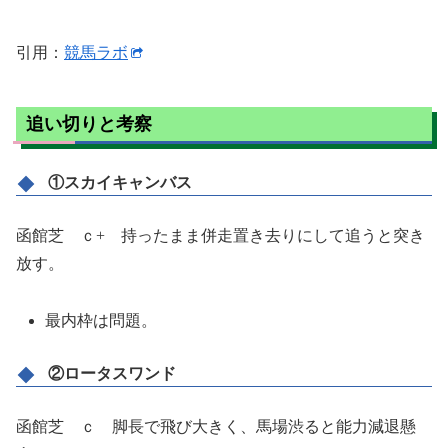
引用：
競馬ラボ
追い切りと考察
①スカイキャンバス
函館芝 ｃ+ 持ったまま併走置き去りにして追うと突き
放す。
最内枠は問題。
②ロータスワンド
函館芝 ｃ 脚長で飛び大きく、馬場渋ると能力減退懸