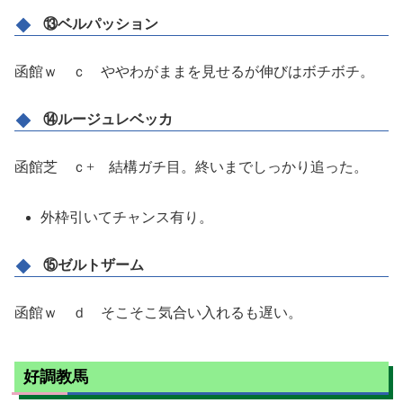
⑬ベルパッション
函館ｗ ｃ ややわがままを見せるが伸びはボチボチ。
⑭ルージュレベッカ
函館芝 ｃ+ 結構ガチ目。終いまでしっかり追った。
外枠引いてチャンス有り。
⑮ゼルトザーム
函館ｗ ｄ そこそこ気合い入れるも遅い。
好調教馬