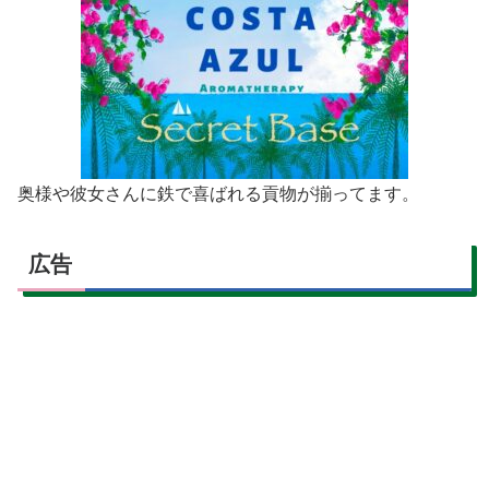
奥様や彼女さんに鉄で喜ばれる貢物が揃ってます。
広告