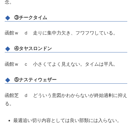
念。
③チークタイム
函館ｗ ｄ 走りに集中力欠き、フワフワしている。
④タヤスロンドン
函館ｗ ｃ 小さくてよく見えない。タイムは平凡。
⑤ナスティウェザー
函館芝 ｄ どういう意図かわからないが終始過剰に抑え
る。
最週追い切り内容としては良い部類には入らない。