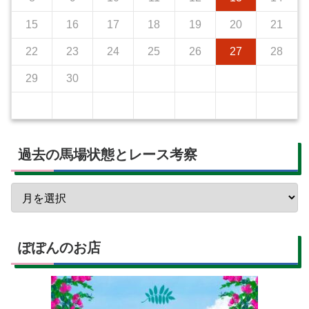
15
16
17
18
19
20
21
22
23
24
25
26
27
28
29
30
過去の馬場状態とレース考察
ぽぽんのお店