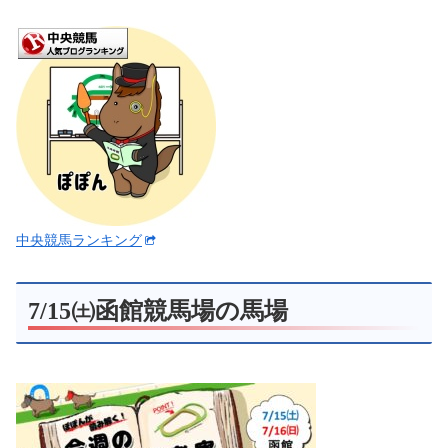
中央競馬ランキング
7/15㈯函館競馬場の馬場