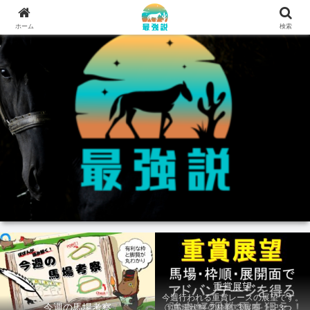
ホーム
検索
重賞展望
今週行われる重賞レースの展望です。
今週の馬場考察
①馬場状態 ②枠順 ③展開 上記3つの