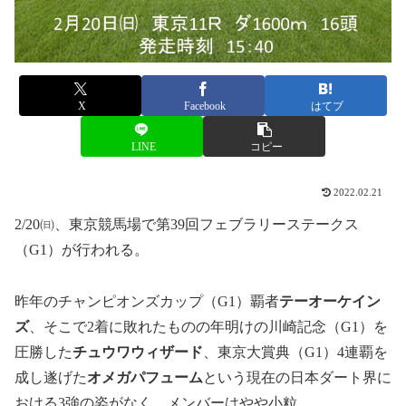
X
Facebook
はてブ
LINE
コピー
2022.02.21
2/20㈰、東京競馬場で第39回フェブラリーステークス
（G1）が行われる。
昨年のチャンピオンズカップ（G1）覇者
テーオーケイン
ズ
、そこで2着に敗れたものの年明けの川崎記念（G1）を
圧勝した
チュウワウィザード
、東京大賞典（G1）4連覇を
成し遂げた
オメガパフューム
という現在の日本ダート界に
おける3強の姿がなく、メンバーはやや小粒。