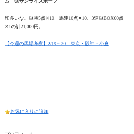
△ ⑨サンライズホープ
印多いな。単勝5点✕10、馬連10点✕10、3連単BOX60点
✕1の計21,000円。
【今週の馬場考察】2/19～20 東京・阪神・小倉
お気に入りに追加