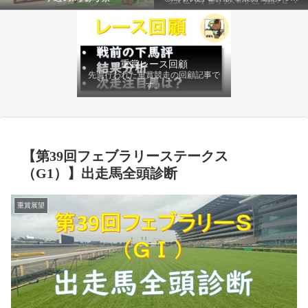
ファクターから有利にレースを運べる
馬を導き、追い切りの動きを加味して
最終評価を下します。
重賞レース回顧
先週行われた重賞競走の回顧記事で
す。
【第39回フェブラリーステークス
（G1）】出走馬全頭診断
重賞展望