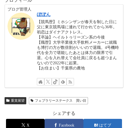
プロフィール
ブログ管理人
ぽぽん
【競馬歴】ミホシンザンが春天を制した日に
父に東京競馬場に連れて行かれてから36年。
初恋はダイナアクトレス。
【卒論】ヘイルトゥリーズン系の今後
【職歴】大学卒業後大手飲料メーカーに就職
も博打の方が数倍割がいいので退職。4号機時
代を全力で堪能したあとは体力の限界で引
退。心を入れ替えて会社員に戻るも超つまん
ないので2022年に起業。
【お住まい】千葉県の農地
重賞展望
フェブラリーステークス 買い目
シェアする
X
Facebook
はてブ