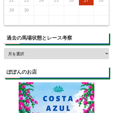
22
23
24
25
26
27
28
29
30
過去の馬場状態とレース考察
ぽぽんのお店