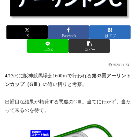
X
Facebook
はてブ
LINE
コピー
2024.04.23
4/13㈯
に阪神競馬場芝1600ｍで行われる
第33
回アーリント
ンカップ（GⅢ）
の追い切りと考察。
出鱈目な結果が頻発する悪魔のGⅢ。当てに行かず、当た
って来るのを待て。