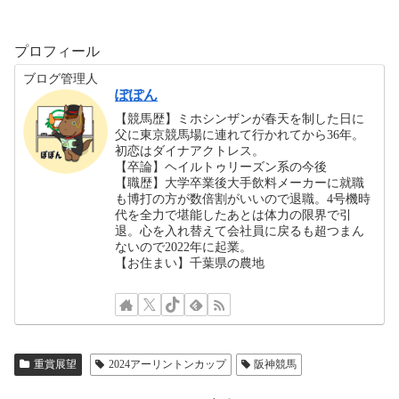
プロフィール
ブログ管理人
ぽぽん
【競馬歴】ミホシンザンが春天を制した日に
父に東京競馬場に連れて行かれてから36年。
初恋はダイナアクトレス。
【卒論】ヘイルトゥリーズン系の今後
【職歴】大学卒業後大手飲料メーカーに就職
も博打の方が数倍割がいいので退職。4号機時
代を全力で堪能したあとは体力の限界で引
退。心を入れ替えて会社員に戻るも超つまん
ないので2022年に起業。
【お住まい】千葉県の農地
重賞展望
2024アーリントンカップ
阪神競馬