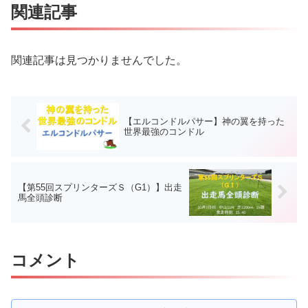
関連記事
関連記事は見つかりませんでした。
【エルコンドルパサー】神の翼を持った
世界最強のコンドル
【第55回スプリンターズＳ（G1）】出走
馬全頭診断
コメント