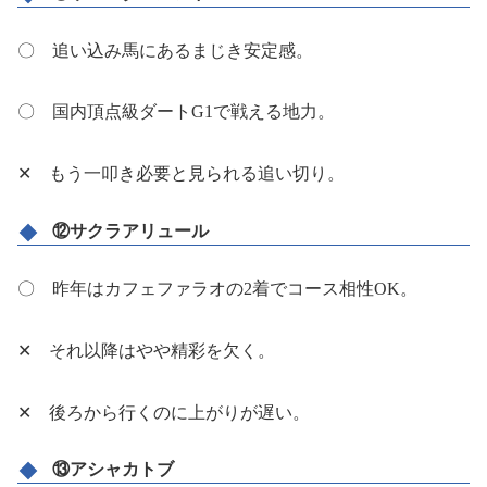
〇 追い込み馬にあるまじき安定感。
〇 国内頂点級ダートG1で戦える地力。
✕ もう一叩き必要と見られる追い切り。
⑫サクラアリュール
〇 昨年はカフェファラオの2着でコース相性OK。
✕ それ以降はやや精彩を欠く。
✕ 後ろから行くのに上がりが遅い。
⑬アシャカトブ