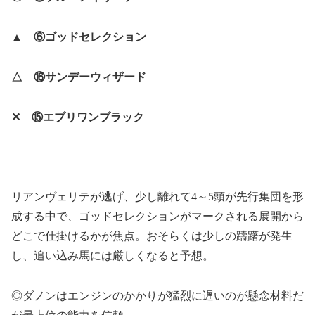
▲ ⑥ゴッドセレクション
△ ⑯サンデーウィザード
✕ ⑮エブリワンブラック
リアンヴェリテが逃げ、少し離れて4～5頭が先行集団を形
成する中で、ゴッドセレクションがマークされる展開から
どこで仕掛けるかが焦点。おそらくは少しの躊躇が発生
し、追い込み馬には厳しくなると予想。
◎ダノンはエンジンのかかりが猛烈に遅いのが懸念材料だ