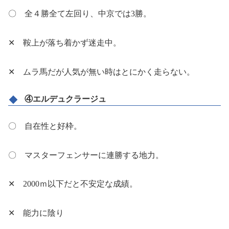
〇 全４勝全て左回り、中京では3勝。
✕ 鞍上が落ち着かず迷走中。
✕ ムラ馬だが人気が無い時はとにかく走らない。
④エルデュクラージュ
〇 自在性と好枠。
〇 マスターフェンサーに連勝する地力。
✕ 2000ｍ以下だと不安定な成績。
✕ 能力に陰り