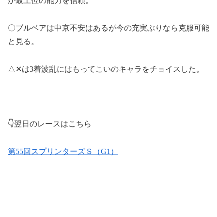
が最上位の能力を信頼。
〇ブルベアは中京不安はあるが今の充実ぶりなら克服可能
と見る。
△✕は3着波乱にはもってこいのキャラをチョイスした。
👇翌日のレースはこちら
第55回スプリンターズＳ（G1）