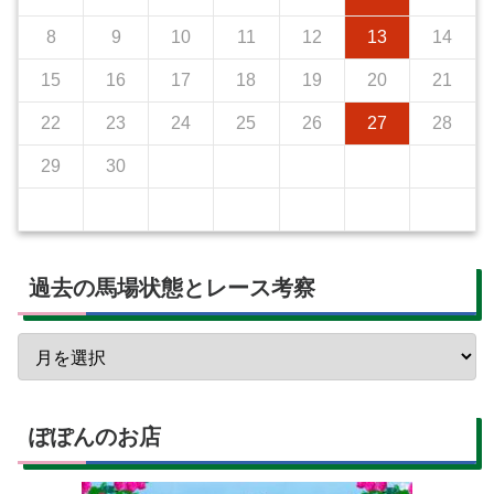
8
9
10
11
12
13
14
15
16
17
18
19
20
21
22
23
24
25
26
27
28
29
30
過去の馬場状態とレース考察
ぽぽんのお店