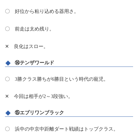
〇 好位から粘り込める器用さ。
〇 前走は太め残り。
✕ 良化はスロー。
⑭テンザワールド
〇 3勝クラス勝ちが6勝目という時代の寵児。
✕ 今回は相手が2～3段強い。
⑮エブリワンブラック
〇 浜中の中京中距離ダート戦績はトップクラス。