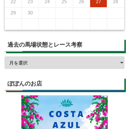
22
23
24
25
26
27
28
29
30
過去の馬場状態とレース考察
ぽぽんのお店