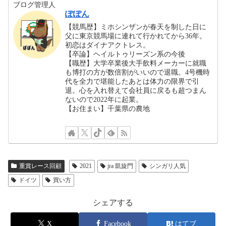
ブログ管理人
ぽぽん
【競馬歴】ミホシンザンが春天を制した日に
父に東京競馬場に連れて行かれてから36年。
初恋はダイナアクトレス。
【卒論】ヘイルトゥリーズン系の今後
【職歴】大学卒業後大手飲料メーカーに就職
も博打の方が数倍割がいいので退職。4号機時
代を全力で堪能したあとは体力の限界で引
退。心を入れ替えて会社員に戻るも超つまん
ないので2022年に起業。
【お住まい】千葉県の農地
重賞レース回顧
2021
jra 凱旋門
シンガリ人気
ドイツ
買い方
シェアする
X
Facebook
はてブ