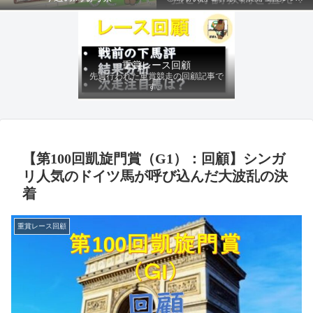
ファクターから有利にレースを運べる
馬を導き、追い切りの動きを加味して
最終評価を下します。
重賞レース回顧
先週行われた重賞競走の回顧記事で
す。
【第100回凱旋門賞（G1）：回顧】シンガ
リ人気のドイツ馬が呼び込んだ大波乱の決
着
重賞レース回顧