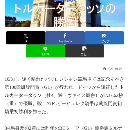
X
Facebook
はてブ
LINE
コピー
2021.10.05
10/3㈰、遠く離れたパリロンシャン競馬場では記念すべき
第100回凱旋門賞（G1）が行われ、ドイツから遠征した
ト
ルカータータッソ
（牡4、独・ヴァイス厩舎）が2:37.62秒
（重）で優勝。鞍上のＲ.ピーヒュレク騎手は凱旋門賞初
騎乗初勝利を飾った。
3/4馬身差の2着には昨年のBCターフ（G1）優勝馬タルナ