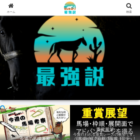
ホーム
検索
重賞展望
今週行われる重賞レースの展望です。
今週の馬場考察
①馬場状態 ②枠順 ③展開 上記3つの