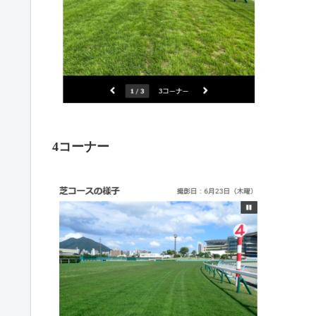
4コーナー