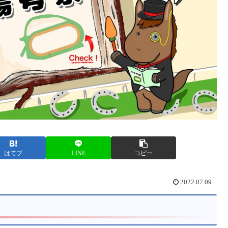
18
20
16
16
19
22
17
16
21
17
17
20
16
18
21
16
19
17
20
22
18
19
22
18
20
16
18
21
17
19
22
17
20
20
16
19
21
17
19
22
18
20
16
18
21
21
17
20
22
18
20
16
19
21
17
19
22
21
19
21
17
22
18
16
18
21
16
17
20
22
18
18
21
17
19
22
17
18
21
16
19
19
22
18
19
21
17
17
20
23
18
17
22
18
18
21
17
19
22
17
20
18
21
23
19
20
23
19
21
17
19
22
18
20
23
18
21
21
17
20
22
18
20
23
19
21
17
19
22
22
18
21
23
19
21
17
20
22
18
20
23
22
20
22
18
23
19
17
19
22
17
18
21
23
19
19
22
18
20
23
18
19
22
17
20
20
23
19
20
22
18
18
21
24
19
18
23
19
19
22
18
20
23
18
21
19
22
24
20
21
24
20
22
18
20
23
19
21
24
19
22
22
18
21
23
19
21
24
20
22
18
20
23
23
19
22
24
20
22
18
21
23
19
21
24
23
21
23
19
24
20
18
20
23
18
19
22
24
20
20
23
19
21
24
19
20
23
18
21
21
24
20
21
23
19
19
22
25
20
19
24
20
20
23
19
21
24
19
22
20
23
25
21
22
25
21
23
19
21
24
20
22
25
20
23
23
19
22
24
20
22
25
21
23
19
21
24
24
20
23
25
21
23
19
22
24
20
22
25
24
22
24
20
25
21
19
21
24
19
20
23
25
21
21
24
20
22
25
20
21
24
19
22
22
25
21
22
24
20
20
23
26
21
20
25
21
21
24
20
22
25
20
23
21
24
26
22
23
26
22
24
20
22
25
21
23
26
21
24
24
20
23
25
21
23
26
22
24
20
22
25
25
21
24
26
22
24
20
23
25
21
23
26
25
23
25
21
26
22
20
22
25
20
21
24
26
22
22
25
21
23
26
21
22
25
20
23
23
26
22
23
25
21
21
24
27
22
21
26
22
22
25
21
23
26
21
24
22
25
27
23
24
27
23
25
21
23
26
22
24
27
22
25
25
21
24
26
22
24
27
23
25
21
23
26
26
22
25
27
23
25
21
24
26
22
24
27
26
24
26
22
27
23
21
23
26
21
22
25
27
23
23
26
22
24
27
22
23
26
21
24
24
27
23
25
27
23
23
26
29
24
23
28
24
24
27
23
25
28
23
26
24
27
29
25
26
29
25
27
23
25
28
24
26
29
24
27
27
23
26
28
24
26
29
25
27
23
25
28
28
24
27
29
25
27
23
26
28
24
26
29
28
26
28
24
29
25
23
25
28
23
24
27
29
25
25
28
24
26
29
24
25
28
23
26
26
29
25
26
28
24
24
27
30
25
24
29
25
25
28
24
26
29
24
27
25
28
30
26
27
30
26
28
24
26
29
25
27
30
25
28
28
24
27
29
25
27
30
26
28
24
26
29
25
28
30
26
28
24
27
29
25
27
30
29
27
29
25
30
26
24
26
29
24
25
28
30
26
26
29
25
27
30
25
26
29
24
27
27
30
26
27
29
25
25
28
31
26
25
30
26
26
29
25
27
30
25
28
26
29
27
28
31
27
29
25
27
30
26
28
31
26
29
25
28
30
26
28
31
27
29
25
27
30
26
29
27
29
25
28
30
26
28
31
30
28
30
26
27
25
27
30
25
26
29
27
27
30
26
28
31
26
27
30
25
28
28
31
27
28
30
26
26
29
27
26
27
27
30
26
28
31
26
29
27
30
28
29
28
30
26
28
31
27
29
27
30
26
29
27
29
28
30
26
28
31
27
30
28
30
26
29
27
29
31
29
27
28
26
28
31
26
27
30
28
28
31
27
29
27
28
31
26
29
28
29
27
27
30
28
27
28
28
31
27
29
27
30
28
31
29
29
27
29
28
30
28
31
27
30
28
30
29
27
29
28
31
29
27
30
28
30
30
28
29
27
29
27
28
31
29
28
30
28
29
27
30
29
30
28
28
31
29
28
29
28
30
28
31
29
30
30
28
30
29
29
28
31
29
30
28
30
29
30
28
31
29
31
29
30
28
30
28
29
30
29
29
30
28
31
30
30
30
31
30
30
30
31
30
31
30
31
30
31
31
30
30
31
30
31
31
31
31
31
31
31
はてブ
LINE
コピー
2022.07.09