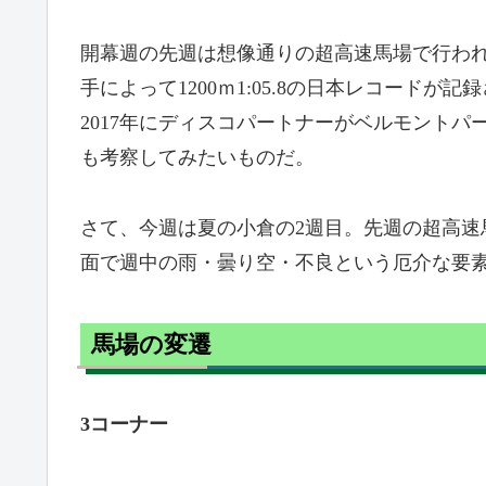
開幕週の先週は想像通りの超高速馬場で行われ
手によって1200ｍ1:05.8の日本レコードが
2017年にディスコパートナーがベルモントパー
も考察してみたいものだ。
さて、今週は夏の小倉の2週目。先週の超高速
面で週中の雨・曇り空・不良という厄介な要
馬場の変遷
3コーナー