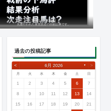
重賞レース回顧
先週行われた重賞競走の回顧記事です。
過去の投稿記事
<
6月 2026
>
▼
月
火
水
木
金
土
日
3
5
1
1
4
7
2
1
6
2
2
5
1
3
6
1
4
2
5
7
3
4
7
3
5
1
3
6
2
4
7
2
5
5
1
4
6
2
4
7
3
5
1
3
6
6
2
5
7
3
5
1
4
6
2
4
7
6
4
6
2
7
3
1
3
6
1
2
5
7
3
3
6
2
4
7
2
3
6
1
4
4
7
3
1
2
3
4
5
6
7
10
12
14
13
12
10
13
12
14
10
14
10
12
10
13
14
12
12
13
14
10
12
10
13
13
12
14
10
12
13
14
13
13
14
10
10
13
12
14
10
10
13
14
10
13
14
10
11
11
11
11
11
11
11
11
11
11
11
11
8
8
9
8
9
9
8
8
9
8
9
9
8
9
8
9
8
9
9
8
8
9
9
9
8
8
9
10
11
12
13
14
17
19
15
15
18
21
16
15
20
16
16
19
15
17
20
15
18
16
19
21
17
18
21
17
19
15
17
20
16
18
21
16
19
19
15
18
20
16
18
21
17
19
15
17
20
20
16
19
21
17
19
15
18
20
16
18
21
20
18
20
16
21
17
15
17
20
15
16
19
21
17
17
20
16
18
21
16
17
20
15
18
18
21
17
15
16
17
18
19
20
21