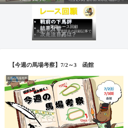
ファクターから有利にレースを運べる
馬を導き、追い切りの動きを加味して
最終評価を下します。
重賞レース回顧
先週行われた重賞競走の回顧記事で
す。
【今週の馬場考察】7/2～3 函館
今週の馬場考察