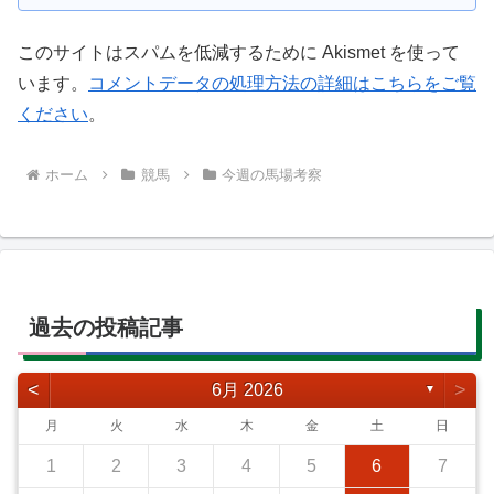
このサイトはスパムを低減するために Akismet を使って
います。
コメントデータの処理方法の詳細はこちらをご覧
ください
。
ホーム
競馬
今週の馬場考察
過去の投稿記事
<
>
6月 2026
▼
月
火
水
木
金
土
日
1
2
3
4
5
6
7