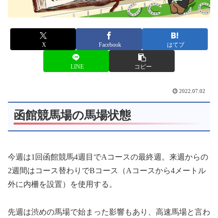
X
Facebook
はてブ
LINE
コピー
2022.07.02
函館競馬場の馬場状態
今週は1回函館競馬4週目でAコースの最終週。来週からの
2週間はコース替わりでBコース（Aコースから4メートル
外に内柵を設置）を使用する。
先週は渋めの馬場で始まった影響もあり、高速馬場と言わ