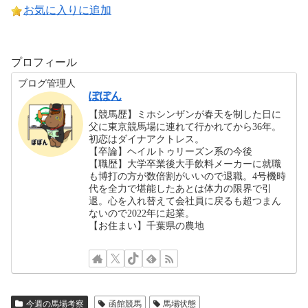
お気に入りに追加
プロフィール
ブログ管理人
ぽぽん
【競馬歴】ミホシンザンが春天を制した日に
父に東京競馬場に連れて行かれてから36年。
初恋はダイナアクトレス。
【卒論】ヘイルトゥリーズン系の今後
【職歴】大学卒業後大手飲料メーカーに就職
も博打の方が数倍割がいいので退職。4号機時
代を全力で堪能したあとは体力の限界で引
退。心を入れ替えて会社員に戻るも超つまん
ないので2022年に起業。
【お住まい】千葉県の農地
今週の馬場考察
函館競馬
馬場状態