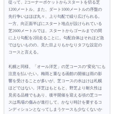
従って、2コーナーポケットからスタートを切る芝
1200メートル、また、ダート1000メートルの序盤の
先行争いはほぼ丸々、上り勾配で繰り広げられる。
一方、向正面半ばにスタート地点が設けられている
芝2600メートルでは、スタートからゴールまでの間
に上り勾配を2回走ることに。勾配自体はそれほど急
ではないものの、見た目よりもかなりタフな設定の
コースと言える。
札幌と同様、「オール洋芝」の芝コースの“変化”にも
注意を払いたい。梅雨と重なる函館の開催は雨の影
響を受けることが多いが、芝コースの水はけは札幌
ほどではない。洋芝はもともと、野芝より耐久性は
見劣る品種でもあり、後半開催を迎える頃の芝コー
スは馬場の傷みが進行して、かなり時計を要するコ
ンディションとなってしまうケースも少なくないか