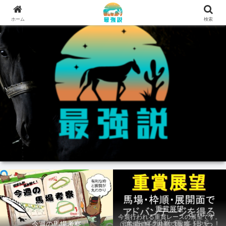
ホーム
検索
重賞展望
今週行われる重賞レースの展望です。
今週の馬場考察
①馬場状態 ②枠順 ③展開 上記3つの