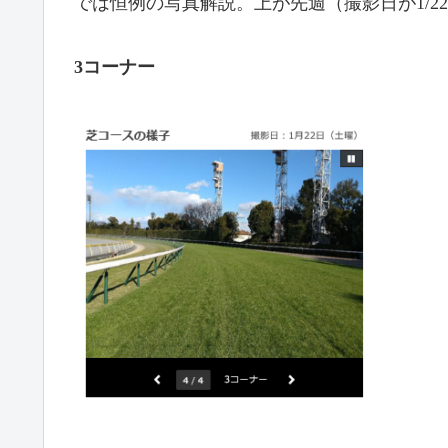
では恒例の写真解説。上が先週（撮影日が1/
3コーナー