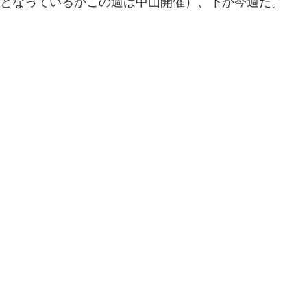
22となっているがこの週は中山開催）、下が今週だ。