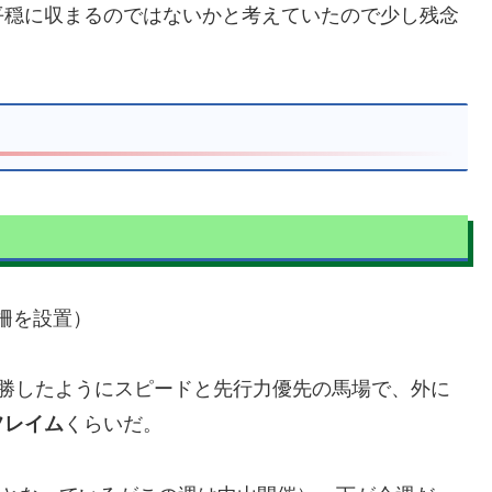
平穏に収まるのではないかと考えていたので少し残念
柵を設置）
4で楽勝したようにスピードと先行力優先の馬場で、外に
フレイム
くらいだ。