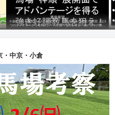
重賞展望
今週行われる重賞レースの展望です。 ①馬場状態 ②枠順 ③展開 上記3
つのファクターから有利にレースを運べる馬を導き、追い切りの動き
を加味して最終評価を下します。
東京・中京・小倉
1
1
1
1
1
1
1
1
1
1
1
2
1
1
2
2
1
2
1
2
1
1
2
1
2
1
1
2
1
2
1
2
1
2
1
3
2
1
2
1
3
3
1
2
3
1
1
2
3
1
2
2
1
3
1
2
3
2
2
3
2
1
3
2
3
2
3
2
1
4
3
2
3
1
2
4
1
4
2
3
1
4
2
2
1
3
1
4
2
3
3
2
4
2
1
3
1
4
3
1
3
4
3
2
4
3
1
4
3
1
1
4
1
3
2
5
4
3
1
4
2
3
5
1
2
5
1
3
1
4
2
5
3
3
2
4
2
5
1
3
1
4
4
3
5
1
3
2
4
2
5
4
2
4
5
1
1
4
3
5
1
1
4
2
5
1
4
2
2
5
1
2
4
3
6
1
5
1
1
4
2
5
3
1
4
6
2
3
6
2
4
2
5
1
3
6
1
4
4
3
5
1
3
6
2
4
2
5
5
1
4
6
2
4
3
5
1
3
6
5
3
5
1
6
2
2
5
1
4
6
2
2
5
1
3
6
1
2
5
3
3
6
2
4
6
2
2
5
8
3
2
7
3
3
6
2
4
7
2
5
3
6
8
4
5
8
4
6
2
4
7
3
5
8
3
6
6
2
5
7
3
5
8
4
6
2
4
7
7
3
6
8
4
6
2
5
7
3
5
8
7
5
7
3
8
4
2
4
7
2
3
6
8
4
4
7
3
5
8
3
4
7
2
5
5
8
4
5
7
3
3
6
9
4
3
8
4
4
7
3
5
8
3
6
4
7
9
5
6
9
5
7
3
5
8
4
6
9
4
7
7
3
6
8
4
6
9
5
7
3
5
8
8
4
7
9
5
7
3
6
8
4
6
9
8
6
8
4
9
5
3
5
8
3
4
7
9
5
5
8
4
6
9
4
5
8
3
6
6
9
5
10
10
10
10
10
10
10
10
10
10
10
6
8
4
4
7
5
4
9
5
5
8
4
6
9
4
7
5
8
6
7
6
8
4
6
9
5
7
5
8
8
4
7
9
5
7
6
8
4
6
9
9
5
8
6
8
4
7
9
5
7
9
7
9
5
6
4
6
9
4
5
8
6
6
9
5
7
5
6
9
4
7
7
6
10
10
10
10
10
10
10
10
10
10
10
10
11
11
11
11
11
11
11
11
11
11
11
7
9
5
5
8
6
5
6
6
9
5
7
5
8
6
9
7
8
7
9
5
7
6
8
6
9
9
5
8
6
8
7
9
5
7
6
9
7
9
5
8
6
8
8
6
7
5
7
5
6
9
7
7
6
8
6
7
5
8
8
7
10
12
10
10
12
12
10
12
10
10
12
10
10
12
10
12
12
10
12
12
12
11
11
11
11
11
11
11
11
11
11
11
11
8
6
6
9
7
6
7
7
6
8
6
9
7
8
9
8
6
8
7
9
7
6
9
7
9
8
6
8
7
8
6
9
7
9
9
7
8
6
8
6
7
8
8
7
9
7
8
6
9
9
8
10
13
12
12
10
13
10
13
12
10
13
10
12
10
13
12
12
13
10
12
10
13
12
10
12
13
12
13
12
10
13
12
10
10
13
11
11
11
11
11
11
11
11
11
11
9
7
7
8
7
8
8
7
9
7
8
9
9
7
9
8
8
7
8
9
7
9
8
9
7
8
8
9
7
9
7
8
9
9
8
8
9
7
9
13
12
15
10
14
10
10
13
14
12
10
13
15
12
15
13
14
10
12
15
10
13
13
12
14
10
12
15
13
14
14
10
13
15
13
12
14
10
12
15
14
12
14
10
15
14
10
13
15
14
10
12
15
10
14
12
12
15
11
11
11
11
11
11
11
11
11
11
11
11
11
11
9
9
9
9
9
9
9
9
9
9
9
9
12
14
10
10
13
16
10
15
14
10
12
15
10
13
14
16
12
13
16
12
14
10
12
15
13
16
14
14
10
13
15
13
16
12
14
10
12
15
15
14
16
12
14
10
13
15
13
16
15
13
15
16
12
10
12
15
10
14
16
12
12
15
13
16
12
15
10
13
13
16
12
11
11
11
11
11
11
11
11
11
11
11
11
11
13
15
14
17
12
16
12
12
15
13
16
14
12
15
17
13
14
17
13
15
13
16
12
14
17
12
15
15
14
16
12
14
17
13
15
13
16
16
12
15
17
13
15
14
16
12
14
17
16
14
16
12
17
13
13
16
12
15
17
13
13
16
12
14
17
12
13
16
14
14
17
13
11
11
11
11
11
11
11
11
11
11
11
11
14
16
12
12
15
18
13
12
17
13
13
16
12
14
17
12
15
13
16
18
14
15
18
14
16
12
14
17
13
15
18
13
16
16
12
15
17
13
15
18
14
16
12
14
17
17
13
16
18
14
16
12
15
17
13
15
18
17
15
17
13
18
14
12
14
17
12
13
16
18
14
14
17
13
15
18
13
14
17
12
15
15
18
14
15
17
13
13
16
19
14
13
18
14
14
17
13
15
18
13
16
14
17
19
15
16
19
15
17
13
15
18
14
16
19
14
17
17
13
16
18
14
16
19
15
17
13
15
18
18
14
17
19
15
17
13
16
18
14
16
19
18
16
18
14
19
15
13
15
18
13
14
17
19
15
15
18
14
16
19
14
15
18
13
16
16
19
15
16
18
14
14
17
20
15
14
19
15
15
18
14
16
19
14
17
15
18
20
16
17
20
16
18
14
16
19
15
17
20
15
18
18
14
17
19
15
17
20
16
18
14
16
19
19
15
18
20
16
18
14
17
19
15
17
20
19
17
19
15
20
16
14
16
19
14
15
18
20
16
16
19
15
17
20
15
16
19
14
17
17
20
16