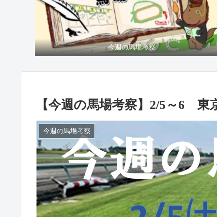
今週の馬場考察
【今週の馬場考察】2/5～6 
今週の馬場考察