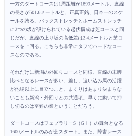
一方のダートコースは1周距離が1899メートル、直線
の長さが501.6メートルと、正真正銘、日本一のスケ
ールを誇る。バックストレッチとホームストレッチ
に2つの坂が設けられている起伏構成は芝コースと同
じだが、直線の上り坂の高低差は2.4メートルと芝コ
ースを上回る。こちらも非常にタフでハードなコー
スなのである。
それだけに新潟の外回りコースと同様、直線の末脚
比べとなるレースが多い。差し、追い込み馬の活躍
が他場以上に目立つこと、まくりはあまり決まらな
いことも新潟・外回りとの共通項。早くに動いて押
し切るのは至難の業ということだろう。
ダートコースはフェブラリーS（GⅠ）の舞台となる
1600メートルのみが芝スタート。また、障害レース