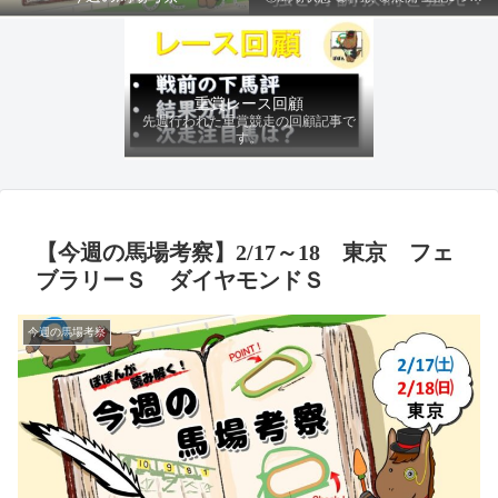
ファクターから有利にレースを運べる
馬を導き、追い切りの動きを加味して
最終評価を下します。
重賞レース回顧
先週行われた重賞競走の回顧記事で
す。
【今週の馬場考察】2/17～18 東京 フェ
ブラリーＳ ダイヤモンドＳ
今週の馬場考察