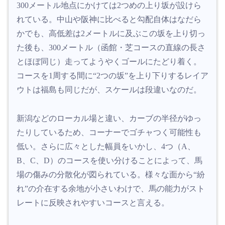
300メートル地点にかけては2つめの上り坂が設けら
れている。中山や阪神に比べると勾配自体はなだら
かでも、高低差は2メートルに及ぶこの坂を上り切っ
た後も、300メートル（函館・芝コースの直線の長さ
とほぼ同じ）走ってようやくゴールにたどり着く。
コースを1周する間に“2つの坂”を上り下りするレイア
ウトは福島も同じだが、スケールは段違いなのだ。
新潟などのローカル場と違い、カーブの半径がゆっ
たりしているため、コーナーでゴチャつく可能性も
低い。さらに広々とした幅員をいかし、4つ（A、
B、C、D）のコースを使い分けることによって、馬
場の傷みの分散化が図られている。様々な面から“紛
れ”の介在する余地が小さいわけで、馬の能力がスト
レートに反映されやすいコースと言える。