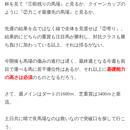
杯を見て『①前残りの馬場』と見るか、クイーンカップの
ように『②力こそ最優先の馬場』と見るか。
先週の結果を点ではなく線で全体を見渡せば『②寄り』。
結果的にどちらの重賞も注目馬が勝利し、対抗クラスも勝
ち負けに加わっている以上、それは揺るがない。
今開催も馬場の傷みの進行は遅く、最終週となる今週も前
目で運べる馬に若干優位性はあるが、それ以上に
基礎能力
の高さは必須
のものとなるだろう。
さて、週メインはダートの1600ｍ、芝重賞は3400ｍと亜
流。
土日共に晴で良馬場なのは救いなので突破口を探して行こ
う。