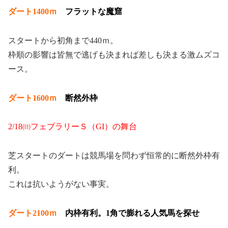
ダート1400ｍ
フラットな魔窟
スタートから初角まで440ｍ。
枠順の影響は皆無で逃げも決まれば差しも決まる激ムズコ
ース。
ダート1600ｍ
断然外枠
2/18㈰フェブラリーＳ（GI）の舞台
芝スタートのダートは競馬場を問わず恒常的に断然外枠有
利。
これは抗いようがない事実。
ダート2100ｍ
内枠有利。1角で膨れる人気馬を探せ