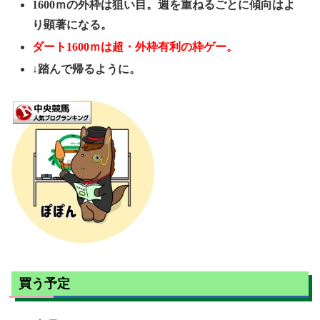
1600ｍの外枠は狙い目。週を重ねるごとに傾向はよ
り顕著になる。
ダート1600ｍは超・外枠有利の枠ゲー。
↓踏んで帰るように。
買う予定