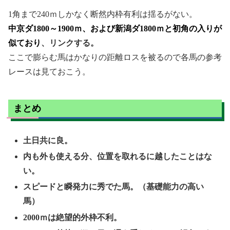
1角まで240ｍしかなく断然内枠有利は揺るがない。
中京ダ1800～1900ｍ、および新潟ダ1800ｍと初角の入りが
似ており
、リンクする。
ここで膨らむ馬はかなりの距離ロスを被るので各馬の参考
レースは見ておこう。
まとめ
土日共に良。
内も外も使える分、位置を取れるに越したことはな
い。
スピードと瞬発力に秀でた馬。（基礎能力の高い
馬）
2000ｍは絶望的外枠不利。