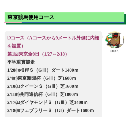
東京競馬使用コース
Ⅾコース（Aコースから9メートル外側に内柵
を設置）
ぽぽん
第1回東京全8日（1/27～2/18）
平地重賞競走
1/28㈰根岸Ｓ（GⅢ）ダート1400ｍ
2/4㈰東京新聞杯（GⅢ）芝1600ｍ
2/10㈯クイーンＳ（GⅢ）芝1600ｍ
2/11㈰共同通信杯（GⅢ）芝1800ｍ
2/17㈯ダイヤモンドＳ（GⅢ）芝3400ｍ
2/18㈰フェブラリーＳ（GI）ダート1600ｍ