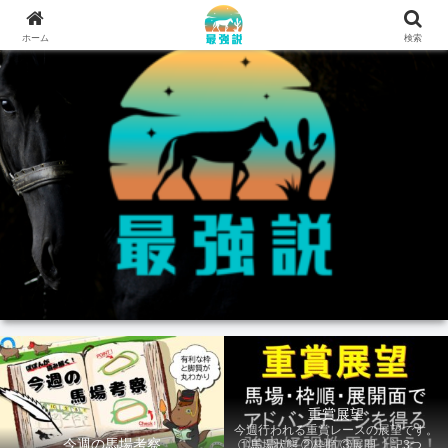
ホーム
検索
重賞展望
今週行われる重賞レースの展望です。
今週の馬場考察
①馬場状態 ②枠順 ③展開 上記3つの