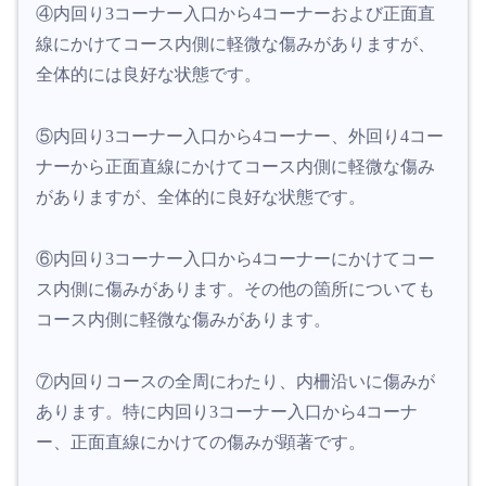
④内回り3コーナー入口から4コーナーおよび正面直
線にかけてコース内側に軽微な傷みがありますが、
全体的には良好な状態です。
⑤内回り3コーナー入口から4コーナー、外回り4コー
ナーから正面直線にかけてコース内側に軽微な傷み
がありますが、全体的に良好な状態です。
⑥内回り3コーナー入口から4コーナーにかけてコー
ス内側に傷みがあります。その他の箇所についても
コース内側に軽微な傷みがあります。
⑦内回りコースの全周にわたり、内柵沿いに傷みが
あります。特に内回り3コーナー入口から4コーナ
ー、正面直線にかけての傷みが顕著です。