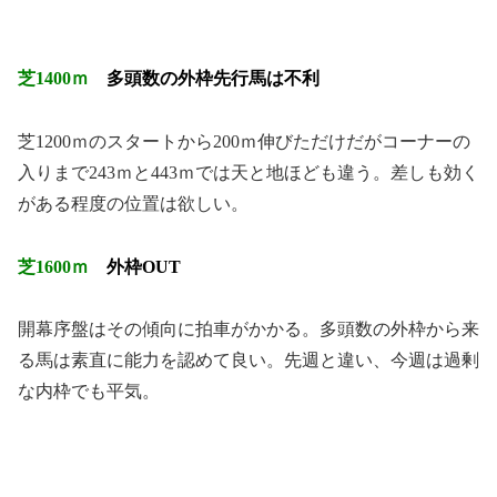
芝1400ｍ
多頭数の外枠先行馬は不利
芝1200ｍのスタートから200ｍ伸びただけだがコーナーの
入りまで243ｍと443ｍでは天と地ほども違う。差しも効く
がある程度の位置は欲しい。
芝1600ｍ
外枠OUT
開幕序盤はその傾向に拍車がかかる。多頭数の外枠から来
る馬は素直に能力を認めて良い。先週と違い、今週は過剰
な内枠でも平気。