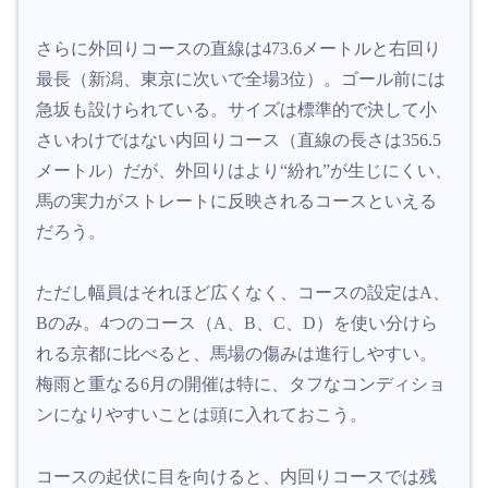
さらに外回りコースの直線は473.6メートルと右回り
最長（新潟、東京に次いで全場3位）。ゴール前には
急坂も設けられている。サイズは標準的で決して小
さいわけではない内回りコース（直線の長さは356.5
メートル）だが、外回りはより“紛れ”が生じにくい、
馬の実力がストレートに反映されるコースといえる
だろう。
ただし幅員はそれほど広くなく、コースの設定はA、
Bのみ。4つのコース（A、B、C、D）を使い分けら
れる京都に比べると、馬場の傷みは進行しやすい。
梅雨と重なる6月の開催は特に、タフなコンディショ
ンになりやすいことは頭に入れておこう。
コースの起伏に目を向けると、内回りコースでは残