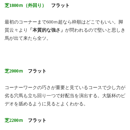
芝1800ｍ（外回り）
フラット
最初のコーナーまで600ｍ超なら枠順はどこでもいい。脚
質云々より
「本質的な強さ」
が問われるので堅いと思しき
馬が出て来たら全ツ。
芝2000ｍ
フラット
コーナーワークの巧さが重要と見ているコースで少し力が
劣る穴馬も立ち回り一つで好配当を演出する。大阪杯のビ
デオを舐めるように見るとよくわかる。
芝2200ｍ
フラット