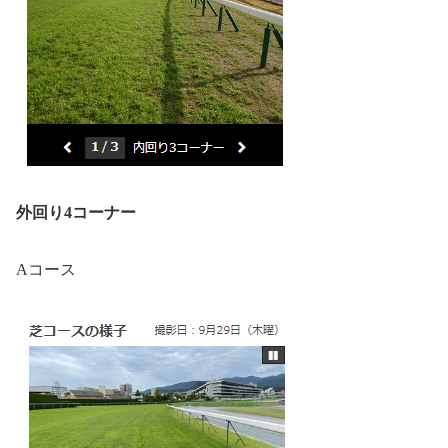
外回り4コーナー
Aコース