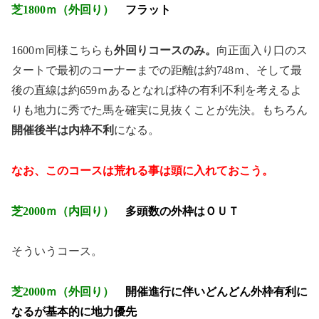
芝1800ｍ（外回り）
フラット
1600ｍ同様こちらも
外回りコースのみ。
向正面入り口のス
タートで最初のコーナーまでの距離は約748ｍ、そして最
後の直線は約659ｍあるとなれば枠の有利不利を考えるよ
りも地力に秀でた馬を確実に見抜くことが先決。もちろん
開催後半は内枠不利
になる。
なお、このコースは荒れる事は頭に入れておこう。
芝2000ｍ（内回り）
多頭数の外枠はＯＵＴ
そういうコース。
芝2000ｍ（外回り）
開催進行に伴いどんどん外枠有利に
なるが基本的に地力優先