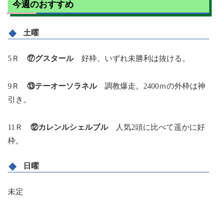
今週のおすすめ
土曜
5Ｒ
⑰グスタール
好枠。いずれ未勝利は抜ける。
9Ｒ
⑬テーオーソラネル
調教爆走。2400ｍの外枠は神
引き。
11Ｒ
⑫カレンルシェルブル
人気2頭に比べて遥かに好
枠。
日曜
未定