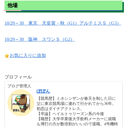
他場
10/29～30 東京 天皇賞・秋（G1）アルテミスＳ（G3）
10/29～30 阪神 スワンＳ（G2）
お気に入りに追加
プロフィール
ブログ管理人
ぽぽん
【競馬歴】ミホシンザンが春天を制した日に
父に東京競馬場に連れて行かれてから36年。
初恋はダイナアクトレス。
【卒論】ヘイルトゥリーズン系の今後
【職歴】大学卒業後大手飲料メーカーに就職
も博打の方が数倍割がいいので退職。4号機時