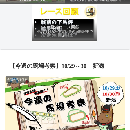
ファクターから有利にレースを運べる
馬を導き、追い切りの動きを加味して
最終評価を下します。
重賞レース回顧
先週行われた重賞競走の回顧記事で
す。
【今週の馬場考察】10/29～30 新潟
今週の馬場考察