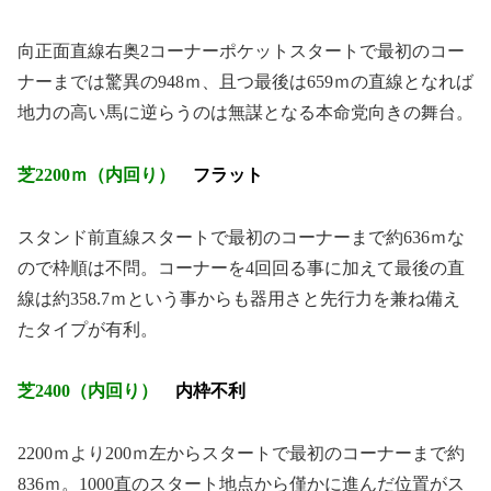
向正面直線右奥2コーナーポケットスタートで最初のコー
ナーまでは驚異の948ｍ、且つ最後は659ｍの直線となれば
地力の高い馬に逆らうのは無謀となる本命党向きの舞台。
芝2200ｍ（内回り）
フラット
スタンド前直線スタートで最初のコーナーまで約636ｍな
ので枠順は不問。コーナーを4回回る事に加えて最後の直
線は約358.7ｍという事からも器用さと先行力を兼ね備え
たタイプが有利。
芝2400（内回り）
内枠不利
2200ｍより200ｍ左からスタートで最初のコーナーまで約
836ｍ。1000直のスタート地点から僅かに進んだ位置がス