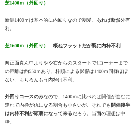
芝1400ｍ（外回り）
新潟1400ｍは基本的に内回りなので割愛。あれば断然外有
利。
芝1600ｍ（外回り）
概ねフラットだが既に内枠不利
向正面真ん中よりやや右からのスタートで1コーナーまで
の距離は約550ｍあり、枠順による影響は1400ｍ同様ほぼ
ない。もちろんもう内枠は不利。
外回りコースのみ
なので、1400ｍに比べれば開催が進むに
連れて内枠が仇になる割合も小さいが、それでも
開催後半
は内枠不利が顕著になって来る
だろう。当面の理想は中
枠。