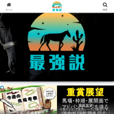
ホーム
検索
重賞展望
今週行われる重賞レースの展望です。
今週の馬場考察
①馬場状態 ②枠順 ③展開 上記3つの