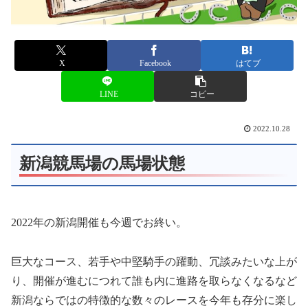
X
Facebook
はてブ
LINE
コピー
2022.10.28
新潟競馬場の馬場状態
2022年の新潟開催も今週でお終い。
巨大なコース、若手や中堅騎手の躍動、冗談みたいな上が
り、開催が進むにつれて誰も内に進路を取らなくなるなど
新潟ならではの特徴的な数々のレースを今年も存分に楽し