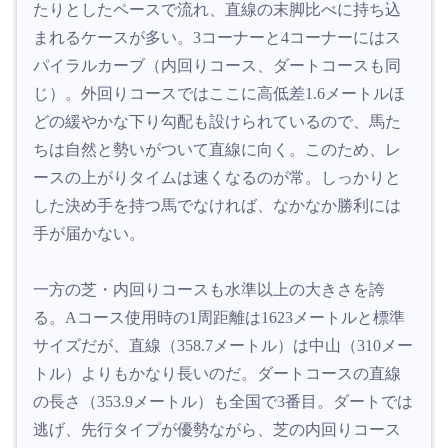
たりとしたペースで流れ、直線の末脚比べに持ち込
まれるケースが多い。3コーナーと4コーナーにはス
パイラルカーブ（内回りコース、ダートコースも同
じ）。外回りコースではここに高低差1.6メートルほ
どの緩やかな下り勾配も設けられているので、馬た
ちは自然と勢いがついて直線に向く。このため、レ
ースの上がりタイムは速くなるのが常。しっかりと
した決め手を持つ馬でなければ、なかなか勝利には
手が届かない。
一方の芝・内回りコースも水準以上の大きさを誇
る。Aコース使用時の1周距離は1623メートルと標準
サイズだが、直線（358.7メートル）は中山（310メー
トル）よりもかなり長いのだ。ダートコースの直線
の長さ（353.9メートル）も全国で3番目。ダートでは
逃げ、先行タイプが優勢ながら、芝の内回りコース