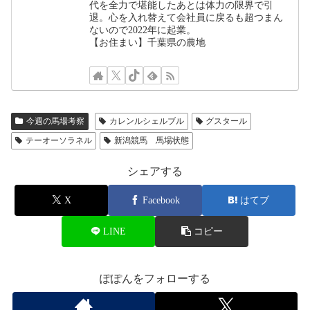
代を全力で堪能したあとは体力の限界で引
退。心を入れ替えて会社員に戻るも超つまん
ないので2022年に起業。
【お住まい】千葉県の農地
今週の馬場考察
カレンルシェルブル
グスタール
テーオーソラネル
新潟競馬 馬場状態
シェアする
X
Facebook
はてブ
LINE
コピー
ぽぽんをフォローする