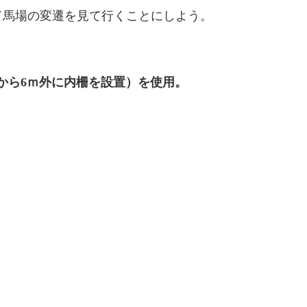
て馬場の変遷を見て行くことにしよう。
スから6ｍ外に内柵を設置）を使用。