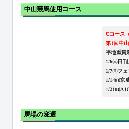
中山競馬使用コース
Ⅽコース
第1回中山全
平地重賞
1/6㈯日
1/7㈰フ
1/14㈰
1/21㈰A
馬場の変遷