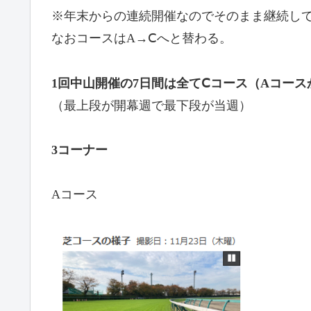
※年末からの連続開催なのでそのまま継続し
なおコースはA→Ⅽへと替わる。
1回中山開催の7日間は全てⅭコース（Aコー
（最上段が開幕週で最下段が当週）
3コーナー
Aコース