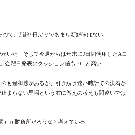
いたので、所詮9日ぶりであまり新鮮味はない。
続いた。そして今週からは年末に9日間使用したAコ
金曜日発表のクッション値も10.1と高い。
使うのも違和感があるが、引き続き速い時計での決着が
が止まらない馬場という右に倣えの考えも間違いでは
週）が勝負所だろうなと考えている。