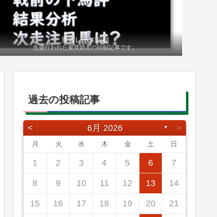
重賞レース回顧
先週行われた重賞競走の回顧記事です。
過去の投稿記事
<
6月 2026
>
▼
月
火
水
木
金
土
日
3
5
1
1
4
7
2
1
6
2
2
5
1
3
6
1
4
2
5
7
3
4
7
3
5
1
3
6
2
4
7
2
5
5
1
4
6
2
4
7
3
5
1
3
6
6
2
5
7
3
5
1
4
6
2
4
7
6
4
6
2
7
3
1
3
6
1
2
5
7
3
3
6
2
4
7
2
3
6
1
4
4
7
3
1
2
3
4
5
6
7
10
12
14
13
12
10
13
12
14
10
14
10
12
10
13
14
12
12
13
14
10
12
10
13
13
12
14
10
12
13
14
13
13
14
10
10
13
12
14
10
10
13
14
10
13
14
10
11
11
11
11
11
11
11
11
11
11
11
11
8
8
9
8
9
9
8
8
9
8
9
9
8
9
8
9
8
9
9
8
8
9
9
9
8
8
9
10
11
12
13
14
17
19
15
15
18
21
16
15
20
16
16
19
15
17
20
15
18
16
19
21
17
18
21
17
19
15
17
20
16
18
21
16
19
19
15
18
20
16
18
21
17
19
15
17
20
20
16
19
21
17
19
15
18
20
16
18
21
20
18
20
16
21
17
15
17
20
15
16
19
21
17
17
20
16
18
21
16
17
20
15
18
18
21
17
15
16
17
18
19
20
21