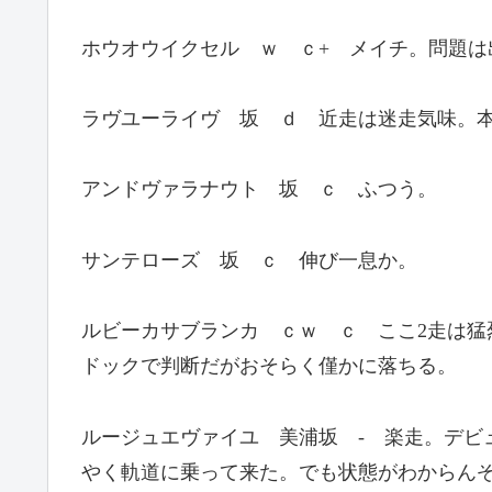
ホウオウイクセル ｗ ｃ+ メイチ。問題は
ラヴユーライヴ 坂 ｄ 近走は迷走気味。
アンドヴァラナウト 坂 ｃ ふつう。
サンテローズ 坂 ｃ 伸び一息か。
ルビーカサブランカ ｃｗ ｃ ここ2走は猛
ドックで判断だがおそらく僅かに落ちる。
ルージュエヴァイユ 美浦坂 - 楽走。デビ
やく軌道に乗って来た。でも状態がわからん