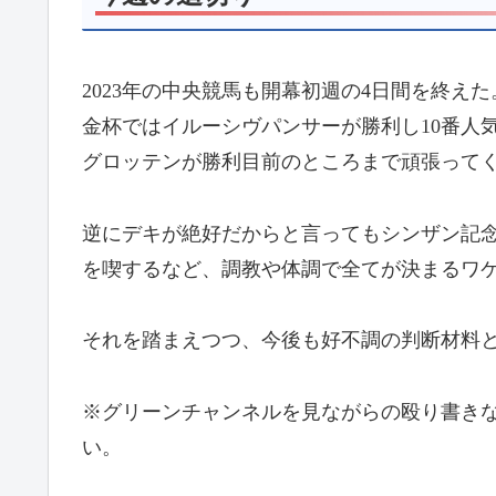
2023年の中央競馬も開幕初週の4日間を終
金杯ではイルーシヴパンサーが勝利し10番人
グロッテンが勝利目前のところまで頑張って
逆にデキが絶好だからと言ってもシンザン記
を喫するなど、調教や体調で全てが決まるワ
それを踏まえつつ、今後も好不調の判断材料
※グリーンチャンネルを見ながらの殴り書き
い。