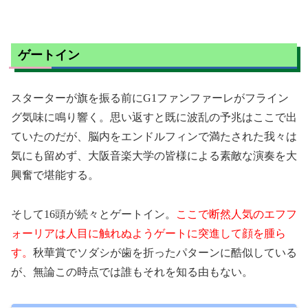
ゲートイン
スターターが旗を振る前にG1ファンファーレがフライン
グ気味に鳴り響く。思い返すと既に波乱の予兆はここで出
ていたのだが、脳内をエンドルフィンで満たされた我々は
気にも留めず、大阪音楽大学の皆様による素敵な演奏を大
興奮で堪能する。
そして16頭が続々とゲートイン。
ここで断然人気のエフフ
ォーリアは人目に触れぬようゲートに突進して顔を腫ら
す。
秋華賞でソダシが歯を折ったパターンに酷似している
が、無論この時点では誰もそれを知る由もない。