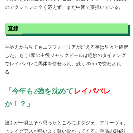
のアクションに全く応えず、まだ中団で藻掻いている。
直線
手応えから見てもエフフォーリアが消える事は早々と確定
した。もう1頭の主役ジャックドールは絶妙のタイミング
でレイパパレに馬体を併せられ、残り200ｍで交わされ
る。
「今年も2強を沈めて
レイパパレ
か！？」
誰もが一瞬はそう思ったところにポタジェ、アリーヴォ、
ヒシイグアスが勢いよく襲い掛かってくる。至高の2強対