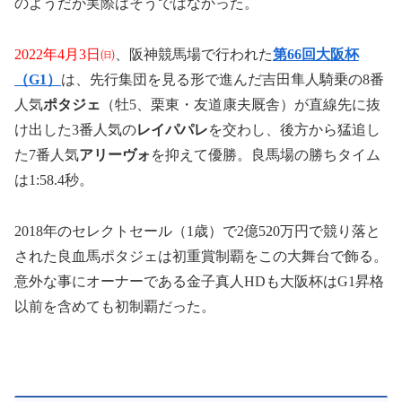
のようだが実際はそうではなかった。
2022年4月3日㈰
、阪神競馬場で行われた
第66回大阪杯
（G1）
は、先行集団を見る形で進んだ吉田隼人騎乗の8番
人気
ポタジェ
（牡5、栗東・友道康夫厩舎）が直線先に抜
け出した3番人気の
レイパパレ
を交わし、後方から猛追し
た7番人気
アリーヴォ
を抑えて優勝。良馬場の勝ちタイム
は1:58.4秒。
2018年のセレクトセール（1歳）で2億520万円で競り落と
された良血馬ポタジェは初重賞制覇をこの大舞台で飾る。
意外な事にオーナーである金子真人HDも大阪杯はG1昇格
以前を含めても初制覇だった。