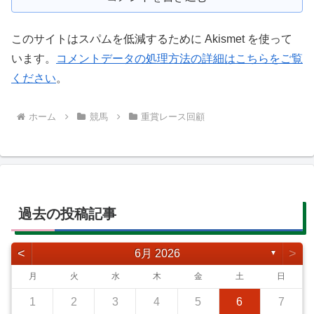
このサイトはスパムを低減するために Akismet を使って
います。
コメントデータの処理方法の詳細はこちらをご覧
ください
。
ホーム
競馬
重賞レース回顧
過去の投稿記事
<
>
6月 2026
▼
月
火
水
木
金
土
日
1
2
3
4
5
6
7