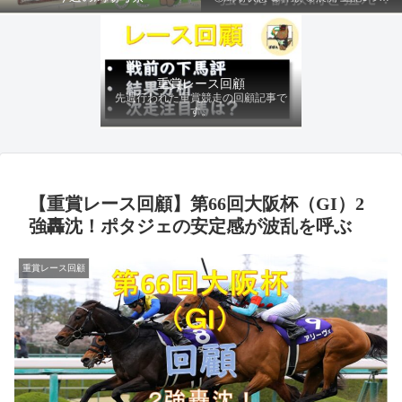
ファクターから有利にレースを運べる
馬を導き、追い切りの動きを加味して
最終評価を下します。
重賞レース回顧
先週行われた重賞競走の回顧記事で
す。
【重賞レース回顧】第66回大阪杯（GI）2
強轟沈！ポタジェの安定感が波乱を呼ぶ
重賞レース回顧