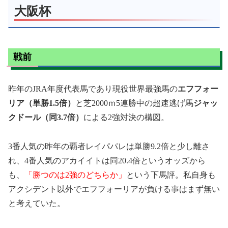
大阪杯
戦前
昨年のJRA年度代表馬であり現役世界最強馬の
エフフォー
リア（単勝1.5倍）
と芝2000ｍ5連勝中の超速逃げ馬
ジャッ
クドール（同3.7倍）
による2強対決の構図。
3番人気の昨年の覇者レイパパレは単勝9.2倍と少し離さ
れ、4番人気のアカイイトは同20.4倍というオッズから
も、
「勝つのは2強のどちらか」
という下馬評。私自身も
アクシデント以外でエフフォーリアが負ける事はまず無い
と考えていた。