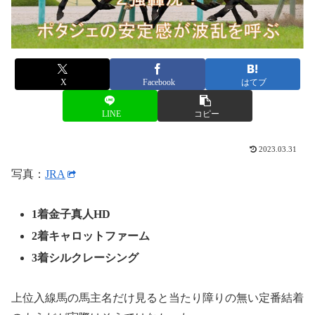
X
Facebook
はてブ
LINE
コピー
2023.03.31
写真：
JRA
1着金子真人HD
2着キャロットファーム
3着シルクレーシング
上位入線馬の馬主名だけ見ると当たり障りの無い定番結着