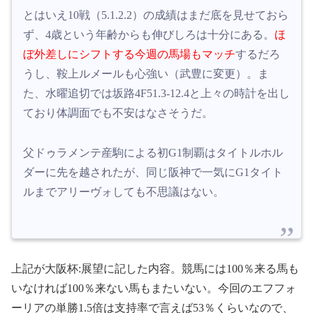
とはいえ10戦（5.1.2.2）の成績はまだ底を見せておら
ず、4歳という年齢からも伸びしろは十分にある。
ほ
ぼ外差しにシフトする今週の馬場もマッチ
するだろ
うし、鞍上ルメールも心強い（武豊に変更）。ま
た、水曜追切では坂路4F51.3-12.4と上々の時計を出し
ており体調面でも不安はなさそうだ。
父ドゥラメンテ産駒による初G1制覇はタイトルホル
ダーに先を越されたが、同じ阪神で一気にG1タイト
ルまでアリーヴォしても不思議はない。
上記が大阪杯:展望に記した内容。競馬には100％来る馬も
いなければ100％来ない馬もまたいない。今回のエフフォ
ーリアの単勝1.5倍は支持率で言えば53％くらいなので、