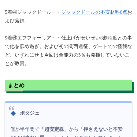
5着④ジャックドール・・
ジャックドールの不安材料6点
お
よび落鉄。
9着⑥エフフォーリア・・仕上げがせいぜい8割程度との事
で他を舐め過ぎ。および初の関西遠征、ゲートでの怪我な
ど。いずれにせよ今回は全能力の5％も発揮していないこ
とが敗因。
まとめ
ポタジェ
僅か半年間で
「超安定株」
から
「押さえないと不安