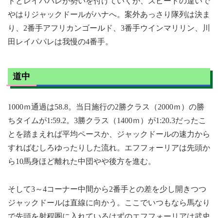
ドとレイパパレが勢いを付けていくが、スピードの違いで
やはりジャックドールがハナへ。案外あっさり隊列は決ま
り、2番手アフリカンゴールド、3番手ウインマリリン、川
田レイパパレは我慢の4番手。
道中
1000ｍ通過は58.8。当日施行の2勝クラス（2000ｍ）の勝
ちタイムが1:59.2。3勝クラス（1400ｍ）が1:20.3だったこ
とを踏まえれば平均ペースか、ジャックドールの速力から
すればむしろゆったりした流れ。エフフォーリアは先頭か
ら10馬身ほど離れた中団やや後方を進む。
そして3～4コーナー中間から2番手との差を少し開きつつ
ジャックドールは直線に向かう。ここでいつもなら馬なり
で先頭を射程圏に入れているはずのエフフォーリアは武史