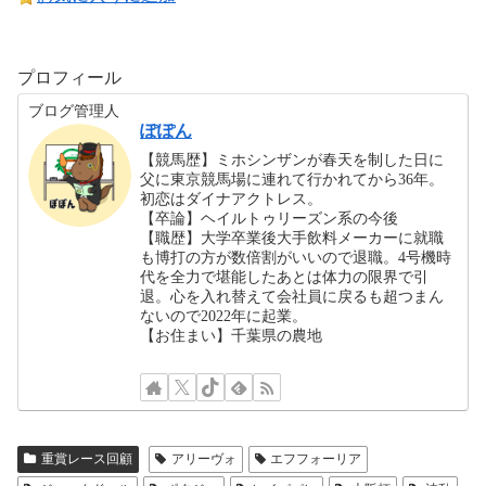
プロフィール
ブログ管理人
ぽぽん
【競馬歴】ミホシンザンが春天を制した日に
父に東京競馬場に連れて行かれてから36年。
初恋はダイナアクトレス。
【卒論】ヘイルトゥリーズン系の今後
【職歴】大学卒業後大手飲料メーカーに就職
も博打の方が数倍割がいいので退職。4号機時
代を全力で堪能したあとは体力の限界で引
退。心を入れ替えて会社員に戻るも超つまん
ないので2022年に起業。
【お住まい】千葉県の農地
重賞レース回顧
アリーヴォ
エフフォーリア