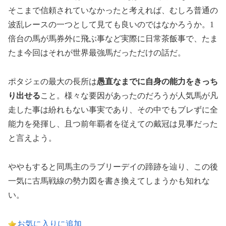
そこまで信頼されていなかったと考えれば、むしろ普通の
波乱レースの一つとして見ても良いのではなかろうか。1
倍台の馬が馬券外に飛ぶ事など実際に日常茶飯事で、たま
たま今回はそれが世界最強馬だっただけの話だ。
ポタジェの最大の長所は
愚直なまでに自身の能力をきっち
り出せる
こと。様々な要因があったのだろうが人気馬が凡
走した事は紛れもない事実であり、その中でもブレずに全
能力を発揮し、且つ前年覇者を従えての戴冠は見事だった
と言えよう。
ややもすると同馬主のラブリーデイの蹄跡を辿り、この後
一気に古馬戦線の勢力図を書き換えてしまうかも知れな
い。
お気に入りに追加