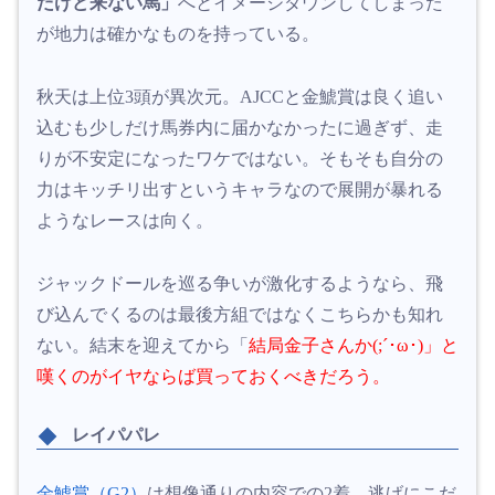
だけど来ない馬」
へとイメージダウンしてしまった
が地力は確かなものを持っている。
秋天は上位3頭が異次元。AJCCと金鯱賞は良く追い
込むも少しだけ馬券内に届かなかったに過ぎず、走
りが不安定になったワケではない。そもそも自分の
力はキッチリ出すというキャラなので展開が暴れる
ようなレースは向く。
ジャックドールを巡る争いが激化するようなら、飛
び込んでくるのは最後方組ではなくこちらかも知れ
ない。結末を迎えてから「
結局金子さんか(;´･ω･)」と
嘆くのがイヤならば買っておくべきだろう。
レイパパレ
金鯱賞（G2）
は想像通りの内容での2着。逃げにこだ