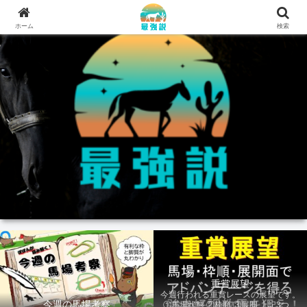
ホーム
検索
重賞展望
今週行われる重賞レースの展望です。
今週の馬場考察
①馬場状態 ②枠順 ③展開 上記3つの