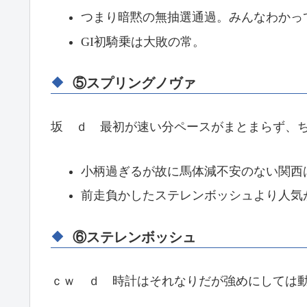
つまり暗黙の無抽選通過。みんなわかっ
GI初騎乗は大敗の常。
⑤スプリングノヴァ
坂 ｄ 最初が速い分ペースがまとまらず、
小柄過ぎるが故に馬体減不安のない関西
前走負かしたステレンボッシュより人気
⑥ステレンボッシュ
ｃｗ ｄ 時計はそれなりだが強めにしては