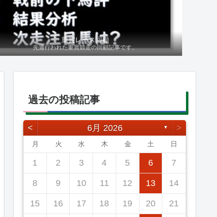
重賞レース回顧
先週行われた重賞競走の回顧記事です。
過去の投稿記事
<
6月 2026
>
▼
月
火
水
木
金
土
日
3
5
1
1
4
7
2
1
6
2
2
5
1
3
6
1
4
2
5
7
3
4
7
3
5
1
3
6
2
4
7
2
5
5
1
4
6
2
4
7
3
5
1
3
6
6
2
5
7
3
5
1
4
6
2
4
7
6
4
6
2
7
3
1
3
6
1
2
5
7
3
3
6
2
4
7
2
3
6
1
4
4
7
3
1
2
3
4
5
6
7
10
12
14
13
12
10
13
12
14
10
14
10
12
10
13
14
12
12
13
14
10
12
10
13
13
12
14
10
12
13
14
13
13
14
10
10
13
12
14
10
10
13
14
10
13
14
10
11
11
11
11
11
11
11
11
11
11
11
11
8
8
9
8
9
9
8
8
9
8
9
9
8
9
8
9
8
9
9
8
8
9
9
9
8
8
9
10
11
12
13
14
17
19
15
15
18
21
16
15
20
16
16
19
15
17
20
15
18
16
19
21
17
18
21
17
19
15
17
20
16
18
21
16
19
19
15
18
20
16
18
21
17
19
15
17
20
20
16
19
21
17
19
15
18
20
16
18
21
20
18
20
16
21
17
15
17
20
15
16
19
21
17
17
20
16
18
21
16
17
20
15
18
18
21
17
15
16
17
18
19
20
21