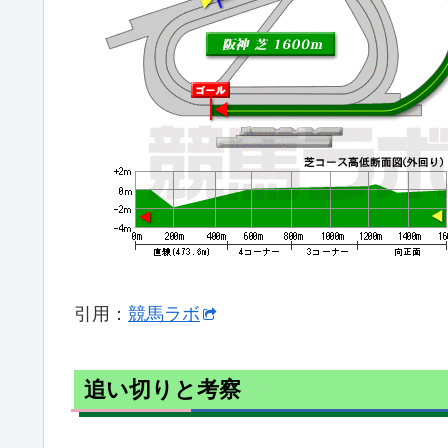
引用：
競馬ラボ
追い切りと考察