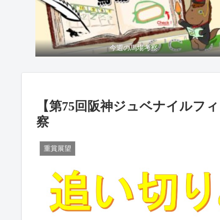
今週の馬場考察
【第75回阪神ジュベナイルフィ
察
重賞展望