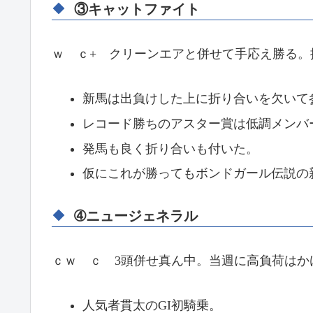
③キャットファイト
ｗ ｃ+ クリーンエアと併せて手応え勝る。
新馬は出負けした上に折り合いを欠いて
レコード勝ちのアスター賞は低調メンバ
発馬も良く折り合いも付いた。
仮にこれが勝ってもボンドガール伝説の
➃ニュージェネラル
ｃｗ ｃ 3頭併せ真ん中。当週に高負荷はか
人気者貫太のGI初騎乗。