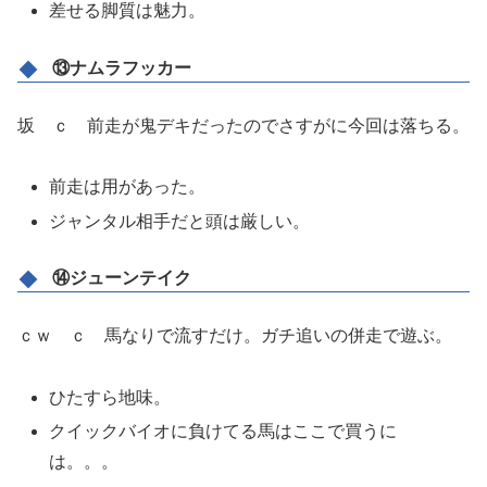
差せる脚質は魅力。
⑬ナムラフッカー
坂 ｃ 前走が鬼デキだったのでさすがに今回は落ちる。
前走は用があった。
ジャンタル相手だと頭は厳しい。
⑭ジューンテイク
ｃｗ ｃ 馬なりで流すだけ。ガチ追いの併走で遊ぶ。
ひたすら地味。
クイックバイオに負けてる馬はここで買うに
は。。。