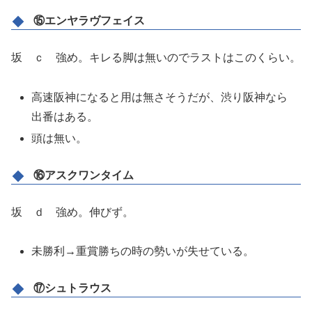
⑮エンヤラヴフェイス
坂 ｃ 強め。キレる脚は無いのでラストはこのくらい。
高速阪神になると用は無さそうだが、渋り阪神なら
出番はある。
頭は無い。
⑯アスクワンタイム
坂 ｄ 強め。伸びず。
未勝利→重賞勝ちの時の勢いが失せている。
⑰シュトラウス