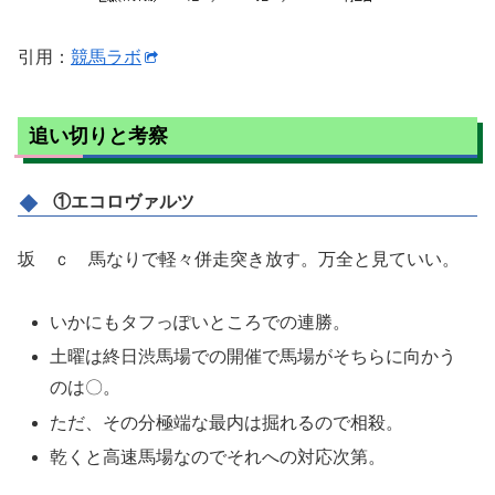
引用：
競馬ラボ
追い切りと考察
①エコロヴァルツ
坂 ｃ 馬なりで軽々併走突き放す。万全と見ていい。
いかにもタフっぽいところでの連勝。
土曜は終日渋馬場での開催で馬場がそちらに向かう
のは〇。
ただ、その分極端な最内は掘れるので相殺。
乾くと高速馬場なのでそれへの対応次第。