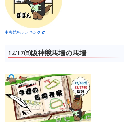
中央競馬ランキング
12/17㈰阪神競馬場の馬場