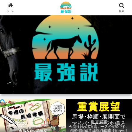
ホーム
検索
重賞展望
今週行われる重賞レースの展望です。
今週の馬場考察
①馬場状態 ②枠順 ③展開 上記3つの