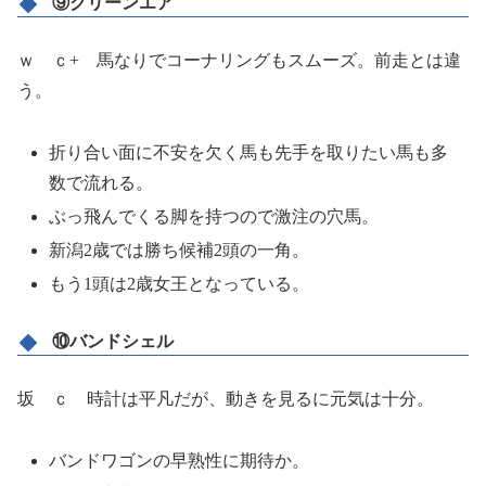
⑨クリーンエア
ｗ ｃ+ 馬なりでコーナリングもスムーズ。前走とは違
う。
折り合い面に不安を欠く馬も先手を取りたい馬も多
数で流れる。
ぶっ飛んでくる脚を持つので激注の穴馬。
新潟2歳では勝ち候補2頭の一角。
もう1頭は2歳女王となっている。
⑩バンドシェル
坂 ｃ 時計は平凡だが、動きを見るに元気は十分。
バンドワゴンの早熟性に期待か。