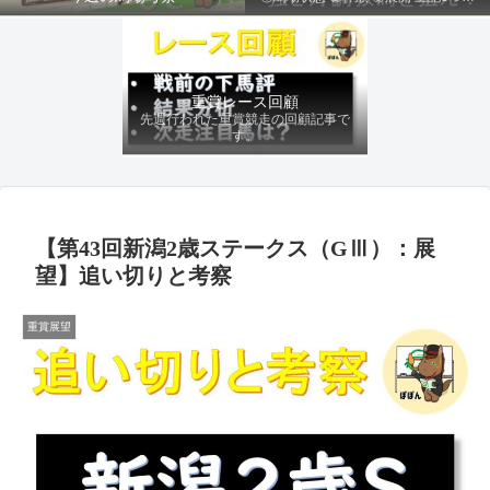
ファクターから有利にレースを運べる
馬を導き、追い切りの動きを加味して
最終評価を下します。
重賞レース回顧
先週行われた重賞競走の回顧記事で
す。
【第43回新潟2歳ステークス（GⅢ）：展
望】追い切りと考察
重賞展望