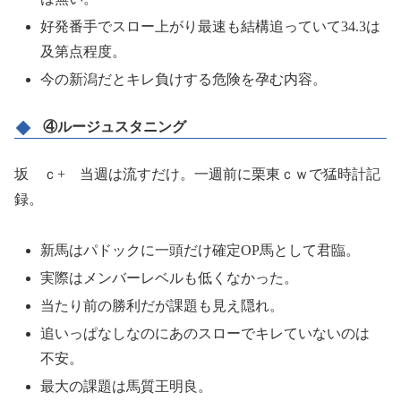
好発番手でスロー上がり最速も結構追っていて34.3は
及第点程度。
今の新潟だとキレ負けする危険を孕む内容。
④ルージュスタニング
坂 ｃ+ 当週は流すだけ。一週前に栗東ｃｗで猛時計記
録。
新馬はパドックに一頭だけ確定OP馬として君臨。
実際はメンバーレベルも低くなかった。
当たり前の勝利だが課題も見え隠れ。
追いっぱなしなのにあのスローでキレていないのは
不安。
最大の課題は馬質王明良。