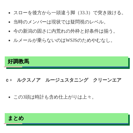
スローを後方から一頭違う脚（33.3）で突き抜ける。
当時のメンバーは現状では疑問視のレベル。
今の新潟の固さに内荒れの外枠と好条件は揃う。
ルメールが乗らないのはWSJSのためやむなし。
好調教馬
ｃ+ ルクスノア ルージュスタニング クリーンエア
この3頭は時計も含め仕上がりは上々。
まとめ