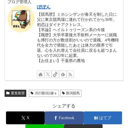
ブログ管理人
ぽぽん
【競馬歴】ミホシンザンが春天を制した日に
父に東京競馬場に連れて行かれてから36年。
初恋はダイナアクトレス。
【卒論】ヘイルトゥリーズン系の今後
【職歴】大学卒業後大手飲料メーカーに就職
も博打の方が数倍割がいいので退職。4号機時
代を全力で堪能したあとは体力の限界で引
退。心を入れ替えて会社員に戻るも超つまん
ないので2022年に起業。
【お住まい】千葉県の農地
重賞展望
2023新潟2歳ｓ
新潟競馬
シェアする
X
Facebook
はてブ