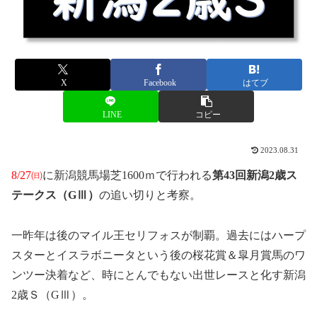
X
Facebook
はてブ
LINE
コピー
2023.08.31
8/27㈰
に新潟競馬場芝1600ｍで行われる
第43回新潟2歳ス
テークス（GⅢ）
の追い切りと考察。
一昨年は後のマイル王セリフォスが制覇。過去にはハープ
スターとイスラボニータという後の桜花賞＆皐月賞馬のワ
ンツー決着など、時にとんでもない出世レースと化す新潟
2歳Ｓ（GⅢ）。