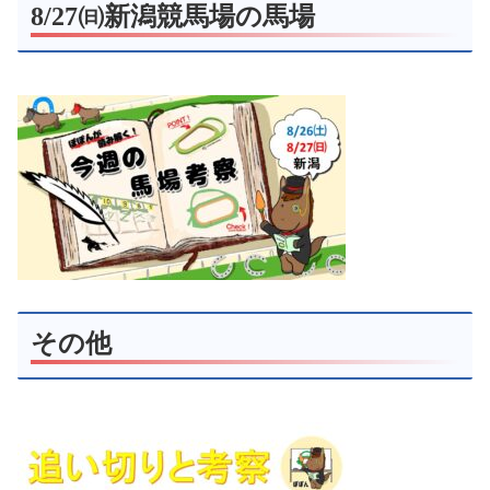
8/27㈰新潟競馬場の馬場
その他