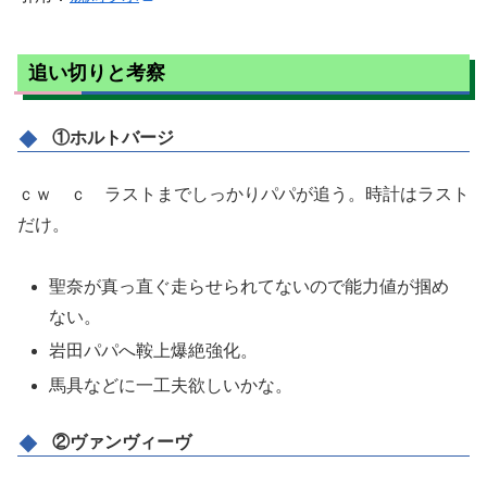
追い切りと考察
①ホルトバージ
ｃｗ ｃ ラストまでしっかりパパが追う。時計はラスト
だけ。
聖奈が真っ直ぐ走らせられてないので能力値が掴め
ない。
岩田パパへ鞍上爆絶強化。
馬具などに一工夫欲しいかな。
②ヴァンヴィーヴ