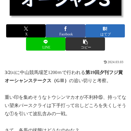
X
Facebook
はてブ
LINE
コピー
2024.03.03
3/2㈯
に中山競馬場芝1200ｍで行われる
第19
回夕刊フジ賞
オーシャンステークス（GⅢ）
の追い切りと考察。
重い印を集めそうなトウシンマカオが不利枠⑮、持ってな
い望来バースクライは下手打って出しどころを失くしそう
な①を引いて波乱含みの一戦。
さて、各馬の状態はどうなのかな？