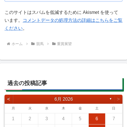
このサイトはスパムを低減するために Akismet を使って
います。
コメントデータの処理方法の詳細はこちらをご覧
ください
。
ホーム
競馬
重賞展望
過去の投稿記事
<
>
6月 2026
▼
月
火
水
木
金
土
日
1
2
3
4
5
6
7