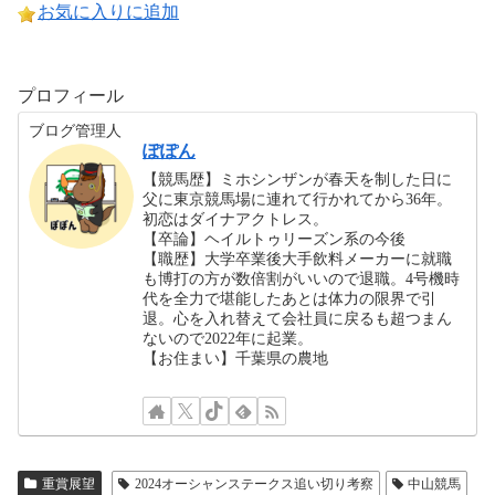
お気に入りに追加
プロフィール
ブログ管理人
ぽぽん
【競馬歴】ミホシンザンが春天を制した日に
父に東京競馬場に連れて行かれてから36年。
初恋はダイナアクトレス。
【卒論】ヘイルトゥリーズン系の今後
【職歴】大学卒業後大手飲料メーカーに就職
も博打の方が数倍割がいいので退職。4号機時
代を全力で堪能したあとは体力の限界で引
退。心を入れ替えて会社員に戻るも超つまん
ないので2022年に起業。
【お住まい】千葉県の農地
重賞展望
2024オーシャンステークス追い切り考察
中山競馬