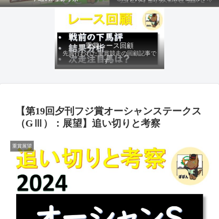
ファクターから有利にレースを運べる
馬を導き、追い切りの動きを加味して
最終評価を下します。
重賞レース回顧
先週行われた重賞競走の回顧記事で
す。
【第19回夕刊フジ賞オーシャンステークス
（GⅢ）：展望】追い切りと考察
重賞展望