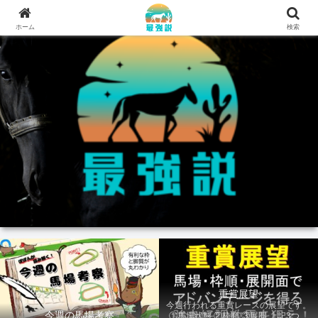
ホーム
検索
重賞展望
今週行われる重賞レースの展望です。
今週の馬場考察
①馬場状態 ②枠順 ③展開 上記3つの