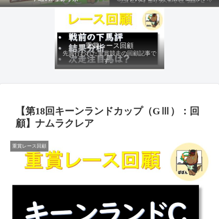
ファクターから有利にレースを運べる
馬を導き、追い切りの動きを加味して
最終評価を下します。
重賞レース回顧
先週行われた重賞競走の回顧記事で
す。
【第18回キーンランドカップ（GⅢ）：回
顧】ナムラクレア
重賞レース回顧