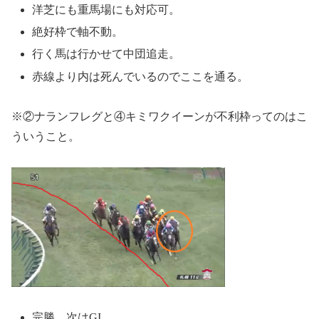
洋芝にも重馬場にも対応可。
絶好枠で軸不動。
行く馬は行かせて中団追走。
赤線より内は死んでいるのでここを通る。
※②ナランフレグと④キミワクイーンが不利枠ってのはこ
ういうこと。
完勝。次はGI