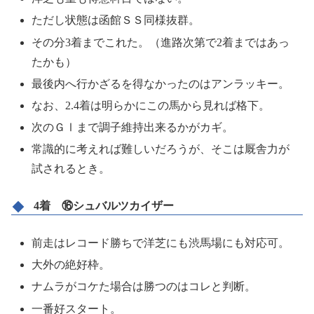
ただし状態は函館ＳＳ同様抜群。
その分3着までこれた。（進路次第で2着まではあっ
たかも）
最後内へ行かざるを得なかったのはアンラッキー。
なお、2.4着は明らかにこの馬から見れば格下。
次のＧⅠまで調子維持出来るかがカギ。
常識的に考えれば難しいだろうが、そこは厩舎力が
試されるとき。
4着 ⑯シュバルツカイザー
前走はレコード勝ちで洋芝にも渋馬場にも対応可。
大外の絶好枠。
ナムラがコケた場合は勝つのはコレと判断。
一番好スタート。