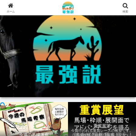
ホーム
検索
重賞展望
今週行われる重賞レースの展望です。
今週の馬場考察
①馬場状態 ②枠順 ③展開 上記3つの