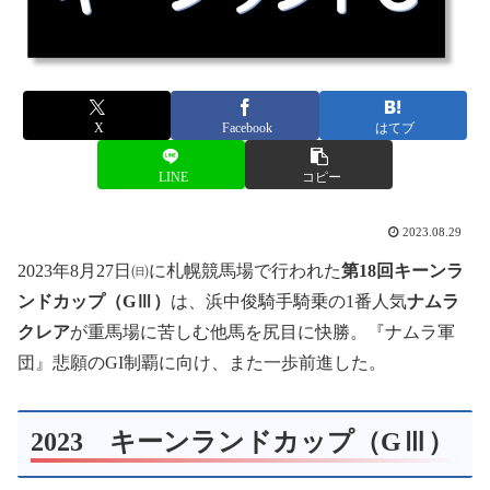
X
Facebook
はてブ
LINE
コピー
2023.08.29
2023年8月27日㈰に札幌競馬場で行われた
第18
回キーンラ
ンドカップ（GⅢ）
は、浜中俊騎手騎乗の1番人気
ナムラ
クレア
が重馬場に苦しむ他馬を尻目に快勝。『ナムラ軍
団』悲願のGI制覇に向け、また一歩前進した。
2023 キーンランドカップ（GⅢ）