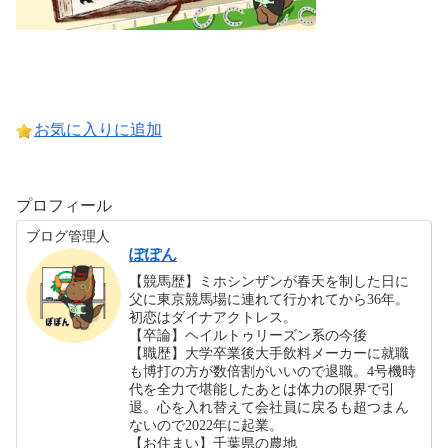
お気に入りに追加
プロフィール
ブログ管理人
ぽぽん
【競馬歴】ミホシンザンが春天を制した日に
父に東京競馬場に連れて行かれてから36年。
初恋はダイナアクトレス。
【卒論】ヘイルトゥリーズン系の今後
【職歴】大学卒業後大手飲料メーカーに就職
も博打の方が数倍割がいいので退職。4号機時
代を全力で堪能したあとは体力の限界で引
退。心を入れ替えて会社員に戻るも超つまん
ないので2022年に起業。
【お住まい】千葉県の農地