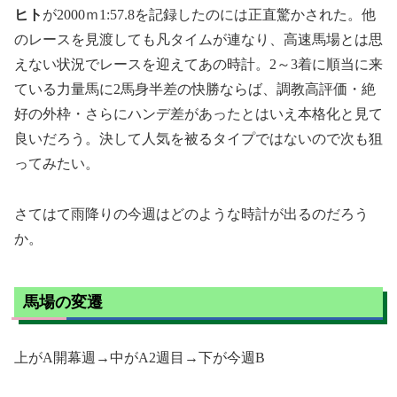
ヒト
が2000ｍ1:57.8を記録したのには正直驚かされた。他
のレースを見渡しても凡タイムが連なり、高速馬場とは思
えない状況でレースを迎えてあの時計。2～3着に順当に来
ている力量馬に2馬身半差の快勝ならば、調教高評価・絶
好の外枠・さらにハンデ差があったとはいえ本格化と見て
良いだろう。決して人気を被るタイプではないので次も狙
ってみたい。
さてはて雨降りの今週はどのような時計が出るのだろう
か。
馬場の変遷
上がA開幕週→中がA2週目→下が今週B