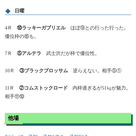
日曜
4Ｒ
⑩ラッキーガブリエル
ほぼ⑨との行った行った。
優位枠の⑮も。
7Ｒ
⑤アルテラ
武士沢だが枠で優位性。
10Ｒ
③ブラックブロッサム
逆らえない。相手⑤①
11Ｒ
②コムストックロード
内枠過ぎるが51㎏が魅力。
相手⑪⑩
他場