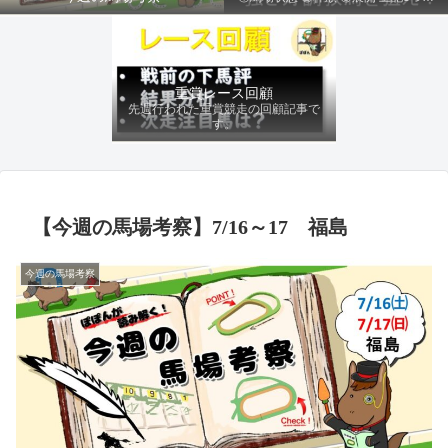
ファクターから有利にレースを運べる
馬を導き、追い切りの動きを加味して
最終評価を下します。
重賞レース回顧
先週行われた重賞競走の回顧記事で
す。
【今週の馬場考察】7/16～17 福島
今週の馬場考察