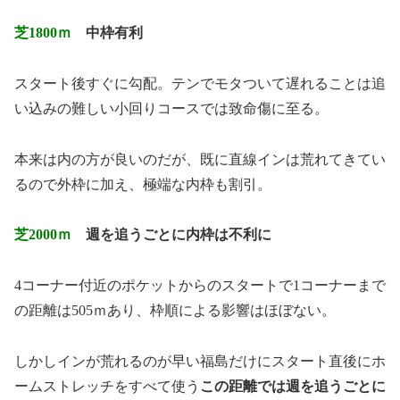
芝1800ｍ
中枠有利
スタート後すぐに勾配。テンでモタついて遅れることは追
い込みの難しい小回りコースでは致命傷に至る。
本来は内の方が良いのだが、既に直線インは荒れてきてい
るので外枠に加え、極端な内枠も割引。
芝2000ｍ
週を追うごとに内枠は不利に
4コーナー付近のポケットからのスタートで1コーナーまで
の距離は505ｍあり、枠順による影響はほぼない。
しかしインが荒れるのが早い福島だけにスタート直後にホ
ームストレッチをすべて使う
この距離では週を追うごとに