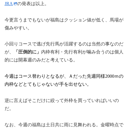
JRA
の発表は以上。
今更言うまでもないが福島はクッション値が低く、馬場が
傷みやすい。
小回りコースで逃げ先行馬が活躍するのは当然の事なのだ
が、
「圧倒的に」
内枠有利・先行有利が噛み合うのは個人
的には開幕週のみだと考えている。
今週はコース替わりとなるが、Ａだった先週同様2000ｍの
内枠などとてもじゃないが手を出せない。
逆に言えばそこだけに絞って外枠を買っていればいいの
だ。
なお、今週の福島は土日共に雨に見舞われる。金曜時点で