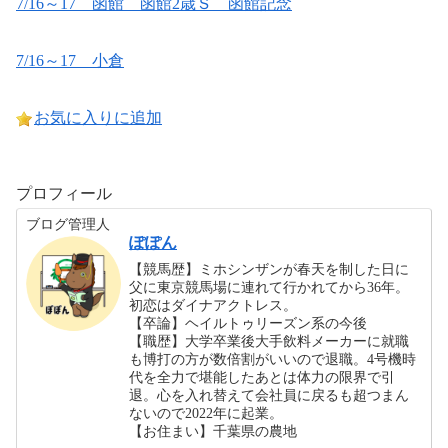
7/16～17 函館 函館2歳Ｓ 函館記念
7/16～17 小倉
お気に入りに追加
プロフィール
ブログ管理人
ぽぽん
【競馬歴】ミホシンザンが春天を制した日に
父に東京競馬場に連れて行かれてから36年。
初恋はダイナアクトレス。
【卒論】ヘイルトゥリーズン系の今後
【職歴】大学卒業後大手飲料メーカーに就職
も博打の方が数倍割がいいので退職。4号機時
代を全力で堪能したあとは体力の限界で引
退。心を入れ替えて会社員に戻るも超つまん
ないので2022年に起業。
【お住まい】千葉県の農地