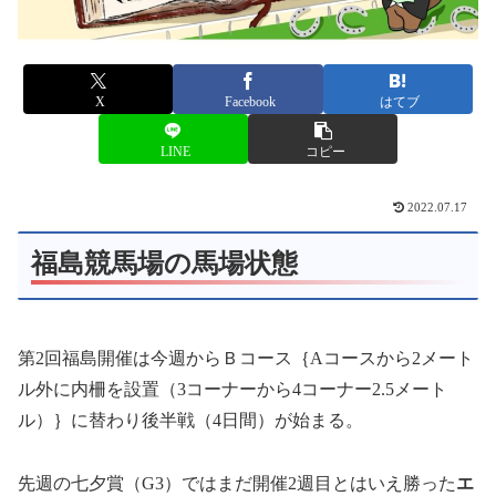
X
Facebook
はてブ
LINE
コピー
2022.07.17
福島競馬場の馬場状態
第2回福島開催は今週からＢコース｛Aコースから2メート
ル外に内柵を設置（3コーナーから4コーナー2.5メート
ル）｝に替わり後半戦（4日間）が始まる。
先週の七夕賞（G3）ではまだ開催2週目とはいえ勝った
エ