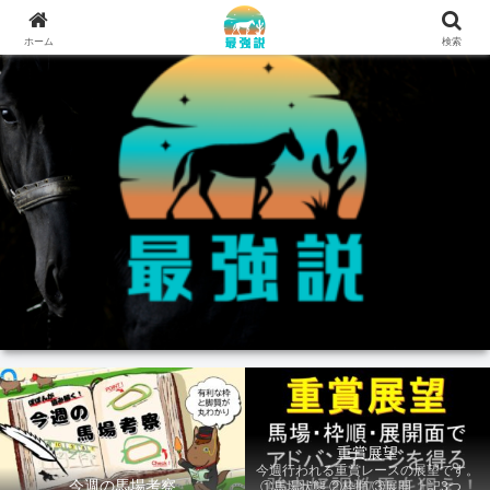
ホーム
検索
重賞展望
今週行われる重賞レースの展望です。
今週の馬場考察
①馬場状態 ②枠順 ③展開 上記3つの