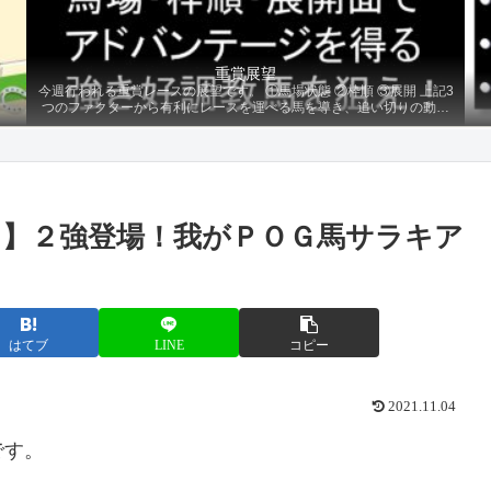
重賞展望
今週行われる重賞レースの展望です。 ①馬場状態 ②枠順 ③展開 上記3
つのファクターから有利にレースを運べる馬を導き、追い切りの動き
を加味して最終評価を下します。
）】２強登場！我がＰＯＧ馬サラキア
はてブ
LINE
コピー
1
1
1
1
1
1
1
1
1
1
1
2
1
1
2
2
1
2
1
2
1
1
2
1
2
1
1
2
1
2
1
2
1
2
1
3
2
1
2
1
3
3
1
2
3
1
1
2
3
1
2
2
1
3
1
2
3
2
2
3
2
1
3
2
3
2
3
2
1
4
3
2
3
1
2
4
1
4
2
3
1
4
2
2
1
3
1
4
2
3
3
2
4
2
1
3
1
4
3
1
3
4
3
2
4
3
1
4
3
1
1
4
1
3
2
5
4
3
1
4
2
3
5
1
2
5
1
3
1
4
2
5
3
3
2
4
2
5
1
3
1
4
4
3
5
1
3
2
4
2
5
4
2
4
5
1
1
4
3
5
1
1
4
2
5
1
4
2
2
5
1
2
4
3
6
1
5
1
1
4
2
5
3
1
4
6
2
3
6
2
4
2
5
1
3
6
1
4
4
3
5
1
3
6
2
4
2
5
5
1
4
6
2
4
3
5
1
3
6
5
3
5
1
6
2
2
5
1
4
6
2
2
5
1
3
6
1
2
5
3
3
6
2
2021.11.04
4
6
2
2
5
8
3
2
7
3
3
6
2
4
7
2
5
3
6
8
4
5
8
4
6
2
4
7
3
5
8
3
6
6
2
5
7
3
5
8
4
6
2
4
7
7
3
6
8
4
6
2
5
7
3
5
8
7
5
7
3
8
4
2
4
7
2
3
6
8
4
4
7
3
5
8
3
4
7
2
5
5
8
4
5
7
3
3
6
9
4
3
8
4
4
7
3
5
8
3
6
4
7
9
5
6
9
5
7
3
5
8
4
6
9
4
7
7
3
6
8
4
6
9
5
7
3
5
8
8
4
7
9
5
7
3
6
8
4
6
9
8
6
8
4
9
5
3
5
8
3
4
7
9
5
5
8
4
6
9
4
5
8
3
6
6
9
5
10
10
10
10
10
10
10
10
10
10
10
6
8
4
4
7
5
4
9
5
5
8
4
6
9
4
7
5
8
6
7
6
8
4
6
9
5
7
5
8
8
4
7
9
5
7
6
8
4
6
9
9
5
8
6
8
4
7
9
5
7
9
7
9
5
6
4
6
9
4
5
8
6
6
9
5
7
5
6
9
4
7
7
6
10
10
10
10
10
10
10
10
10
10
10
10
11
11
11
11
11
11
11
11
11
11
11
7
9
5
5
8
6
5
6
6
9
5
7
5
8
6
9
7
8
7
9
5
7
6
8
6
9
9
5
8
6
8
7
9
5
7
6
9
7
9
5
8
6
8
8
6
7
5
7
5
6
9
7
7
6
8
6
7
5
8
8
7
10
12
10
10
12
12
10
12
10
10
12
10
10
12
10
12
12
10
12
12
12
11
11
11
11
11
11
11
11
11
11
11
11
8
6
6
9
7
6
7
7
6
8
6
9
7
8
9
8
6
8
7
9
7
6
9
7
9
8
6
8
7
8
6
9
7
9
9
7
8
6
8
6
7
8
8
7
9
7
8
6
9
9
8
10
13
12
12
10
13
10
13
12
10
13
10
12
10
13
12
12
13
10
12
10
13
12
10
12
13
12
13
12
10
13
12
10
10
13
11
11
11
11
11
11
11
11
11
11
9
7
7
8
7
8
8
7
9
7
8
9
9
7
9
8
8
7
8
9
7
9
8
9
7
8
8
9
7
9
7
8
9
9
8
8
9
7
9
です。
13
12
15
10
14
10
10
13
14
12
10
13
15
12
15
13
14
10
12
15
10
13
13
12
14
10
12
15
13
14
14
10
13
15
13
12
14
10
12
15
14
12
14
10
15
14
10
13
15
14
10
12
15
10
14
12
12
15
11
11
11
11
11
11
11
11
11
11
11
11
11
11
9
9
9
9
9
9
9
9
9
9
9
9
12
14
10
10
13
16
10
15
14
10
12
15
10
13
14
16
12
13
16
12
14
10
12
15
13
16
14
14
10
13
15
13
16
12
14
10
12
15
15
14
16
12
14
10
13
15
13
16
15
13
15
16
12
10
12
15
10
14
16
12
12
15
13
16
12
15
10
13
13
16
12
11
11
11
11
11
11
11
11
11
11
11
11
11
13
15
14
17
12
16
12
12
15
13
16
14
12
15
17
13
14
17
13
15
13
16
12
14
17
12
15
15
14
16
12
14
17
13
15
13
16
16
12
15
17
13
15
14
16
12
14
17
16
14
16
12
17
13
13
16
12
15
17
13
13
16
12
14
17
12
13
16
14
14
17
13
11
11
11
11
11
11
11
11
11
11
11
11
14
16
12
12
15
18
13
12
17
13
13
16
12
14
17
12
15
13
16
18
14
15
18
14
16
12
14
17
13
15
18
13
16
16
12
15
17
13
15
18
14
16
12
14
17
17
13
16
18
14
16
12
15
17
13
15
18
17
15
17
13
18
14
12
14
17
12
13
16
18
14
14
17
13
15
18
13
14
17
12
15
15
18
14
15
17
13
13
16
19
14
13
18
14
14
17
13
15
18
13
16
14
17
19
15
16
19
15
17
13
15
18
14
16
19
14
17
17
13
16
18
14
16
19
15
17
13
15
18
18
14
17
19
15
17
13
16
18
14
16
19
18
16
18
14
19
15
13
15
18
13
14
17
19
15
15
18
14
16
19
14
15
18
13
16
16
19
15
16
18
14
14
17
20
15
14
19
15
15
18
14
16
19
14
17
15
18
20
16
17
20
16
18
14
16
19
15
17
20
15
18
18
14
17
19
15
17
20
16
18
14
16
19
19
15
18
20
16
18
14
17
19
15
17
20
19
17
19
15
20
16
14
16
19
14
15
18
20
16
16
19
15
17
20
15
16
19
14
17
17
20
16