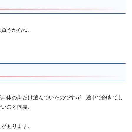
ち買うからね。
好馬体の馬だけ選んでいたのですが、途中で飽きてし
ないのと同義。
れがあります。