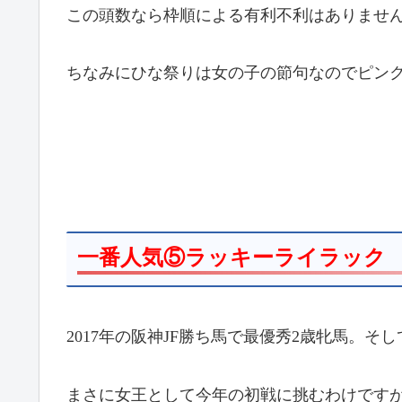
この頭数なら枠順による有利不利はありませ
ちなみにひな祭りは女の子の節句なのでピン
一番人気⑤ラッキーライラック
2017年の阪神JF勝ち馬で最優秀2歳牝馬。そ
まさに女王として今年の初戦に挑むわけです