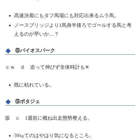
高速決着にもタフ馬場にも対応出来るムラ馬。
ノースブリッジより1馬身半後ろでゴールする馬と考
えるのが早いか…？
⑧バイオスパーク
ｃｗ ｄ 追って伸びず全体時計も✕
既に枯れている。
⑨ポタジェ
坂 ｃ 1週前に概ね出走態勢整える。
59㎏てのはやはり気になるところ。