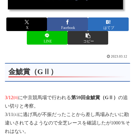
X
Facebook
はてブ
LINE
コピー
2023.03.12
金鯱賞（GⅡ）
3/12㈰
に中京競馬場で行われる
第59回金鯱賞（GⅡ）
の追
い切りと考察。
3/11㈯に逃げ馬が不振だったことから差し馬場みたいに勘
違いされてるようなので全芝レースを確認したが1000％そ
れはない。