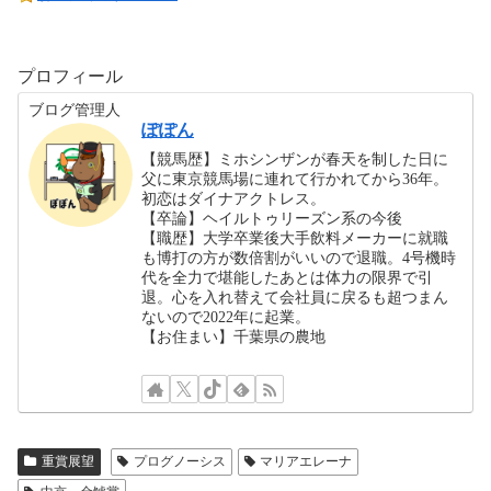
プロフィール
ブログ管理人
ぽぽん
【競馬歴】ミホシンザンが春天を制した日に
父に東京競馬場に連れて行かれてから36年。
初恋はダイナアクトレス。
【卒論】ヘイルトゥリーズン系の今後
【職歴】大学卒業後大手飲料メーカーに就職
も博打の方が数倍割がいいので退職。4号機時
代を全力で堪能したあとは体力の限界で引
退。心を入れ替えて会社員に戻るも超つまん
ないので2022年に起業。
【お住まい】千葉県の農地
重賞展望
プログノーシス
マリアエレーナ