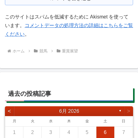
このサイトはスパムを低減するために Akismet を使って
います。
コメントデータの処理方法の詳細はこちらをご覧
ください
。
ホーム
競馬
重賞展望
過去の投稿記事
<
>
6月 2026
▼
月
火
水
木
金
土
日
1
2
3
4
5
6
7