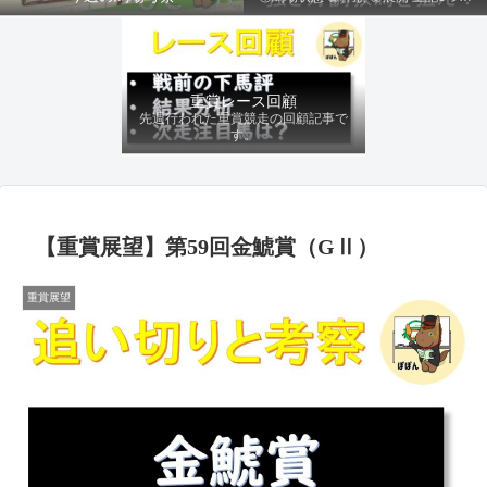
ファクターから有利にレースを運べる
馬を導き、追い切りの動きを加味して
最終評価を下します。
重賞レース回顧
先週行われた重賞競走の回顧記事で
す。
【重賞展望】第59回金鯱賞（GⅡ）
重賞展望