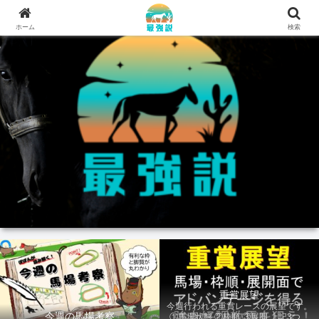
ホーム
検索
重賞展望
今週行われる重賞レースの展望です。
今週の馬場考察
①馬場状態 ②枠順 ③展開 上記3つの