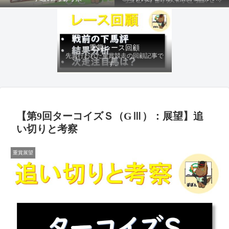
ファクターから有利にレースを運べる
馬を導き、追い切りの動きを加味して
最終評価を下します。
重賞レース回顧
先週行われた重賞競走の回顧記事で
す。
【第9回ターコイズＳ（GⅢ）：展望】追
い切りと考察
重賞展望