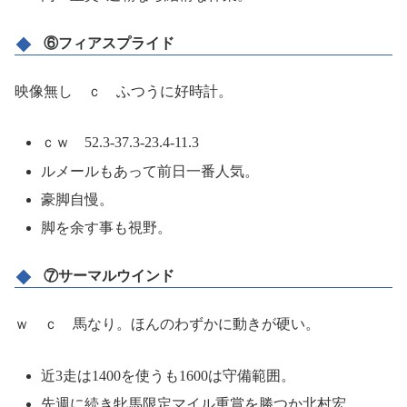
⑥フィアスプライド
映像無し ｃ ふつうに好時計。
ｃｗ 52.3-37.3-23.4-11.3
ルメールもあって前日一番人気。
豪脚自慢。
脚を余す事も視野。
⑦サーマルウインド
ｗ ｃ 馬なり。ほんのわずかに動きが硬い。
近3走は1400を使うも1600は守備範囲。
先週に続き牝馬限定マイル重賞を勝つか北村宏。