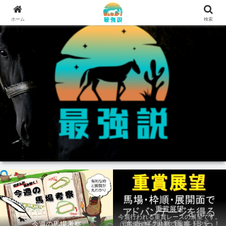
ホーム
検索
重賞展望
今週行われる重賞レースの展望です。
今週の馬場考察
①馬場状態 ②枠順 ③展開 上記3つの