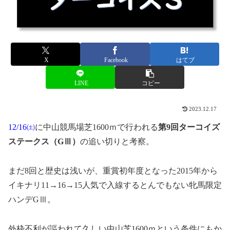
X
Facebook
はてブ
LINE
コピー
2023.12.17
12/16㈯
に中山競馬場芝1600ｍで行われる
第9
回ターコイズ
ステークス（GⅢ）
の追い切りと考察。
まだ8回と歴史は浅いが、重賞初年度となった2015年から
イキナリ11→16→15人気で入線するとんでもない牝馬限定
ハンデGⅢ。
外枠不利が謳われて久しい中山芝1600ｍという条件にもか