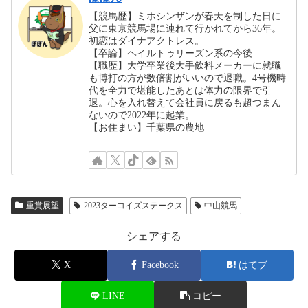
【競馬歴】ミホシンザンが春天を制した日に
父に東京競馬場に連れて行かれてから36年。
初恋はダイナアクトレス。
【卒論】ヘイルトゥリーズン系の今後
【職歴】大学卒業後大手飲料メーカーに就職
も博打の方が数倍割がいいので退職。4号機時
代を全力で堪能したあとは体力の限界で引
退。心を入れ替えて会社員に戻るも超つまん
ないので2022年に起業。
【お住まい】千葉県の農地
重賞展望
2023ターコイズステークス
中山競馬
シェアする
X
Facebook
はてブ
LINE
コピー