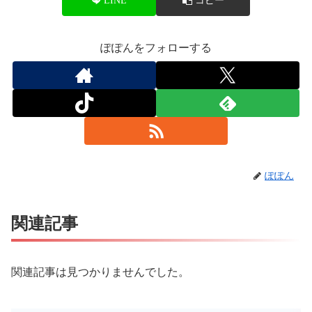
LINE
コピー
ぽぽんをフォローする
ぽぽん
関連記事
関連記事は見つかりませんでした。