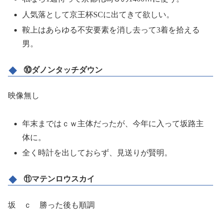
人気落として京王杯SCに出てきて欲しい。
鞍上はあらゆる不安要素を消し去って3着を拾える
男。
⑩ダノンタッチダウン
映像無し
年末まではｃｗ主体だったが、今年に入って坂路主
体に。
全く時計を出しておらず、見送りが賢明。
⑪マテンロウスカイ
坂 ｃ 勝った後も順調