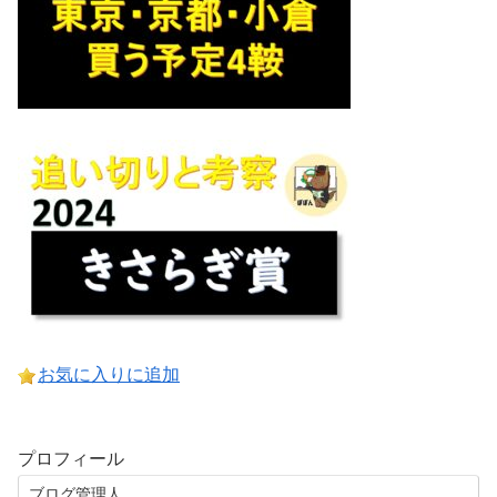
お気に入りに追加
プロフィール
ブログ管理人