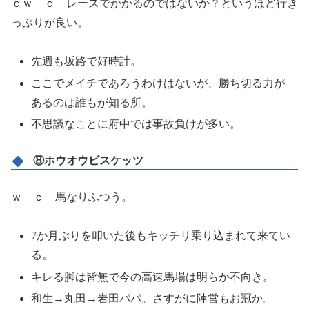
ｃｗ ｃ レースでかかるのではないか？というほど行き
っぷりが良い。
先週も坂路で好時計。
ここでメイチであろうわけはないが、勝ち切る力が
あるのは誰もが知る所。
不思議なことに府中では事故負けが多い。
⑧ホウオウビスケッツ
ｗ ｃ 馬なりふつう。
7か月ぶりを叩いた後もキッチリ乗り込まれて来てい
る。
キレる脚は皆無で今の高速馬場は明らか不向き。
和生→丸田→岩田パパ。さすがに陣営もお冠か。