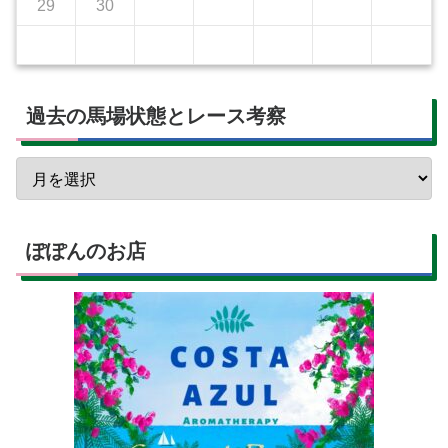
29
30
過去の馬場状態とレース考察
ぽぽんのお店