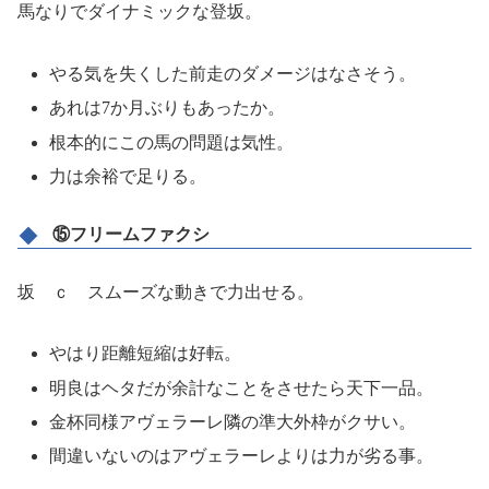
馬なりでダイナミックな登坂。
やる気を失くした前走のダメージはなさそう。
あれは7か月ぶりもあったか。
根本的にこの馬の問題は気性。
力は余裕で足りる。
⑮フリームファクシ
坂 ｃ スムーズな動きで力出せる。
やはり距離短縮は好転。
明良はヘタだが余計なことをさせたら天下一品。
金杯同様アヴェラーレ隣の準大外枠がクサい。
間違いないのはアヴェラーレよりは力が劣る事。