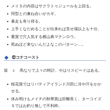
メイＳの内容はサクラトゥジュールを上回る。
同型との兼ね合いがカギ。
暴走も有り得る。
上手くなだめることが出来れば見せ場以上も十分。
重賞で穴人気する横山典マテンロウ。
死ぬほど来ないんだよなこのパターン…。
⑫コナコースト
坂 ｃ 馬なりで上々の時計。やはりスピードはある。
桜花賞ではリバティアイランド川田に冷や汗をかか
せる。
休み明けもメイチの秋華賞は距離長く、ターコイズ
Ｓではお釣り無しで不利枠。