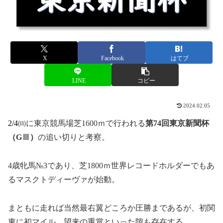
X
Facebook
はてブ
LINE
コピー
2024.02.05
2/4㈰
に東京競馬場芝1600ｍで行われる
第74
回東京新聞杯
（GⅢ）
の追い切りと考察。
4歳牝馬№3であり、芝1800ｍ世界レコードホルダーでもあ
るマスクトディーヴァが始動。
まともに走れば当然最右翼どころか圧勝まであるが、初関
東に初マイル、望来の重賞といった隙も存在する。