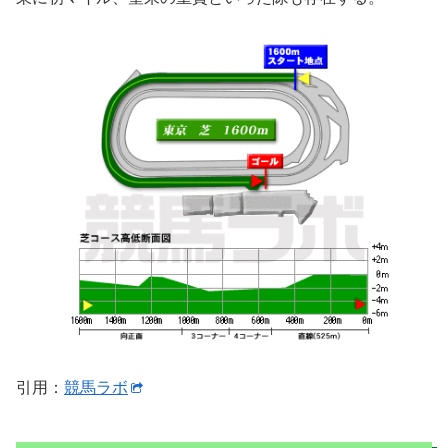
引用：
競馬ラボ