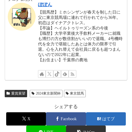
ぽぽん
【競馬歴】ミホシンザンが春天を制した日に
父に東京競馬場に連れて行かれてから36年。
初恋はダイナアクトレス。
【卒論】ヘイルトゥリーズン系の今後
【職歴】大学卒業後大手飲料メーカーに就職
も博打の方が数倍割がいいので退職。4号機時
代を全力で堪能したあとは体力の限界で引
退。心を入れ替えて会社員に戻るも超つまん
ないので2022年に起業。
【お住まい】千葉県の農地
重賞展望
2024東京新聞杯
東京競馬
シェアする
X
Facebook
はてブ