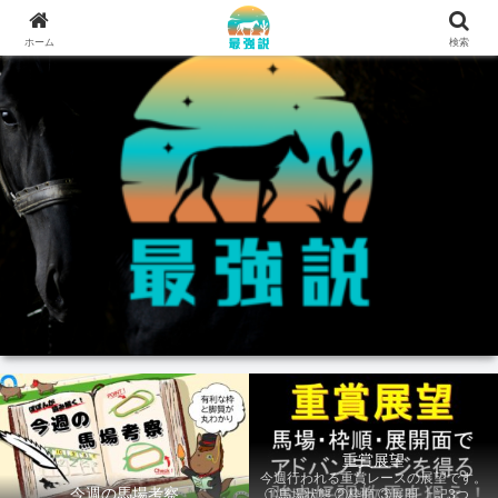
ホーム
検索
重賞展望
今週行われる重賞レースの展望です。
今週の馬場考察
①馬場状態 ②枠順 ③展開 上記3つの