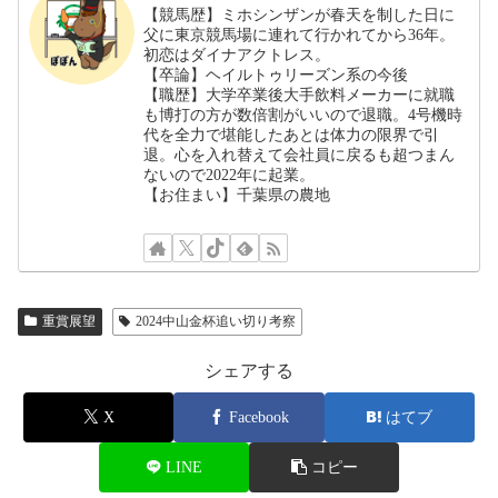
【競馬歴】ミホシンザンが春天を制した日に
父に東京競馬場に連れて行かれてから36年。
初恋はダイナアクトレス。
【卒論】ヘイルトゥリーズン系の今後
【職歴】大学卒業後大手飲料メーカーに就職
も博打の方が数倍割がいいので退職。4号機時
代を全力で堪能したあとは体力の限界で引
退。心を入れ替えて会社員に戻るも超つまん
ないので2022年に起業。
【お住まい】千葉県の農地
重賞展望
2024中山金杯追い切り考察
シェアする
X
Facebook
はてブ
LINE
コピー