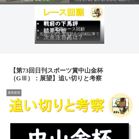
ファクターから有利にレースを運べる
馬を導き、追い切りの動きを加味して
最終評価を下します。
重賞レース回顧
先週行われた重賞競走の回顧記事で
す。
【第73回日刊スポーツ賞中山金杯
（GⅢ）：展望】追い切りと考察
重賞展望