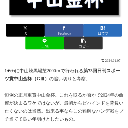
X
Facebook
はてブ
LINE
コピー
2024.01.07
1/6㈯
に中山競馬場芝2000ｍで行われる
第73
回日刊スポー
ツ賞中山金杯（GⅢ）
の追い切りと考察。
恒例の正月重賞中山金杯。これを取るか否かで2024年の命
運が決まるワケではないが、最初からビハインドを背負い
たくないのは当然。出来る事ならこの難解なハンデ戦をブ
チ当てて良い年明けとしたいもの。