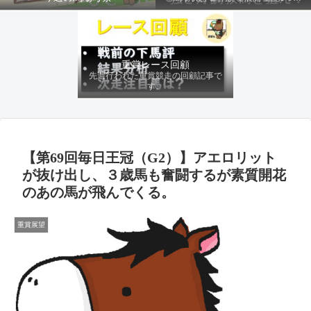
ファクターから有利にレースを運べる
馬を導き、追い切りの動きを加味して
最終評価を下します。
重賞レース回顧
先週行われた重賞競走の回顧記事で
す。
【第69回毎日王冠（G2）】アエロリット
が抜け出し、３歳馬も奮闘するが素質開花
のあの馬が飛んでくる。
重賞展望