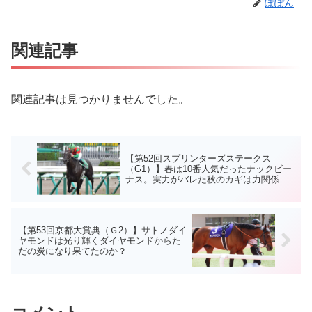
ぽぽん
関連記事
関連記事は見つかりませんでした。
【第52回スプリンターズステークス
（G1）】春は10番人気だったナックビー
ナス。実力がバレた秋のカギは力関係
か？それとも馬場か？
【第53回京都大賞典（Ｇ2）】サトノダイ
ヤモンドは光り輝くダイヤモンドからた
だの炭になり果てたのか？