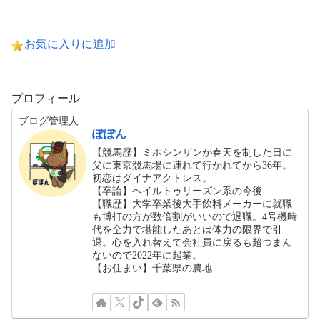
お気に入りに追加
プロフィール
ブログ管理人
ぽぽん
【競馬歴】ミホシンザンが春天を制した日に
父に東京競馬場に連れて行かれてから36年。
初恋はダイナアクトレス。
【卒論】ヘイルトゥリーズン系の今後
【職歴】大学卒業後大手飲料メーカーに就職
も博打の方が数倍割がいいので退職。4号機時
代を全力で堪能したあとは体力の限界で引
退。心を入れ替えて会社員に戻るも超つまん
ないので2022年に起業。
【お住まい】千葉県の農地