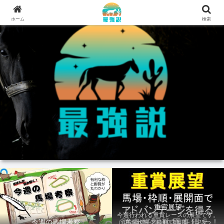
ホーム
検索
重賞展望
今週行われる重賞レースの展望です。
今週の馬場考察
①馬場状態 ②枠順 ③展開 上記3つの