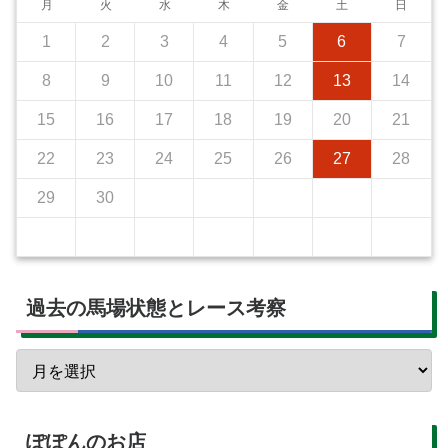
月
火
水
木
金
土
日
1
2
3
4
5
6
7
8
9
10
11
12
13
14
15
16
17
18
19
20
21
22
23
24
25
26
27
28
29
30
過去の馬場状態とレース考察
ぽぽんのお店