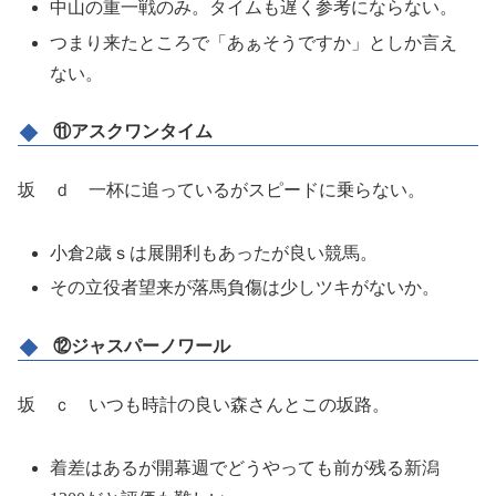
中山の重一戦のみ。タイムも遅く参考にならない。
つまり来たところで「あぁそうですか」としか言え
ない。
⑪アスクワンタイム
坂 ｄ 一杯に追っているがスピードに乗らない。
小倉2歳ｓは展開利もあったが良い競馬。
その立役者望来が落馬負傷は少しツキがないか。
⑫ジャスパーノワール
坂 ｃ いつも時計の良い森さんとこの坂路。
着差はあるが開幕週でどうやっても前が残る新潟