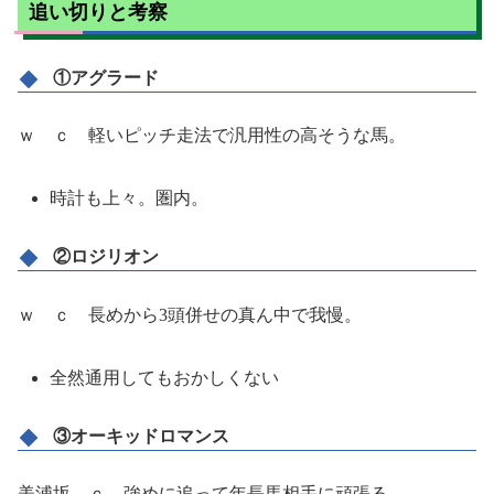
追い切りと考察
①アグラード
ｗ ｃ 軽いピッチ走法で汎用性の高そうな馬。
時計も上々。圏内。
②ロジリオン
ｗ ｃ 長めから3頭併せの真ん中で我慢。
全然通用してもおかしくない
③オーキッドロマンス
美浦坂 ｃ 強めに追って年長馬相手に頑張る。