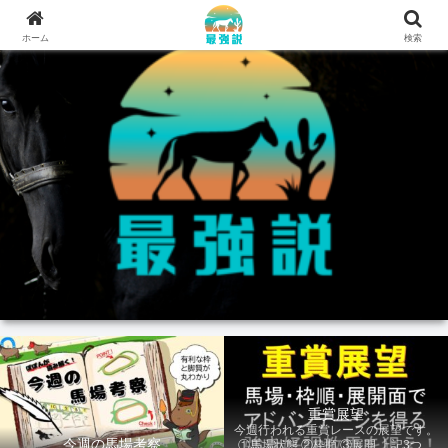
ホーム
検索
重賞展望
今週行われる重賞レースの展望です。
今週の馬場考察
①馬場状態 ②枠順 ③展開 上記3つの