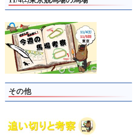
11/4㈯東京競馬場の馬場
その他