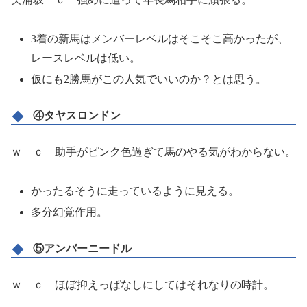
3着の新馬はメンバーレベルはそこそこ高かったが、
レースレベルは低い。
仮にも2勝馬がこの人気でいいのか？とは思う。
④タヤスロンドン
ｗ ｃ 助手がピンク色過ぎて馬のやる気がわからない。
かったるそうに走っているように見える。
多分幻覚作用。
⑤アンバーニードル
ｗ ｃ ほぼ抑えっぱなしにしてはそれなりの時計。