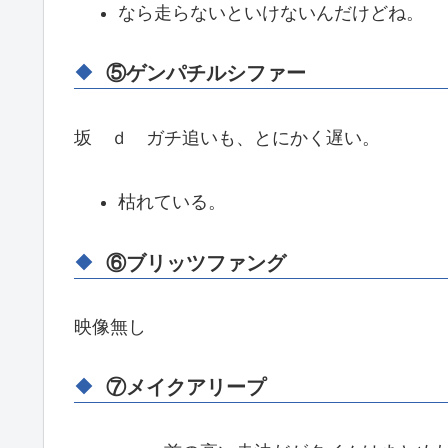
なら走らないといけないんだけどね。
⑤ゲンパチルシファー
坂 ｄ ガチ追いも、とにかく遅い。
枯れている。
⑥ブリッツファング
映像無し
⑦メイクアリープ