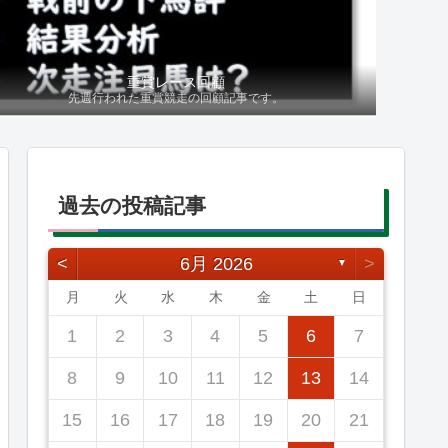
重賞レース回顧
先週行われた重賞競走の回顧記事です。
過去の投稿記事
<
6月 2026
>
▼
月
火
水
木
金
土
日
3
5
1
1
4
7
2
1
6
2
2
5
1
3
6
1
4
2
5
7
3
4
7
3
5
1
3
6
2
4
7
2
5
5
1
4
6
2
4
7
3
5
1
3
6
6
2
5
7
3
5
1
4
6
2
4
7
6
4
6
2
7
3
1
3
6
1
2
5
7
3
3
6
2
4
7
2
3
6
1
4
4
7
3
1
2
3
4
5
6
7
10
12
14
13
12
10
13
12
14
10
14
10
12
10
13
14
12
12
13
14
10
12
10
13
13
12
14
10
12
13
14
13
13
14
10
10
13
12
14
10
10
13
14
10
13
14
10
11
11
11
11
11
11
11
11
11
11
11
11
8
8
9
8
9
9
8
8
9
8
9
9
8
9
8
9
8
9
9
8
8
9
9
9
8
8
9
10
11
12
13
14
17
19
15
15
18
21
16
15
20
16
16
19
15
17
20
15
18
16
19
21
17
18
21
17
19
15
17
20
16
18
21
16
19
19
15
18
20
16
18
21
17
19
15
17
20
20
16
19
21
17
19
15
18
20
16
18
21
20
18
20
16
21
17
15
17
20
15
16
19
21
17
17
20
16
18
21
16
17
20
15
18
18
21
17
15
16
17
18
19
20
21