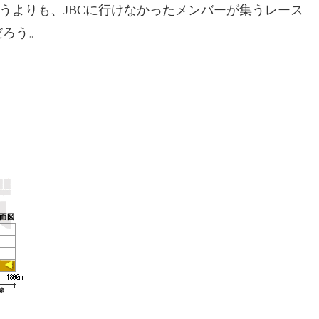
うよりも、JBCに行けなかったメンバーが集うレース
だろう。