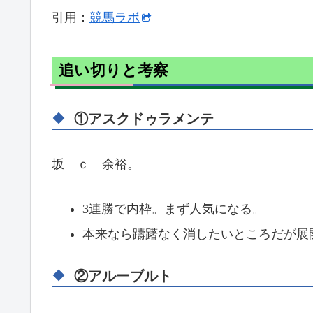
引用：
競馬ラボ
追い切りと考察
①アスクドゥラメンテ
坂 ｃ 余裕。
3連勝で内枠。まず人気になる。
本来なら躊躇なく消したいところだが展
②アルーブルト