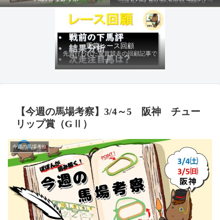
ファクターから有利にレースを運べる
馬を導き、追い切りの動きを加味して
最終評価を下します。
重賞レース回顧
先週行われた重賞競走の回顧記事で
す。
【今週の馬場考察】3/4～5 阪神 チュー
リップ賞（GⅡ）
今週の馬場考察