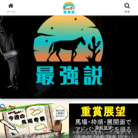
ホーム
検索
重賞展望
今週行われる重賞レースの展望です。
今週の馬場考察
①馬場状態 ②枠順 ③展開 上記3つの