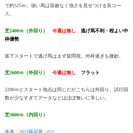
で約525ｍ。強い馬は容赦なく強さを見せつける良コー
ス。
芝2400ｍ（外回り）
今週は無し
逃げ馬不利・程よい中
枠優勢
坂下スタートで逃げ馬はまず疑問視。外枠過ぎも微妙。
芝2600ｍ（外回り）
今週は無し
フラット
2200ｍとスタート地点は同じだがこちらは外回り。試行回
数が少なすぎてデータなどはほぼ無いに等しい。
芝3000ｍ（内回り）
参考：2022菊花賞（GI）