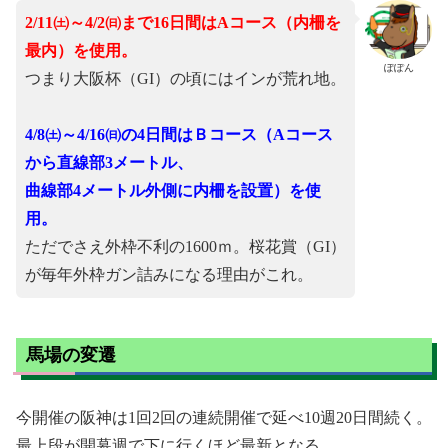
2/11㈯～4/2㈰まで16日間はAコース（内柵を
最内）を使用。
ぽぽん
つまり大阪杯（GI）の頃にはインが荒れ地。
4/8㈯～4/16㈰の4日間はＢコース（Aコース
から直線部3メートル、
曲線部4メートル外側に内柵を設置）を使
用。
ただでさえ外枠不利の1600ｍ。桜花賞（GI）
が毎年外枠ガン詰みになる理由がこれ。
馬場の変遷
今開催の阪神は1回2回の連続開催で延べ10週20日間続く。
最上段が開幕週で下に行くほど最新となる。