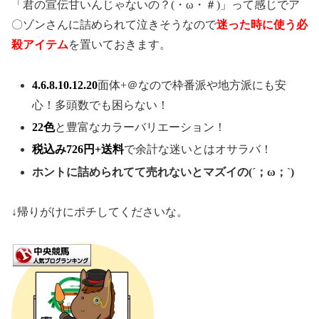
「君の宣伝甘いんじゃないの？(・ω・＃)」って感じでア
〇ゾンさんに詰められて泣きそうなので
迷った時に使う必
殺アイテム
を置いておきます。
4.6.8.10.12.20
面体+＠なので枠番派や地方派にも安
心！多頭数でも困らない！
22色
と豊富なカラーバリエーション！
税込み726円+送料
で余計な迷いとはオサラバ！
ホントに詰められてて売れないとマズイの(´；ω；`)
↓帰りがけにポチしてくださいな。