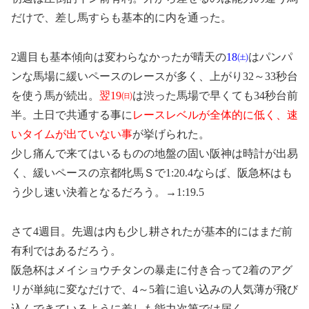
だけで、差し馬すらも基本的に内を通った。
2週目も基本傾向は変わらなかったが晴天の
18㈯
はパンパ
ンな馬場に緩いペースのレースが多く、上がり32～33秒台
を使う馬が続出。
翌19㈰
は渋った馬場で早くても34秒台前
半。土日で共通する事に
レースレベルが全体的に低く、速
いタイムが出ていない事
が挙げられた。
少し痛んで来てはいるものの地盤の固い阪神は時計が出易
く、緩いペースの京都牝馬Ｓで1:20.4ならば、阪急杯はも
う少し速い決着となるだろう。→1:19.5
さて4週目。先週は内も少し耕されたが基本的にはまだ前
有利ではあるだろう。
阪急杯はメイショウチタンの暴走に付き合って2着のアグ
リが単純に変なだけで、4～5着に追い込みの人気薄が飛び
込んできているように差しも能力次第では届く。