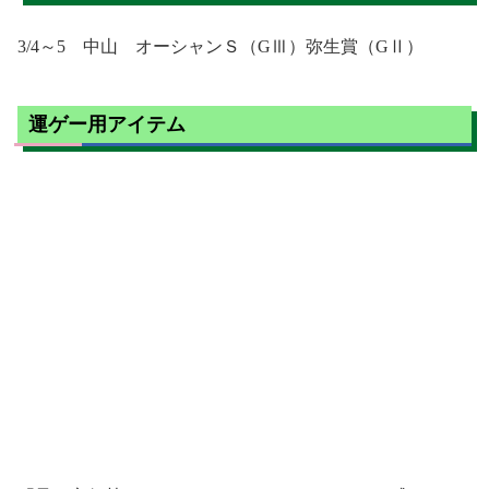
3/4～5 中山 オーシャンＳ（GⅢ）弥生賞（GⅡ）
運ゲー用アイテム