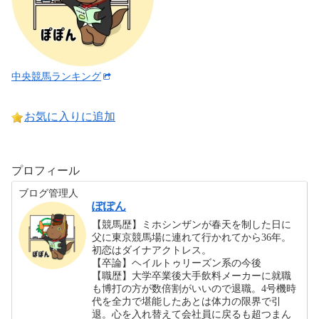
中央競馬ランキング
お気に入りに追加
プロフィール
ブログ管理人
ぽぽん
【競馬歴】ミホシンザンが春天を制した日に
父に東京競馬場に連れて行かれてから36年。
初恋はダイナアクトレス。
【卒論】ヘイルトゥリーズン系の今後
【職歴】大学卒業後大手飲料メーカーに就職
も博打の方が数倍割がいいので退職。4号機時
代を全力で堪能したあとは体力の限界で引
退。心を入れ替えて会社員に戻るも超つまん