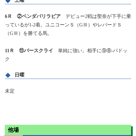
土曜
6Ｒ ②ベンダバリラビア
デビュー2戦は聖奈が下手に乗
っているが1-2着。ユニコーンＳ（GⅢ）やレパードＳ
（GⅢ）を勝てる馬。
11Ｒ ⑪バースクライ
単純に強い。相手に⑨⑧-パドッ
ク
日曜
未定
他場