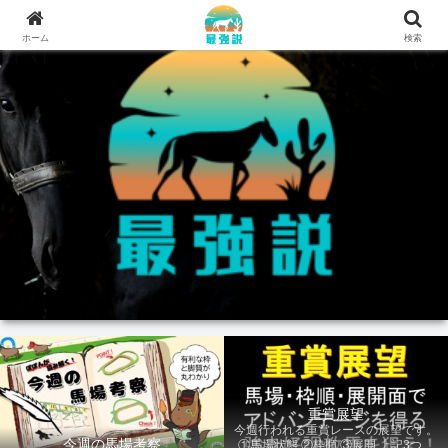
ホーム
検索
重賞展望
今週行われる重賞レースの展望です。
今週の馬場考察
①馬場状態 ②枠順 ③展開 上記3つの