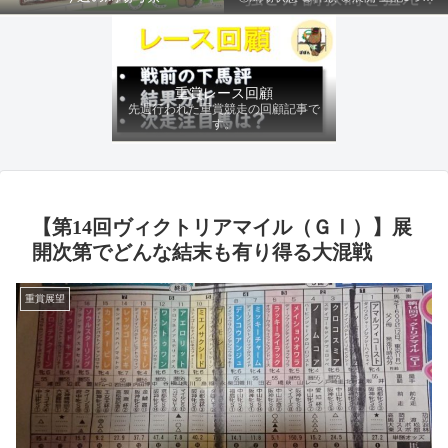
ファクターから有利にレースを運べる
馬を導き、追い切りの動きを加味して
最終評価を下します。
重賞レース回顧
先週行われた重賞競走の回顧記事で
す。
【第14回ヴィクトリアマイル（ＧⅠ）】展
開次第でどんな結末も有り得る大混戦
重賞展望