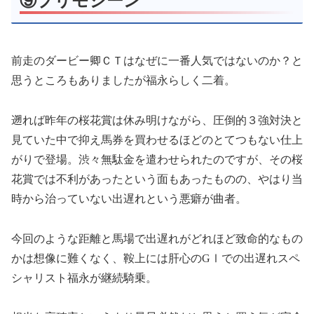
⑨プリモシーン
前走のダービー卿ＣＴはなぜに一番人気ではないのか？と
思うところもありましたが福永らしく二着。
遡れば昨年の桜花賞は休み明けながら、圧倒的３強対決と
見ていた中で抑え馬券を買わせるほどのとてつもない仕上
がりで登場。渋々無駄金を遣わせられたのですが、その桜
花賞では不利があったという面もあったものの、やはり当
時から治っていない出遅れという悪癖が曲者。
今回のような距離と馬場で出遅れがどれほど致命的なもの
かは想像に難くなく、鞍上には肝心のGⅠでの出遅れスペ
シャリスト福永が継続騎乗。