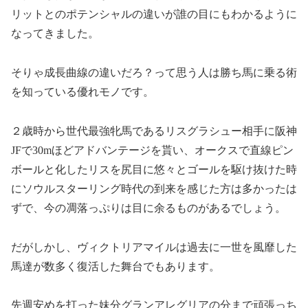
リットとのポテンシャルの違いが誰の目にもわかるように
なってきました。
そりゃ成長曲線の違いだろ？って思う人は勝ち馬に乗る術
を知っている優れモノです。
２歳時から世代最強牝馬であるリスグラシュー相手に阪神
JFで30mほどアドバンテージを貰い、オークスで直線ピン
ボールと化したリスを尻目に悠々とゴールを駆け抜けた時
にソウルスターリング時代の到来を感じた方は多かったは
ずで、今の凋落っぷりは目に余るものがあるでしょう。
だがしかし、ヴィクトリアマイルは過去に一世を風靡した
馬達が数多く復活した舞台でもあります。
先週安めを打った妹分グランアレグリアの分まで頑張っち