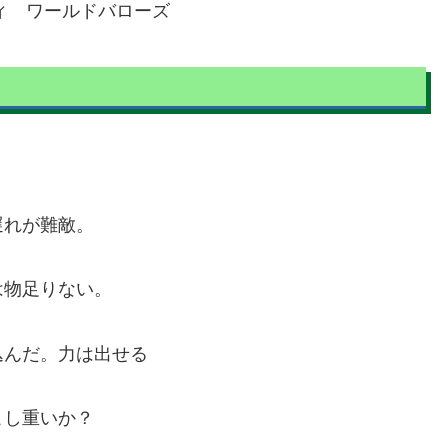
ィ ワールドバローズ
遅れが難敵。
は物足りない。
込んだ。力は出せる
こし重いか？