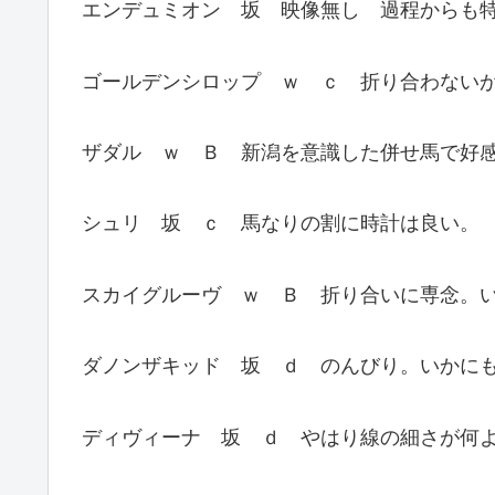
エンデュミオン 坂 映像無し 過程からも
ゴールデンシロップ ｗ ｃ 折り合わない
ザダル ｗ Ｂ 新潟を意識した併せ馬で好
シュリ 坂 ｃ 馬なりの割に時計は良い。
スカイグルーヴ ｗ Ｂ 折り合いに専念。
ダノンザキッド 坂 ｄ のんびり。いかに
ディヴィーナ 坂 ｄ やはり線の細さが何