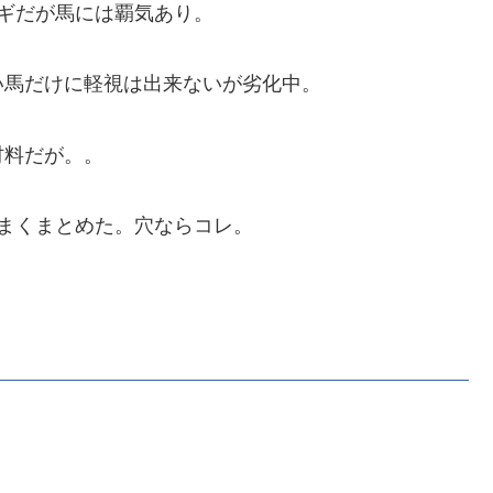
ギだが馬には覇気あり。
い馬だけに軽視は出来ないが劣化中。
材料だが。。
まくまとめた。穴ならコレ。