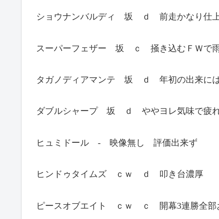
ショウナンバルディ 坂 ｄ 前走かなり仕
スーパーフェザー 坂 ｃ 掻き込むＦＷで
タガノディアマンテ 坂 ｄ 年初の出来に
ダブルシャープ 坂 ｄ ややヨレ気味で疲れ
ヒュミドール - 映像無し 評価出来ず
ヒンドゥタイムズ ｃｗ ｄ 叩き台濃厚
ピースオブエイト ｃｗ ｃ 開幕3連勝全部