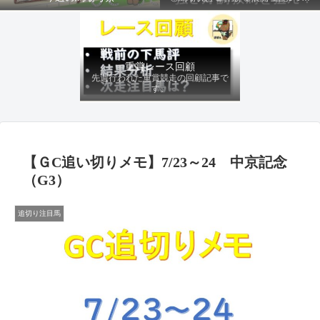
ファクターから有利にレースを運べる
馬を導き、追い切りの動きを加味して
最終評価を下します。
重賞レース回顧
先週行われた重賞競走の回顧記事で
す。
【ＧC追い切りメモ】7/23～24 中京記念
（G3）
追切り注目馬