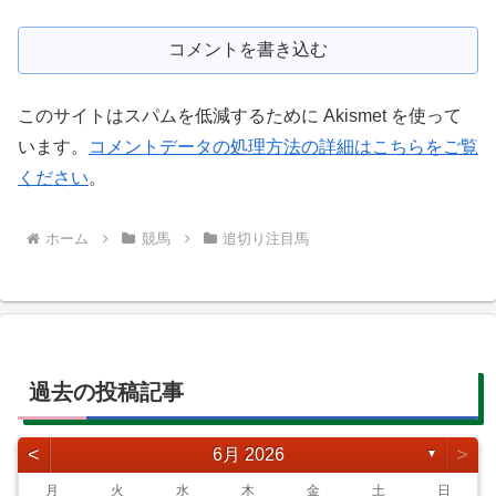
コメントを書き込む
このサイトはスパムを低減するために Akismet を使って
います。
コメントデータの処理方法の詳細はこちらをご覧
ください
。
ホーム
競馬
追切り注目馬
過去の投稿記事
<
>
6月 2026
▼
月
火
水
木
金
土
日