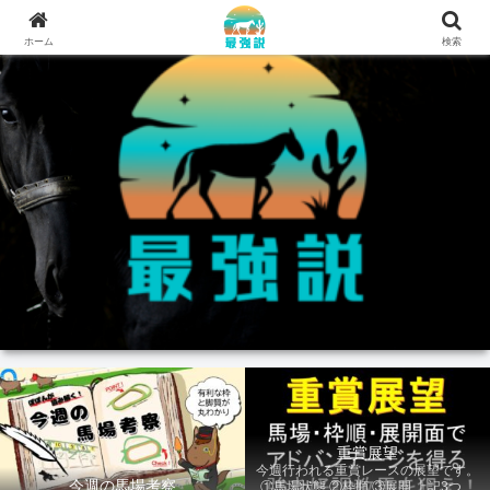
ホーム
検索
重賞展望
今週行われる重賞レースの展望です。
今週の馬場考察
①馬場状態 ②枠順 ③展開 上記3つの