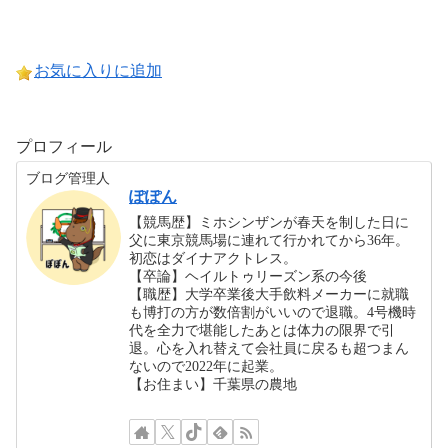
お気に入りに追加
プロフィール
ブログ管理人
ぽぽん
【競馬歴】ミホシンザンが春天を制した日に
父に東京競馬場に連れて行かれてから36年。
初恋はダイナアクトレス。
【卒論】ヘイルトゥリーズン系の今後
【職歴】大学卒業後大手飲料メーカーに就職
も博打の方が数倍割がいいので退職。4号機時
代を全力で堪能したあとは体力の限界で引
退。心を入れ替えて会社員に戻るも超つまん
ないので2022年に起業。
【お住まい】千葉県の農地