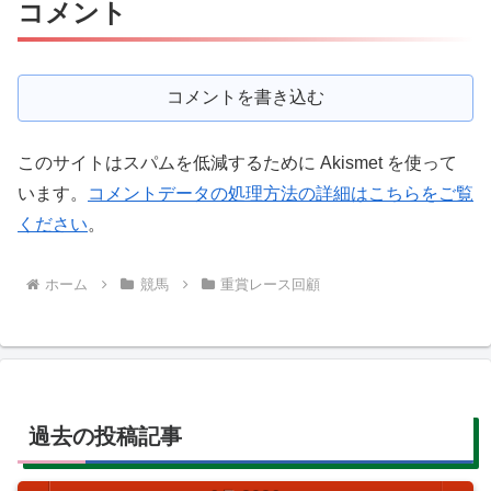
コメント
コメントを書き込む
このサイトはスパムを低減するために Akismet を使って
います。
コメントデータの処理方法の詳細はこちらをご覧
ください
。
ホーム
競馬
重賞レース回顧
過去の投稿記事