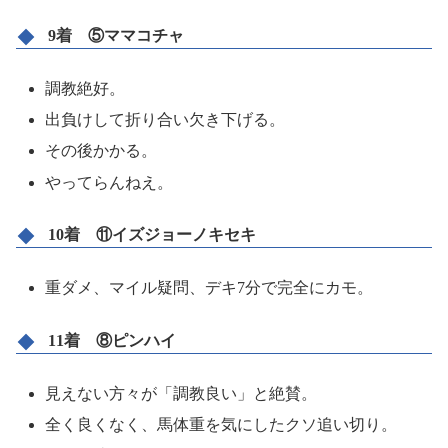
9着 ⑤ママコチャ
調教絶好。
出負けして折り合い欠き下げる。
その後かかる。
やってらんねえ。
10着 ⑪イズジョーノキセキ
重ダメ、マイル疑問、デキ7分で完全にカモ。
11着 ⑧ピンハイ
見えない方々が「調教良い」と絶賛。
全く良くなく、馬体重を気にしたクソ追い切り。