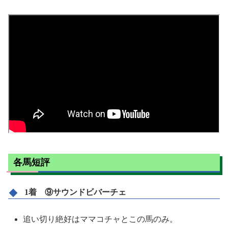
各馬短評
1着 ⑨サウンドビバーチェ
追い切り絶好はママコチャとこの馬のみ。