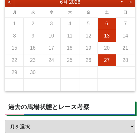
<
>
6月 2026
▼
月
火
水
木
金
土
日
1
2
3
4
5
6
7
8
9
10
11
12
13
14
15
16
17
18
19
20
21
22
23
24
25
26
27
28
29
30
過去の馬場状態とレース考察