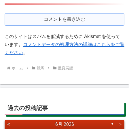
コメントを書き込む
このサイトはスパムを低減するために Akismet を使って
います。
コメントデータの処理方法の詳細はこちらをご覧
ください
。
ホーム
競馬
重賞展望
過去の投稿記事
<
>
6月 2026
▼