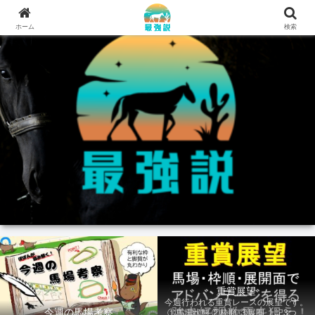
ホーム
検索
重賞展望
今週行われる重賞レースの展望です。
今週の馬場考察
①馬場状態 ②枠順 ③展開 上記3つの