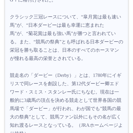
クラシック三冠レースについて、“皐月賞は最も速い
馬”が、“日本ダービーは最も幸運に恵まれた
馬”が、“菊花賞は最も強い馬”が勝つと言われてい
る。また、“競馬の祭典”とも呼ばれる日本ダービーの
栄冠を勝ち取ることは、日本のすべてのホースマン
が憧れる最高の栄誉とされている。
競走名の「ダービー（Derby）」とは、1780年にイギ
リスで同レースを創設した、第12代ダービー卿エド
ワード・スミス・スタンレー氏にちなむ。現在は一
般的に3歳馬の頂点を決める競走として世界各国の競
馬場で「ダービー」が行われ、わが国でも”競馬の最
大の祭典”として、競馬ファン以外にもその名が広く
知れ渡るレースとなっている。（JRAホームページよ