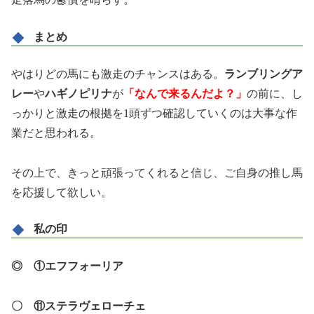
まとめ
やはりどの馬にも激走のチャンスはある。
ランブリングア
レー
や
ハギノピリナ
が
「なんで来るんだよ？」
の前に、し
っかりと激走の根拠を1頭ずつ確認していくのは大事な作
業だと思われる。
その上で、きっと頑張ってくれると信じ、ご自身の推し馬
を応援して欲しい。
私の印
◎ ①エフフォーリア
〇 ⑪ステラヴェローチェ