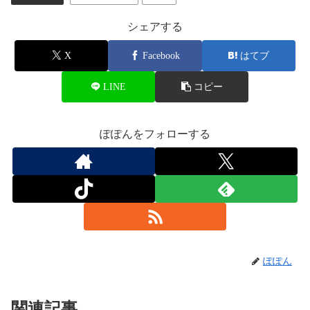
シェアする
X
Facebook
はてブ
LINE
コピー
ぽぽんをフォローする
ぽぽん
関連記事