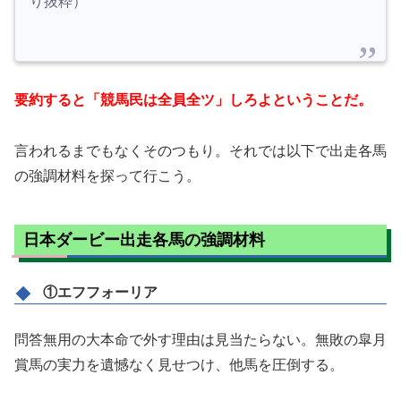
り抜粋）
要約すると「競馬民は全員全ツ」しろよということだ。
言われるまでもなくそのつもり。それでは以下で出走各馬
の強調材料を探って行こう。
日本ダービー出走各馬の強調材料
①エフフォーリア
問答無用の大本命で外す理由は見当たらない。無敗の皐月
賞馬の実力を遺憾なく見せつけ、他馬を圧倒する。