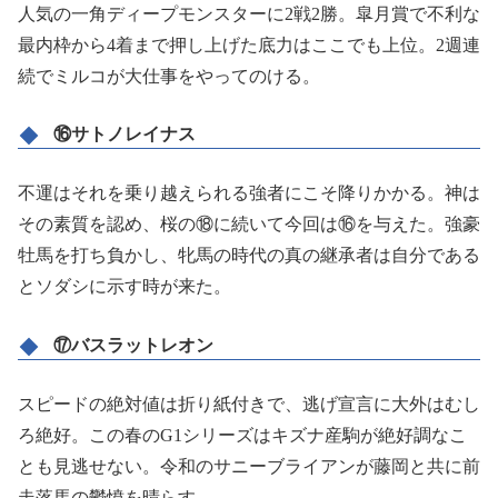
人気の一角ディープモンスターに2戦2勝。皐月賞で不利な
最内枠から4着まで押し上げた底力はここでも上位。2週連
続でミルコが大仕事をやってのける。
⑯サトノレイナス
不運はそれを乗り越えられる強者にこそ降りかかる。神は
その素質を認め、桜の⑱に続いて今回は⑯を与えた。強豪
牡馬を打ち負かし、牝馬の時代の真の継承者は自分である
とソダシに示す時が来た。
⑰バスラットレオン
スピードの絶対値は折り紙付きで、逃げ宣言に大外はむし
ろ絶好。この春のG1シリーズはキズナ産駒が絶好調なこ
とも見逃せない。令和のサニーブライアンが藤岡と共に前
走落馬の鬱憤を晴らす。