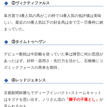
②ヴィクティファルス
皐月賞で4番人気の馬がこの枠で14番人気の低評価は美味
しい。最近の10番人気以下の好走馬は全て①～⑦番枠に納
まっていた。
③タイムトゥヘヴン
デビュー数戦は中距離を使っていた事は陣営に何か思惑が
あったはず。好枠・器用さ・先行力を活かし、石橋脩にコ
ズミックフォースの再来を期待。
④レッドジェネシス
京都新聞杯勝ちでディープインパクト×ストームキャット
はキズナを思い出す。ノリさん流の
「獅子の子落とし」
が
見られるかも。