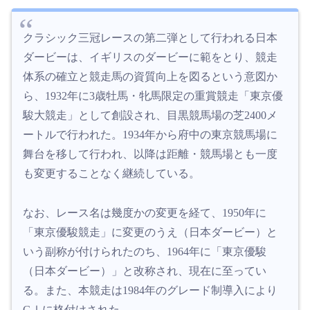
クラシック三冠レースの第二弾として行われる日本
ダービーは、イギリスのダービーに範をとり、競走
体系の確立と競走馬の資質向上を図るという意図か
ら、1932年に3歳牡馬・牝馬限定の重賞競走「東京優
駿大競走」として創設され、目黒競馬場の芝2400メ
ートルで行われた。1934年から府中の東京競馬場に
舞台を移して行われ、以降は距離・競馬場とも一度
も変更することなく継続している。
なお、レース名は幾度かの変更を経て、1950年に
「東京優駿競走」に変更のうえ（日本ダービー）と
いう副称が付けられたのち、1964年に「東京優駿
（日本ダービー）」と改称され、現在に至ってい
る。また、本競走は1984年のグレード制導入により
GⅠに格付けされた。