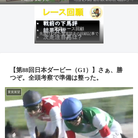
ファクターから有利にレースを運べる
馬を導き、追い切りの動きを加味して
最終評価を下します。
重賞レース回顧
先週行われた重賞競走の回顧記事で
す。
【第88回日本ダービー（G1）】さぁ、勝
つぞ。全頭考察で準備は整った。
重賞展望