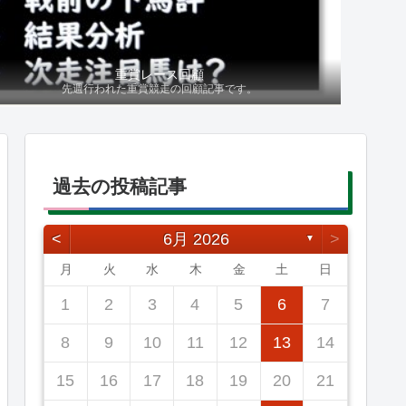
重賞レース回顧
先週行われた重賞競走の回顧記事です。
過去の投稿記事
<
6月 2026
>
▼
月
火
水
木
金
土
日
3
5
1
1
4
7
2
1
6
2
2
5
1
3
6
1
4
2
5
7
3
4
7
3
5
1
3
6
2
4
7
2
5
5
1
4
6
2
4
7
3
5
1
3
6
6
2
5
7
3
5
1
4
6
2
4
7
6
4
6
2
7
3
1
3
6
1
2
5
7
3
3
6
2
4
7
2
3
6
1
4
4
7
3
1
2
3
4
5
6
7
10
12
14
13
12
10
13
12
14
10
14
10
12
10
13
14
12
12
13
14
10
12
10
13
13
12
14
10
12
13
14
13
13
14
10
10
13
12
14
10
10
13
14
10
13
14
10
11
11
11
11
11
11
11
11
11
11
11
11
8
8
9
8
9
9
8
8
9
8
9
9
8
9
8
9
8
9
9
8
8
9
9
9
8
8
9
10
11
12
13
14
17
19
15
15
18
21
16
15
20
16
16
19
15
17
20
15
18
16
19
21
17
18
21
17
19
15
17
20
16
18
21
16
19
19
15
18
20
16
18
21
17
19
15
17
20
20
16
19
21
17
19
15
18
20
16
18
21
20
18
20
16
21
17
15
17
20
15
16
19
21
17
17
20
16
18
21
16
17
20
15
18
18
21
17
15
16
17
18
19
20
21