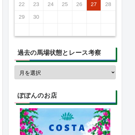
24
26
22
22
25
28
23
22
27
23
23
26
22
24
27
22
25
23
26
28
24
25
28
24
26
22
24
27
23
25
28
23
26
26
22
25
27
23
25
28
24
26
22
24
27
27
23
26
28
24
26
22
25
27
23
25
28
27
25
27
23
28
24
22
24
27
22
23
26
28
24
24
27
23
25
28
23
24
27
22
25
25
28
24
22
23
24
25
26
27
28
31
29
30
29
30
29
29
30
31
31
29
30
30
29
30
31
29
30
31
29
30
30
31
29
29
30
31
30
30
29
31
29
30
過去の馬場状態とレース考察
ぽぽんのお店