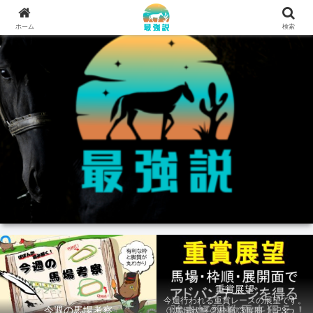
ホーム
検索
重賞展望
今週行われる重賞レースの展望です。
今週の馬場考察
①馬場状態 ②枠順 ③展開 上記3つの