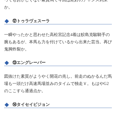
か。
⑫トゥラヴェスーラ
一瞬やったかと思わせた高松宮記念4着は鮫島克駿騎手の
腕もあるが、本馬も力を付けているから出来た芸当。再び
鬼脚炸裂か。
⑬エングレーバー
図抜けた素質がようやく開花の兆し。前走のぬかるんだ馬
場も一頭だけ高速馬場並みのタイムで独走Ｖ。もはやG2
のここすら通過点か。
⑭タイセイビジョン