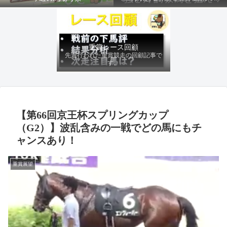
ファクターから有利にレースを運べる
馬を導き、追い切りの動きを加味して
最終評価を下します。
重賞レース回顧
先週行われた重賞競走の回顧記事で
す。
【第66回京王杯スプリングカップ
（G2）】波乱含みの一戦でどの馬にもチ
ャンスあり！
重賞展望