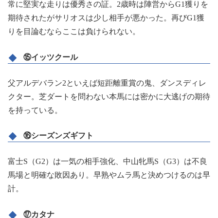
常に堅実な走りは優秀さの証。2歳時は陣営からG1獲りを
期待されたがサリオスは少し相手が悪かった。再びG1獲
りを目論むならここは負けられない。
⑮イッツクール
父アルデバラン2といえば短距離重賞の鬼、ダンスディレ
クター。芝ダートを問わない本馬には密かに大逃げの期待
を持っている。
⑯シーズンズギフト
富士S（G2）は一気の相手強化、中山牝馬S（G3）は不良
馬場と明確な敗因あり。早熟やムラ馬と決めつけるのは早
計。
⑰カタナ