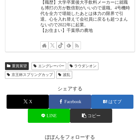
【職歴】大学卒業後大手飲料メーカーに就職
も博打の方が数倍割がいいので退職。4号機時
代を全力で堪能したあとは体力の限界で引
退。心を入れ替えて会社員に戻るも超つまん
ないので2022年に起業。
【お住まい】千葉県の農地
重賞展望
エングレーバー
ラウダシオン
京王杯スプリングカップ
波乱
シェアする
X
Facebook
はてブ
LINE
コピー
ぽぽんをフォローする