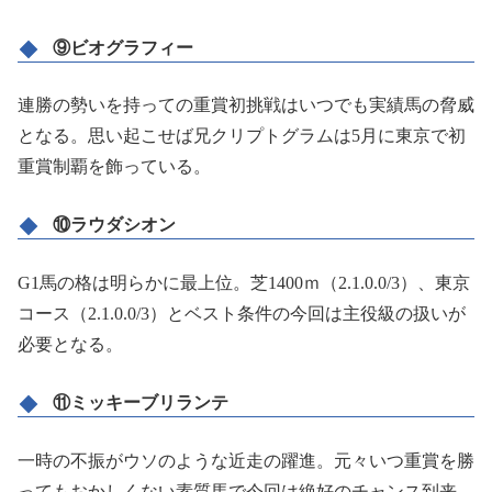
⑨ビオグラフィー
連勝の勢いを持っての重賞初挑戦はいつでも実績馬の脅威
となる。思い起こせば兄クリプトグラムは5月に東京で初
重賞制覇を飾っている。
⑩ラウダシオン
G1馬の格は明らかに最上位。芝1400ｍ（2.1.0.0/3）、東京
コース（2.1.0.0/3）とベスト条件の今回は主役級の扱いが
必要となる。
⑪ミッキーブリランテ
一時の不振がウソのような近走の躍進。元々いつ重賞を勝
ってもおかしくない素質馬で今回は絶好のチャンス到来