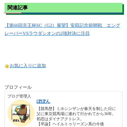
関連記事
【第66回京王杯SC（G2）展望】安田記念前哨戦 エング
レーバーVSラウダシオンの2強対決に注目
お気に入りに追加
プロフィール
ブログ管理人
ぽぽん
【競馬歴】ミホシンザンが春天を制した日に
父に東京競馬場に連れて行かれてから36年。
初恋はダイナアクトレス。
【卒論】ヘイルトゥリーズン系の今後