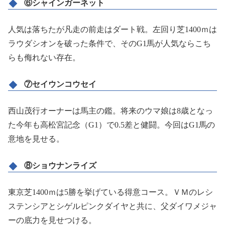
⑥シャインガーネット
人気は落ちたが凡走の前走はダート戦。左回り芝1400ｍは
ラウダシオンを破った条件で、そのG1馬が人気ならこち
らも侮れない存在。
⑦セイウンコウセイ
西山茂行オーナーは馬主の鑑。将来のウマ娘は8歳となっ
た今年も高松宮記念（G1）で0.5差と健闘。今回はG1馬の
意地を見せる。
⑧ショウナンライズ
東京芝1400ｍは5勝を挙げている得意コース。ＶＭのレシ
ステンシアとシゲルピンクダイヤと共に、父ダイワメジャ
ーの底力を見せつける。