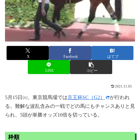
X
Facebook
はてブ
LINE
コピー
2021.11.05
5月15日㈯、東京競馬場では
京王杯SC（G2）
が行われ
る。難解な波乱含みの一戦でどの馬にもチャンスありと見
られ、5頭が単勝オッズ10倍を切っている。
枠順