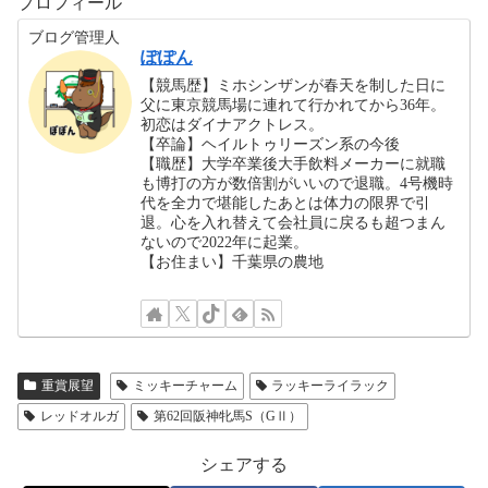
プロフィール
ブログ管理人
ぽぽん
【競馬歴】ミホシンザンが春天を制した日に
父に東京競馬場に連れて行かれてから36年。
初恋はダイナアクトレス。
【卒論】ヘイルトゥリーズン系の今後
【職歴】大学卒業後大手飲料メーカーに就職
も博打の方が数倍割がいいので退職。4号機時
代を全力で堪能したあとは体力の限界で引
退。心を入れ替えて会社員に戻るも超つまん
ないので2022年に起業。
【お住まい】千葉県の農地
重賞展望
ミッキーチャーム
ラッキーライラック
レッドオルガ
第62回阪神牝馬S（GⅡ）
シェアする