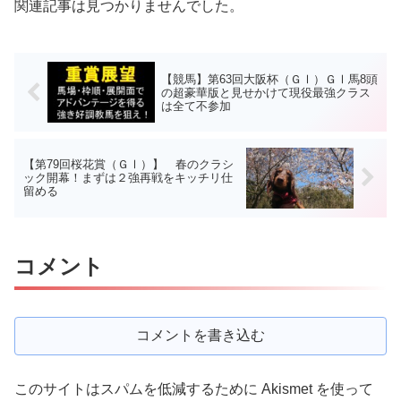
関連記事は見つかりませんでした。
【競馬】第63回大阪杯（ＧⅠ）ＧⅠ馬8頭
の超豪華版と見せかけて現役最強クラス
は全て不参加
【第79回桜花賞（ＧⅠ）】 春のクラシ
ック開幕！まずは２強再戦をキッチリ仕
留める
コメント
コメントを書き込む
このサイトはスパムを低減するために Akismet を使って