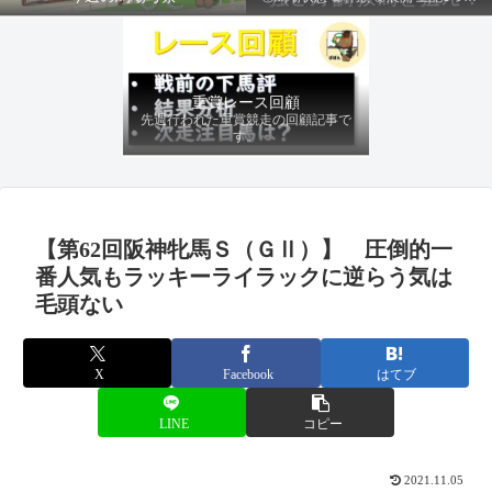
ファクターから有利にレースを運べる
馬を導き、追い切りの動きを加味して
最終評価を下します。
重賞レース回顧
先週行われた重賞競走の回顧記事で
す。
【第62回阪神牝馬Ｓ（ＧⅡ）】 圧倒的一
番人気もラッキーライラックに逆らう気は
毛頭ない
X
Facebook
はてブ
LINE
コピー
2021.11.05