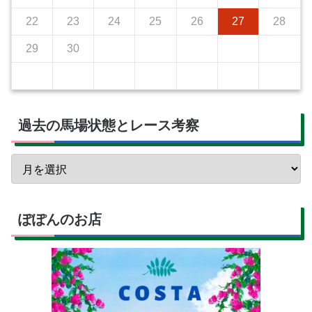
22
23
24
25
26
27
28
29
30
過去の馬場状態とレース考察
ぽぽんのお店