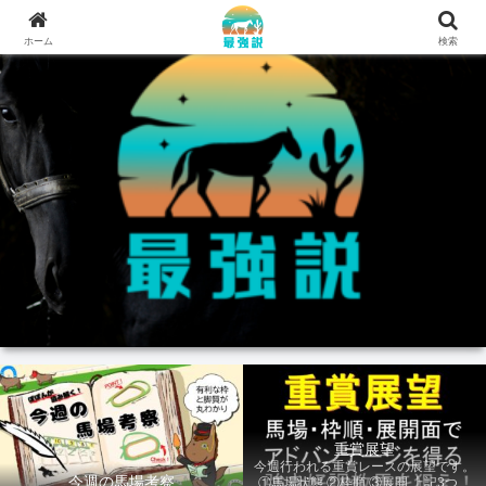
ホーム
検索
重賞展望
今週行われる重賞レースの展望です。
今週の馬場考察
①馬場状態 ②枠順 ③展開 上記3つの