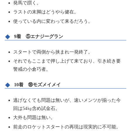
発馬で躓く。
ラストの末脚はどうやら健在。
使っている内に変わって来るだろう。
9着 ⑤エナジーグラン
スタートで両側から挟まれ一発終了。
それでもここまで押し上げて来ており、引き続き要
警戒の小倉巧者。
10着 ⑱モズメイメイ
逃げなくても問題は無いが、速いメンツが揃った今
回は54㎏含め試金石。
大外も問題は無い。
前走のロケットスタートの再現は現実的に不可能。