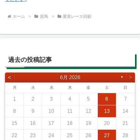
ホーム
競馬
重賞レース回顧
過去の投稿記事
<
>
6月 2026
▼
月
火
水
木
金
土
日
1
2
3
4
5
6
7
8
9
10
11
12
13
14
15
16
17
18
19
20
21
22
23
24
25
26
27
28