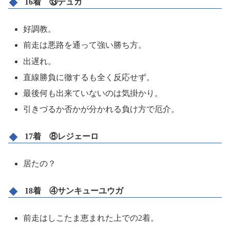
16着 ⑬デュガ
好調教。
前走は悪路を通って強い勝ち方。
出遅れ。
直線勝負に徹するも全く反応せず。
最後何も出来ていないのは気掛かり。
引きづるか否かが分かれる負け方で厄介。
17着 ⑧レジェーロ
居たの？
18着 ④サンキューユウガ
前走はしこたま恵まれた上での2着。