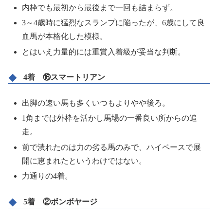
内枠でも最初から最後まで一回も詰まらず。
3～4歳時に猛烈なスランプに陥ったが、6歳にして良
血馬が本格化した模様。
とはいえ力量的には重賞入着級が妥当な判断。
4着 ⑯スマートリアン
出脚の速い馬も多くいつもよりやや後ろ。
1角までは外枠を活かし馬場の一番良い所からの追
走。
前で潰れたのは力の劣る馬のみで、ハイペースで展
開に恵まれたというわけではない。
力通りの4着。
5着 ②ボンボヤージ