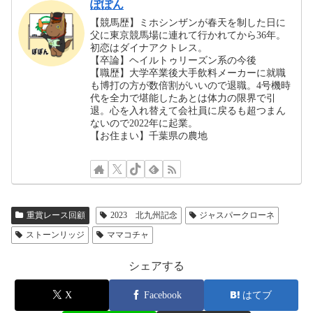
ぽぽん
【競馬歴】ミホシンザンが春天を制した日に
父に東京競馬場に連れて行かれてから36年。
初恋はダイナアクトレス。
【卒論】ヘイルトゥリーズン系の今後
【職歴】大学卒業後大手飲料メーカーに就職
も博打の方が数倍割がいいので退職。4号機時
代を全力で堪能したあとは体力の限界で引
退。心を入れ替えて会社員に戻るも超つまん
ないので2022年に起業。
【お住まい】千葉県の農地
重賞レース回顧
2023 北九州記念
ジャスパークローネ
ストーンリッジ
ママコチャ
シェアする
X
Facebook
はてブ