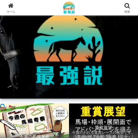
ホーム
検索
重賞展望
今週行われる重賞レースの展望です。
今週の馬場考察
①馬場状態 ②枠順 ③展開 上記3つの