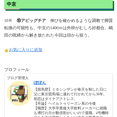
中京
10Ｒ
⑯アビッグチア
伸びを確かめるような調教で脚質
転換の可能性も。中京の1400ｍは外枠がむしろ好都合。嶋
田の呪縛から解き放たれた今回は頭から狙う。
お気に入りに追加
プロフィール
ブログ管理人
ぽぽん
【競馬歴】ミホシンザンが春天を制した日に
父に東京競馬場に連れて行かれてから36年。
初恋はダイナアクトレス。
【卒論】ヘイルトゥリーズン系の今後
【職歴】大学卒業後大手飲料メーカーに就職
も博打の方が数倍割がいいので退職。4号機時