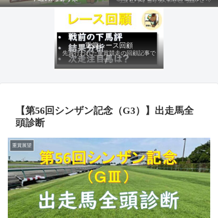
ファクターから有利にレースを運べる
馬を導き、追い切りの動きを加味して
最終評価を下します。
重賞レース回顧
先週行われた重賞競走の回顧記事で
す。
【第56回シンザン記念（G3）】出走馬全
頭診断
重賞展望