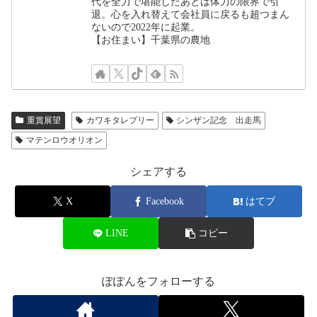
代を全力で堪能したあとは体力の限界で引
退。心を入れ替えて会社員に戻るも超つまん
ないので2022年に起業。
【お住まい】千葉県の農地
重賞展望
カワキタレブリー
シンザン記念 出走馬
マテンロウオリオン
シェアする
X
Facebook
はてブ
LINE
コピー
ぽぽんをフォローする