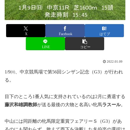
X
Facebook
はてブ
LINE
コピー
2022.01.09
1/9㈰、中京競馬場で第56回シンザン記念（G3）が行われ
る。
目下のところ1番人気に支持されているのは2月に勇退する
藤沢和雄調教師
が送る最後の大物と名高い牝馬
ラスール
。
中山には同距離の牝馬限定重賞フェアリーＳ（G3）があ
るのにも関わらず、敢えて西下を決断した名伯楽の選択は