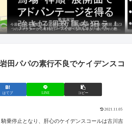
重賞展望
今週行われる重賞レースの展望です。 ①馬場状態 ②枠順 ③展開 上記3
つのファクターから有利にレースを運べる馬を導き、追い切りの動き
を加味して最終評価を下します。
）】岩田パパの素行不良でケイデンスコ
はてブ
LINE
コピー
1
1
1
1
1
1
1
1
1
1
1
2
1
1
2
2
1
2
1
2
1
1
2
1
2
1
1
2
1
2
1
2
1
2
1
3
2
1
2
1
3
3
1
2
3
1
1
2
3
1
2
2
1
3
1
2
3
2
2
3
2
1
3
2
3
2
3
2
1
4
3
2
3
1
2
4
1
4
2
3
1
4
2
2
1
3
1
4
2
3
3
2
4
2
1
3
1
4
3
1
3
4
3
2
4
3
1
4
3
1
1
4
1
3
2
5
4
3
1
4
2
3
5
1
2
5
1
3
1
4
2
5
3
3
2
4
2
5
1
3
1
4
4
3
5
1
3
2
4
2
5
4
2
4
5
1
1
4
3
5
1
1
4
2
5
1
4
2
2
5
1
2
4
3
6
1
5
1
1
4
2
5
3
1
4
6
2
3
6
2
4
2
5
1
3
6
1
4
4
3
5
1
3
6
2
4
2
5
5
1
4
6
2
4
3
5
1
3
6
5
3
5
1
6
2
2
5
1
4
6
2
2
5
1
3
6
1
2
5
3
3
6
2
2021.11.05
4
6
2
2
5
8
3
2
7
3
3
6
2
4
7
2
5
3
6
8
4
5
8
4
6
2
4
7
3
5
8
3
6
6
2
5
7
3
5
8
4
6
2
4
7
7
3
6
8
4
6
2
5
7
3
5
8
7
5
7
3
8
4
2
4
7
2
3
6
8
4
4
7
3
5
8
3
4
7
2
5
5
8
4
5
7
3
3
6
9
4
3
8
4
4
7
3
5
8
3
6
4
7
9
5
6
9
5
7
3
5
8
4
6
9
4
7
7
3
6
8
4
6
9
5
7
3
5
8
8
4
7
9
5
7
3
6
8
4
6
9
8
6
8
4
9
5
3
5
8
3
4
7
9
5
5
8
4
6
9
4
5
8
3
6
6
9
5
10
10
10
10
10
10
10
10
10
10
10
6
8
4
4
7
5
4
9
5
5
8
4
6
9
4
7
5
8
6
7
6
8
4
6
9
5
7
5
8
8
4
7
9
5
7
6
8
4
6
9
9
5
8
6
8
4
7
9
5
7
9
7
9
5
6
4
6
9
4
5
8
6
6
9
5
7
5
6
9
4
7
7
6
10
10
10
10
10
10
10
10
10
10
10
10
11
11
11
11
11
11
11
11
11
11
11
7
9
5
5
8
6
5
6
6
9
5
7
5
8
6
9
7
8
7
9
5
7
6
8
6
9
9
5
8
6
8
7
9
5
7
6
9
7
9
5
8
6
8
8
6
7
5
7
5
6
9
7
7
6
8
6
7
5
8
8
7
10
12
10
10
12
12
10
12
10
10
12
10
10
12
10
12
12
10
12
12
12
11
11
11
11
11
11
11
11
11
11
11
11
8
6
6
9
7
6
7
7
6
8
6
9
7
8
9
8
6
8
7
9
7
6
9
7
9
8
6
8
7
8
6
9
7
9
9
7
8
6
8
6
7
8
8
7
9
7
8
6
9
9
8
10
13
12
12
10
13
10
13
12
10
13
10
12
10
13
12
12
13
10
12
10
13
12
10
12
13
12
13
12
10
13
12
10
10
13
11
11
11
11
11
11
11
11
11
11
9
7
7
8
7
8
8
7
9
7
8
9
9
7
9
8
8
7
8
9
7
9
8
9
7
8
8
9
7
9
7
8
9
9
8
8
9
7
9
り騎乗停止となり、肝心のケイデンスコールは古川吉
13
12
15
10
14
10
10
13
14
12
10
13
15
12
15
13
14
10
12
15
10
13
13
12
14
10
12
15
13
14
14
10
13
15
13
12
14
10
12
15
14
12
14
10
15
14
10
13
15
14
10
12
15
10
14
12
12
15
11
11
11
11
11
11
11
11
11
11
11
11
11
11
9
9
9
9
9
9
9
9
9
9
9
9
12
14
10
10
13
16
10
15
14
10
12
15
10
13
14
16
12
13
16
12
14
10
12
15
13
16
14
14
10
13
15
13
16
12
14
10
12
15
15
14
16
12
14
10
13
15
13
16
15
13
15
16
12
10
12
15
10
14
16
12
12
15
13
16
12
15
10
13
13
16
12
11
11
11
11
11
11
11
11
11
11
11
11
11
13
15
14
17
12
16
12
12
15
13
16
14
12
15
17
13
14
17
13
15
13
16
12
14
17
12
15
15
14
16
12
14
17
13
15
13
16
16
12
15
17
13
15
14
16
12
14
17
16
14
16
12
17
13
13
16
12
15
17
13
13
16
12
14
17
12
13
16
14
14
17
13
11
11
11
11
11
11
11
11
11
11
11
11
14
16
12
12
15
18
13
12
17
13
13
16
12
14
17
12
15
13
16
18
14
15
18
14
16
12
14
17
13
15
18
13
16
16
12
15
17
13
15
18
14
16
12
14
17
17
13
16
18
14
16
12
15
17
13
15
18
17
15
17
13
18
14
12
14
17
12
13
16
18
14
14
17
13
15
18
13
14
17
12
15
15
18
14
15
17
13
13
16
19
14
13
18
14
14
17
13
15
18
13
16
14
17
19
15
16
19
15
17
13
15
18
14
16
19
14
17
17
13
16
18
14
16
19
15
17
13
15
18
18
14
17
19
15
17
13
16
18
14
16
19
18
16
18
14
19
15
13
15
18
13
14
17
19
15
15
18
14
16
19
14
15
18
13
16
16
19
15
16
18
14
14
17
20
15
14
19
15
15
18
14
16
19
14
17
15
18
20
16
17
20
16
18
14
16
19
15
17
20
15
18
18
14
17
19
15
17
20
16
18
14
16
19
19
15
18
20
16
18
14
17
19
15
17
20
19
17
19
15
20
16
14
16
19
14
15
18
20
16
16
19
15
17
20
15
16
19
14
17
17
20
16